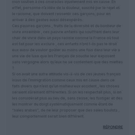
mon soutien à ces cmarades injustement mis en cause. En
effet, personne n’a idée de la douleur, suscité par le rejet et
le racisme, que doivent ressentir ces garçons, pour en
arriver à des gestes aussi désespérés.
Ces pauvres garçons , fruits de la diversité et du bonheur de
vivre ensemble , ces pauvre enfants qui souffrent dans leur
chair de vivre dans un pays raciste comme la France où tout
est fait pour les exclure , ces enfants n’ont t-ils pas le droit
eux aussi de vouloir goûter au moins une fois dans leur vie a
une vie de luxe que les Français de souche leur exposent
sans vergogne alors qu’eux ne se contentent que des miettes
?
Si on avait une autre attitude vis-à-vis de ces jeunes français
issus de l’immigration comme ceux mis en cause dans ce
faits divers qui n’est qu’un malheureux accident , les choses
seraient sûrement différentes. Si on les respectait plus, si on
les considérait plus au lieu de, sans cesse, les fustiger et des
les montrer du doigt systématiquement comme étant de
“sales arabes”, de ne leur proposer que des sales boulots ,
leur comportement serait bien différent.
RÉPONDRE