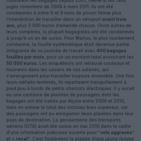
fouillaient les bagages depuis 2007, même si les faits
jugés remontent de 2009 à mars 2011. Ils ont été
condamnés à entre 6 et 9 mois de prison ferme plus
l’interdiction de travailler dans un aéroport
avant trois
ans
, plus 3 000 euros d’amende chacun. Onze autres de
leurs compères, la plupart bagagistes ont été condamnés
à jusqu’à un an de sursis. Pour Marius, le plus lourdement
condamné, la fouille systématique était devenue partie
intégrante de sa journée de travail avec
400 bagages
fouillés par mois
, pour un un montant total avoisinant les
50 000 euros
. Les enquêteurs ont retrouvé couteaux et
tournevis dans les casiers de ces salariés, qui
s’arrangeaient pour travailler toujours ensemble. Une fois
leurs méfaits terminés, ils repartaient tranquillement à
pied pou à bords de petits charriots électriques. Il y aurait
eu une centaine de plaintes de passagers dont les
bagages ont été traités par Alyzia entre 2009 et 2010,
mais on estime le total des victimes bien supérieur, car
des passagers ont pu enregistrer leurs plaintes dans leur
pays de destination. La gendarmerie des transports
aériens (GTA) avait été saisie en mai 2010 dans le cadre
d'une information judiciaire ouverte pour "
vols aggravés
"
et «
recel
". C’est finalement la plainte d’une jeune femme