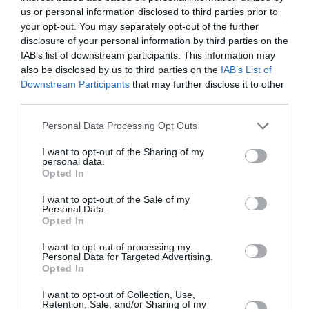
si le juge a décidé d’assouplir leur peine, c’est que
us or personal information disclosed to third parties prior to
leur comportement
your opt-out. You may separately opt-out of the further
ele mérite. On devrait plutôt se féliciter d’avoir
disclosure of your personal information by third parties on the
des juges humains !
IAB’s list of downstream participants. This information may
also be disclosed by us to third parties on the
IAB’s List of
RÉPONDRE
Downstream Participants
that may further disclose it to other
third parties.
MAB
a commenté :
10 mai 2015 - 20 h 38
Personal Data Processing Opt Outs
min
I want to opt-out of the Sharing of my
je suis d’accord avec vous que la société les
personal data.
pousse quelque part à voler, mais ça ne pardonne
Opted In
pas quand même, ce n’est pas une raison pour ne
pas les sanctionner.
I want to opt-out of the Sale of my
Personal Data.
Opted In
RÉPONDRE
I want to opt-out of processing my
Personal Data for Targeted Advertising.
Opted In
anonymous
a commenté :
10 mai 2015 - 20 h 41
min
I want to opt-out of Collection, Use,
Patrick J votre commentaire est complètement
Retention, Sale, and/or Sharing of my