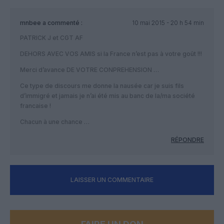
mnbee
a commenté :
10 mai 2015 - 20 h 54 min
PATRICK J et CGT AF
DEHORS AVEC VOS AMIS si la France n’est pas à votre goût !!!
Merci d’avance DE VOTRE CONPREHENSION …
Ce type de discours me donne la nausée car je suis fils
d’immigré et jamais je n’ai été mis au banc de la/ma société
francaise !
Chacun à une chance …
RÉPONDRE
LAISSER UN COMMENTAIRE