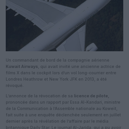
Un commandant de bord de la compagnie aérienne
Kuwait Airways
, qui avait invité une ancienne actrice de
films X dans le cockpit lors d’un vol long-courrier entre
Londres Heathrow et New York JFK en 2013, a été
révoqué.
L’annonce de la révocation de sa
licence de pilote,
prononcée dans un rapport par Essa Al-Kandari, ministre
de la Communication à l’Assemble nationale au Koweït,
fait suite à une enquête déclenchée seulement en juillet
dernier après la révélation de l’affaire par le média
britannique Daily Star. Le journal Al-Jarida, qui a pu avoir