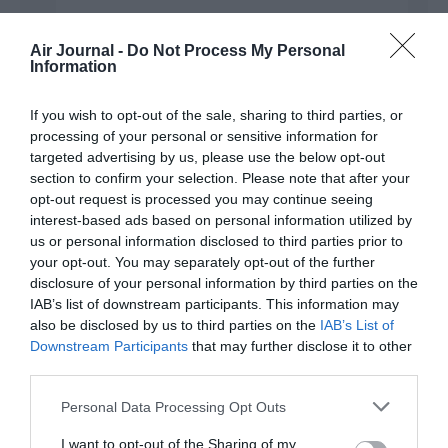
Ça se passe au Koweit au passage 😉
Air Journal -
Do Not Process My Personal
RÉPONDRE
Information
If you wish to opt-out of the sale, sharing to third parties, or
processing of your personal or sensitive information for
EPL 86
a commenté :
6 décembre 2015 - 17 h
targeted advertising by us, please use the below opt-out
58 min
section to confirm your selection. Please note that after your
opt-out request is processed you may continue seeing
Pour les pax dans le cockpit, les choses ont beaucoup évolué
interest-based ads based on personal information utilized by
depuis 2001…
us or personal information disclosed to third parties prior to
RÉPONDRE
your opt-out. You may separately opt-out of the further
disclosure of your personal information by third parties on the
IAB’s list of downstream participants. This information may
also be disclosed by us to third parties on the
IAB’s List of
dakota
a commenté :
6 décembre 2015 - 18 h
Downstream Participants
that may further disclose it to other
06 min
third parties.
Oui, un peu de pondération dans la prise de décision ne
Personal Data Processing Opt Outs
nuirait pas. Et, plus généralement, s’agissant de sécurité, une
formation continue contre la routine (avec, entre autres,
I want to opt-out of the Sharing of my