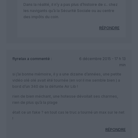
Dans la réalité, il n’y a pas plus d’histoire de c.. chez
les navigants qu’à la Sécurité Sociale ou au centre
des impôts du coin.
RÉPONDRE
flyrelax
a commenté :
6 décembre 2015 - 17 h 13
min
si j’ai bonne mémoire, il y a une dizaine d’années, une petite
vidéo olé olé avait été tournée (en vol il me semble bien ) a
bord d’un 340 de la défunte Air Lib !
rien de bien méchant, une hotesse dévoilait ses charmes,
rien de plus qu’à la plage
était ce un fake ? en tout cas le truc a tourné un max sur le net
!
RÉPONDRE