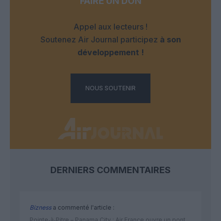
FAIRE UN DON
Appel aux lecteurs !
Soutenez Air Journal participez
à son
développement !
NOUS SOUTENIR
DERNIERS COMMENTAIRES
Bizness
a commenté l'article :
Pointe‑à‑Pitre – Panama City : Air France ouvre un pont