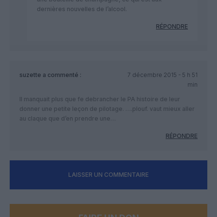
dernières nouvelles de l’alcool.
RÉPONDRE
suzette
a commenté :
7 décembre 2015 - 5 h 51
min
Il manquait plus que fe debrancher le PA histoire de leur
donner une petite leçon de pilotage. ….plouf. vaut mieux aller
au claque que d’en prendre une…
RÉPONDRE
LAISSER UN COMMENTAIRE