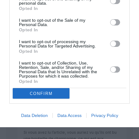
exercices en vue de la procédure “vol avec IAS douteuse”)
personal data.
ne nuirait pas non plus, quelle que soit la compagnie.
Opted In
RÉPONDRE
I want to opt-out of the Sale of my
Personal Data.
Opted In
I want to opt-out of processing my
mastercar2a
a commenté :
6 décembre 2015 - 18 h 41
Personal Data for Targeted Advertising.
min
Opted In
Rigolo de la part d’une compagnie qui se veut dans la lignée
I want to opt-out of Collection, Use,
de Saudia avec les lois islamiques (pas d’alcool à bord entre
Retention, Sale, and/or Sharing of my
autres).
Personal Data that Is Unrelated with the
Purposes for which it was collected.
Le CdB était-il frustré? A méditer pour ceux qui voudraient
Opted In
faire un CDG-FCO avec KU… LoL!
CONFIRM
RÉPONDRE
Data Deletion
Data Access
Privacy Policy
MAB
a commenté :
6 décembre 2015 - 19
h 05 min
Si vous avez lu l’article, vous auriez vu qu’ils ont bu
une bouteille de champagne, ce qui est aux