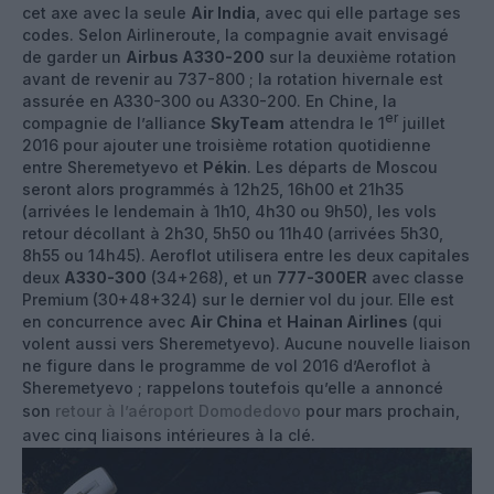
cet axe avec la seule
Air India
, avec qui elle partage ses
codes. Selon Airlineroute, la compagnie avait envisagé
de garder un
Airbus A330-200
sur la deuxième rotation
avant de revenir au 737-800 ; la rotation hivernale est
assurée en A330-300 ou A330-200. En Chine, la
er
compagnie de l’alliance
SkyTeam
attendra le 1
juillet
2016 pour ajouter une troisième rotation quotidienne
entre Sheremetyevo et
Pékin
. Les départs de Moscou
seront alors programmés à 12h25, 16h00 et 21h35
(arrivées le lendemain à 1h10, 4h30 ou 9h50), les vols
retour décollant à 2h30, 5h50 ou 11h40 (arrivées 5h30,
8h55 ou 14h45). Aeroflot utilisera entre les deux capitales
deux
A330-300
(34+268), et un
777-300ER
avec classe
Premium (30+48+324) sur le dernier vol du jour. Elle est
en concurrence avec
Air China
et
Hainan Airlines
(qui
volent aussi vers Sheremetyevo). Aucune nouvelle liaison
ne figure dans le programme de vol 2016 d’Aeroflot à
Sheremetyevo ; rappelons toutefois qu’elle a annoncé
son
retour à l’aéroport Domodedovo
pour mars prochain,
avec cinq liaisons intérieures à la clé.