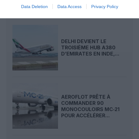
Data Deletion
Data Access
Privacy Policy
LIRE AUSSI
DELHI DEVIENT LE
TROISIÈME HUB A380
D’EMIRATES EN INDE,...
AEROFLOT PRÊTE À
COMMANDER 90
MONOCOULOIRS MC‑21
POUR ACCÉLÉRER...