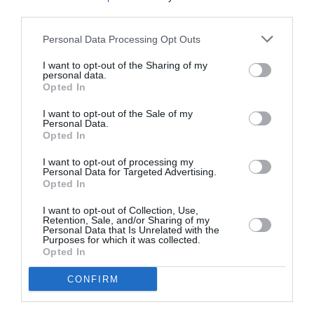
third parties.
Personal Data Processing Opt Outs
DERNIERS COMMENTAIRES
I want to opt-out of the Sharing of my
personal data.
Opted In
I want to opt-out of the Sale of my
Aviation
a commenté l'article :
Personal Data.
Pointe‑à‑Pitre – Panama City : Air France ouvre un pont
Opted In
aérien vers l’Amérique latine
I want to opt-out of processing my
Personal Data for Targeted Advertising.
Opted In
Pont aérien: chevilles enflées!
a commenté l'article :
I want to opt-out of Collection, Use,
Pointe‑à‑Pitre – Panama City : Air France ouvre un pont
Retention, Sale, and/or Sharing of my
Personal Data that Is Unrelated with the
aérien vers l’Amérique latine
Purposes for which it was collected.
Opted In
CONFIRM
aeroflot
Delhi
moscou
Pékin