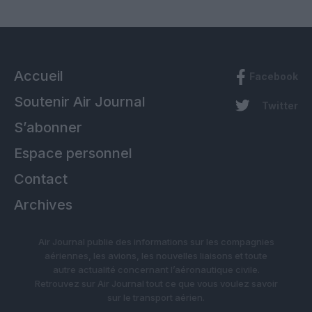
Accueil
Facebook
Soutenir Air Journal
Twitter
S’abonner
Espace personnel
Contact
Archives
Air Journal publie des informations sur les compagnies
aériennes, les avions, les nouvelles liaisons et toute
autre actualité concernant l’aéronautique civile.
Retrouvez sur Air Journal tout ce que vous voulez savoir
sur le transport aérien.