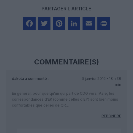
PARTAGER L'ARTICLE
Facebook
Twitter
Pinterest
LinkedIn
Email
Print
COMMENTAIRE(S)
dakota
a commenté :
5 janvier 2016 - 18 h 38
min
En général, pour quelqu’un qui part de CDG vers l’Asie, les
correspondances d’EK (comme celles d’EY) sont bien moins
confortables que celles de QR…
RÉPONDRE