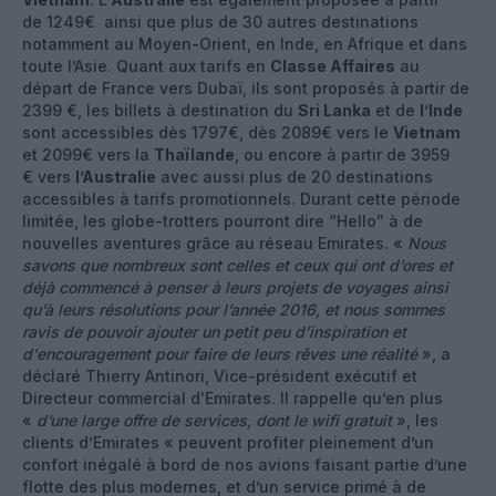
de 1249€ ainsi que plus de 30 autres destinations
notamment au Moyen-Orient, en Inde, en Afrique et dans
toute l’Asie. Quant aux tarifs en
Classe Affaires
au
départ de France vers Dubaï, ils sont proposés à partir de
2399 €, les billets à destination du
Sri Lanka
et de
l’Inde
sont accessibles dès 1797€, dès 2089€ vers le
Vietnam
et 2099€ vers la
Thaïlande
, ou encore à partir de 3959
€ vers
l’Australie
avec aussi plus de 20 destinations
accessibles à tarifs promotionnels. Durant cette période
limitée, les globe-trotters pourront dire “Hello” à de
nouvelles aventures grâce au réseau Emirates. «
Nous
savons que nombreux sont celles et ceux qui ont d’ores et
déjà commencé à penser à leurs projets de voyages ainsi
qu’à leurs résolutions pour l’année 2016, et nous sommes
ravis de pouvoir ajouter un petit peu d’inspiration et
d'encouragement pour faire de leurs rêves une réalité
», a
déclaré Thierry Antinori, Vice-président exécutif et
Directeur commercial d'Emirates. Il rappelle qu’en plus
«
d’une large offre de services, dont le wifi gratuit
», les
clients d’Emirates « peuvent profiter pleinement d’un
confort inégalé à bord de nos avions faisant partie d’une
flotte des plus modernes, et d’un service primé à de