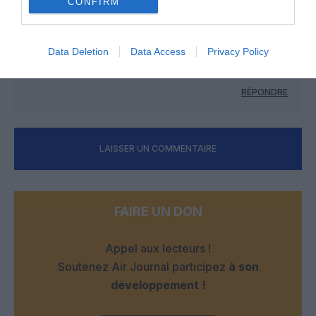
CONFIRM
c’était le chant du cygne ou le début de la fin.
Comme on s’aperçoit que ce n’est pas vrai, la mauvaise foi
concernant cet argument là a fini par disparaitre ! Ouf.
Data Deletion
Data Access
Privacy Policy
Et s’il y a un peu plus de plus-value dans les commentaires,
ce n’est pas moi qui m’en plaindrai…
RÉPONDRE
LAISSER UN COMMENTAIRE
FAIRE UN DON
Appel aux lecteurs !
Soutenez Air Journal participez
à son
développement !