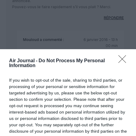
annoncée.
Pouvez-vous le faire rapidement s’il vous plait ? Merci.
RÉPONDRE
Mouloud
a commenté :
6 janvier 2016 - 13 h
00 min
Vous pouvez arrêter avec votre nationalisme svp ??
Air Journal -
Do Not Process My Personal
Vs ne faites que gâcher des créneaux. Merci
Information
RÉPONDRE
If you wish to opt-out of the sale, sharing to third parties, or
processing of your personal or sensitive information for
targeted advertising by us, please use the below opt-out
section to confirm your selection. Please note that after your
Alain45
a commenté :
6 janvier 2016 - 10 h 11 min
opt-out request is processed you may continue seeing
?
interest-based ads based on personal information utilized by
Qu’entendez-vous par moins confortables ?
us or personal information disclosed to third parties prior to
Pour avoir essayé les 3, je ne vois pas de différence au
your opt-out. You may separately opt-out of the further
niveau des correspondances.
disclosure of your personal information by third parties on the