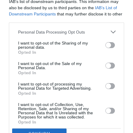
IAB’s list of downstream participants. This information may
RÉPONDRE
also be disclosed by us to third parties on the
IAB’s List of
Downstream Participants
that may further disclose it to other
third parties.
En ce qui me concerne
a
6 janvier 2016 - 11 h 32
commenté :
min
Personal Data Processing Opt Outs
Je suis comme vous: je ne ressens aucune
I want to opt-out of the Sharing of my
différence ni aucune gêne…pour n’en avoir essayé
personal data.
Opted In
aucune des trois, et pour n’avoir pas l’intention de la
faire….
I want to opt-out of the Sale of my
Personal Data.
RÉPONDRE
Opted In
I want to opt-out of processing my
Personal Data for Targeted Advertising.
Opted In
Hclaudepie
a commenté :
6 janvier 2016 - 13 h 23
I want to opt-out of Collection, Use,
min
Retention, Sale, and/or Sharing of my
Personal Data that Is Unrelated with the
Les commentaires sur Air-Journal semblent devenir plus
Purposes for which it was collected.
matures :
Opted In
En 2014 et 2015 je me rappelle de commentaires nous
expliquant lors des mêmes annonces de promo EK, que