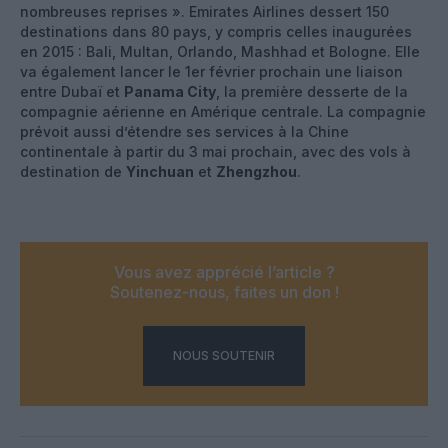
nombreuses reprises ». Emirates Airlines dessert 150
destinations dans 80 pays, y compris celles inaugurées
en 2015 : Bali, Multan, Orlando, Mashhad et Bologne. Elle
va également lancer le 1er février prochain une liaison
entre Dubaï et
Panama City
, la première desserte de la
compagnie aérienne en Amérique centrale. La compagnie
prévoit aussi d’étendre ses services à la Chine
continentale à partir du 3 mai prochain, avec des vols à
destination de
Yinchuan
et
Zhengzhou
.
Vous avez apprécié l’article ?
Soutenez-nous, faites un don !
NOUS SOUTENIR