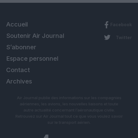
Accueil
Facebook
Soutenir Air Journal
Twitter
S’abonner
Espace personnel
Contact
Archives
Air Journal publie des informations sur les compagnies
aériennes, les avions, les nouvelles liaisons et toute
autre actualité concernant l’aéronautique civile.
Retrouvez sur Air Journal tout ce que vous voulez savoir
sur le transport aérien.