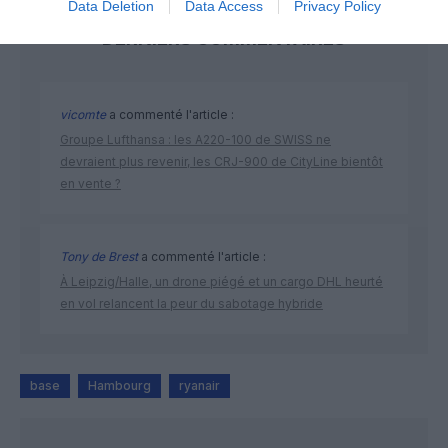
Data Deletion
Data Access
Privacy Policy
DERNIERS COMMENTAIRES
vicomte
a commenté l'article :
Groupe Lufthansa : les A220-100 de SWISS ne
devraient plus revenir, les CRJ-900 de CityLine bientôt
en vente ?
Tony de Brest
a commenté l'article :
À Leipzig/Halle, un drone piégé et un cargo DHL heurté
en vol relancent la peur du sabotage hybride
base
Hambourg
ryanair