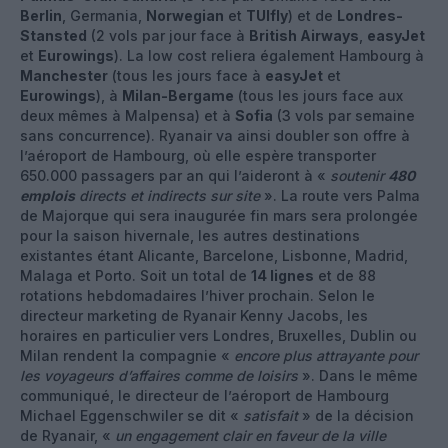
Berlin
, Germania,
Norwegian
et
TUIfly
) et de
Londres-
Stansted
(2 vols par jour face à
British Airways
,
easyJet
et
Eurowings
). La low cost reliera également Hambourg à
Manchester
(tous les jours face à
easyJet
et
Eurowings
), à
Milan-Bergame
(tous les jours face aux
deux mêmes à Malpensa) et à
Sofia
(3 vols par semaine
sans concurrence). Ryanair va ainsi doubler son offre à
l’aéroport de Hambourg, où elle espère transporter
650.000 passagers par an qui l’aideront à «
soutenir
480
emplois
directs et indirects sur site
». La route vers Palma
de Majorque qui sera inaugurée fin mars sera prolongée
pour la saison hivernale, les autres destinations
existantes étant Alicante, Barcelone, Lisbonne, Madrid,
Malaga et Porto. Soit un total de
14 lignes
et de 88
rotations hebdomadaires l’hiver prochain. Selon le
directeur marketing de Ryanair Kenny Jacobs, les
horaires en particulier vers Londres, Bruxelles, Dublin ou
Milan rendent la compagnie «
encore plus attrayante pour
les voyageurs d’affaires comme de loisirs
». Dans le même
communiqué, le directeur de l’aéroport de Hambourg
Michael Eggenschwiler se dit «
satisfait
» de la décision
de Ryanair, «
un engagement clair en faveur de la ville