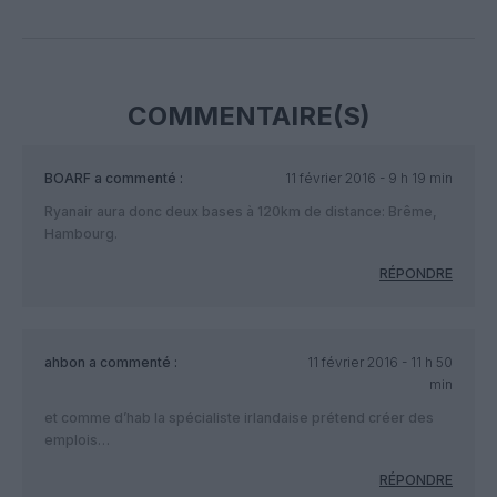
Facebook
Twitter
Pinterest
LinkedIn
Email
Print
COMMENTAIRE(S)
BOARF
a commenté :
11 février 2016 - 9 h 19 min
Ryanair aura donc deux bases à 120km de distance: Brême,
Hambourg.
RÉPONDRE
ahbon
a commenté :
11 février 2016 - 11 h 50
min
et comme d’hab la spécialiste irlandaise prétend créer des
emplois…
RÉPONDRE