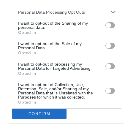
third parties.
Personal Data Processing Opt Outs
LAISSER UN COMMENTAIRE
I want to opt-out of the Sharing of my
personal data.
Opted In
FAIRE UN DON
I want to opt-out of the Sale of my
Personal Data.
Opted In
Appel aux lecteurs !
I want to opt-out of processing my
Soutenez Air Journal participez
à son
Personal Data for Targeted Advertising.
développement !
Opted In
I want to opt-out of Collection, Use,
Retention, Sale, and/or Sharing of my
Personal Data that Is Unrelated with the
NOUS SOUTENIR
Purposes for which it was collected.
Opted In
CONFIRM