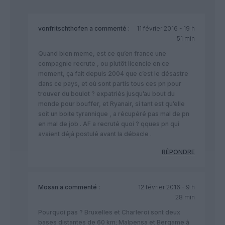
vonfritschthofen
a commenté :
11 février 2016 - 19 h
51 min
Quand bien meme, est ce qu’en france une
compagnie recrute , ou plutôt licencie en ce
moment, ça fait depuis 2004 que c’est le désastre
dans ce pays, et où sont partis tous ces pn pour
trouver du boulot ? expatriés jusqu’au bout du
monde pour bouffer, et Ryanair, si tant est qu’elle
soit un boite tyrannique , a récupéré pas mal de pn
en mal de job . AF a recruté quoi ? qques pn qui
avaient déjà postulé avant la débacle .
RÉPONDRE
Mosan
a commenté :
12 février 2016 - 9 h
28 min
Pourquoi pas ? Bruxelles et Charleroi sont deux
bases distantes de 60 km; Malpensa et Bergame à