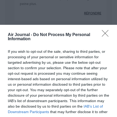
peine plus.
RÉPONDRE
Air Journal -
Do Not Process My Personal
Information
John Paris
a commenté :
12 février 2016 - 12 h 36
min
If you wish to opt-out of the sale, sharing to third parties, or
mais ils seront à HAM ou LBC ?
processing of your personal or sensitive information for
WizzAir est à LBC je crois…
targeted advertising by us, please use the below opt-out
RÉPONDRE
section to confirm your selection. Please note that after your
opt-out request is processed you may continue seeing
interest-based ads based on personal information utilized by
us or personal information disclosed to third parties prior to
HENRY
a commenté :
13 février 2016 - 18 h 03
your opt-out. You may separately opt-out of the further
min
disclosure of your personal information by third parties on the
IAB’s list of downstream participants. This information may
HAMBOURG NIMES POUR QUAND ?
also be disclosed by us to third parties on the
IAB’s List of
RÉPONDRE
Downstream Participants
that may further disclose it to other