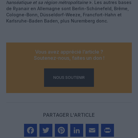
hanséatique et sa région métropolitaine
». Les autres bases
de Ryanair en Allemagne sont Berlin-Schönefeld, Brême,
Cologne-Bonn, Düsseldorf-Weeze, Francfort-Hahn et
Karlsruhe-Baden Baden, plus Nuremberg donc.
Vous avez apprécié l’article ?
Soutenez-nous, faites un don !
NOUS SOUTENIR
PARTAGER L'ARTICLE