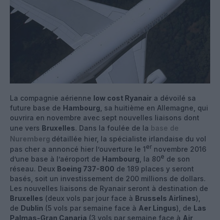
La compagnie aérienne
low cost Ryanair
a dévoilé sa
future base de
Hambourg
, sa huitième en Allemagne, qui
ouvrira en novembre avec sept nouvelles liaisons dont
une vers
Bruxelles
. Dans la foulée de la
base de
Nuremberg
détaillée hier, la spécialiste irlandaise du vol
er
pas cher a annoncé hier l’ouverture le 1
novembre 2016
e
d’une base à l’aéroport de
Hambourg
, la 80
de son
réseau. Deux
Boeing 737-800
de 189 places y seront
basés, soit un investissement de 200 millions de dollars.
Les nouvelles liaisons de Ryanair seront à destination de
Bruxelles
(deux vols par jour face à
Brussels Airlines
),
de
Dublin
(5 vols par semaine face à
Aer Lingus
), de
Las
Palmas-Gran Canaria
(3 vols par semaine face à
Air