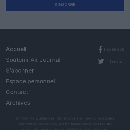
S'INSCRIRE
Accueil
Facebook
Soutenir Air Journal
Twitter
S’abonner
Espace personnel
Contact
Archives
Air Journal publie des informations sur les compagnies
aériennes, les avions, les nouvelles liaisons et toute
autre actualité concernant l’aéronautique civile.