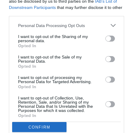
also be disclosed by us to third parties on the
IAB’s List of
Downstream Participants
that may further disclose it to other
third parties.
Personal Data Processing Opt Outs
I want to opt-out of the Sharing of my
personal data.
DERNIERS COMMENTAIRES
Opted In
I want to opt-out of the Sale of my
Personal Data.
Opted In
Mathématiques
a commenté l'article :
19 h 23 sans escale : le Boeing 777F de National
I want to opt-out of processing my
Airlines relie l’Écosse à l’Australie
Personal Data for Targeted Advertising.
Opted In
I want to opt-out of Collection, Use,
Retention, Sale, and/or Sharing of my
Badissi novembri
a commenté l'article :
Personal Data that Is Unrelated with the
Nice–Corse : ces vols électriques qui se profilent à
Purposes for which it was collected.
Opted In
l’horizon 2030
CONFIRM