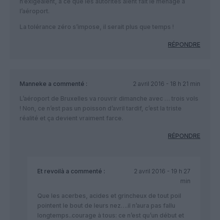
n’exigeaient, à ce que les autorités aient fait le ménage à
l’aéroport.
La tolérance zéro s’impose, il serait plus que temps !
RÉPONDRE
Manneke
a commenté :
2 avril 2016 - 18 h 21 min
L’aéroport de Bruxelles va rouvrir dimanche avec … trois vols
! Non, ce n’est pas un poisson d’avril tardif, c’est la triste
réalité et ça devient vraiment farce.
RÉPONDRE
Et revoilà
a commenté :
2 avril 2016 - 19 h 27
min
Que les acerbes, acides et grincheux de tout poil
pointent le bout de leurs nez….il n’aura pas fallu
longtemps..courage à tous: ce n’est qu’un début et