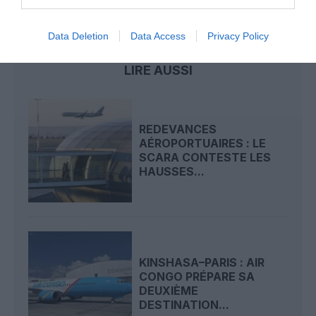
aeroport
bruxelles
terrorisme
Data Deletion
Data Access
Privacy Policy
LIRE AUSSI
REDEVANCES
AÉROPORTUAIRES : LE
SCARA CONTESTE LES
HAUSSES...
KINSHASA–PARIS : AIR
CONGO PRÉPARE SA
DEUXIÈME
DESTINATION...