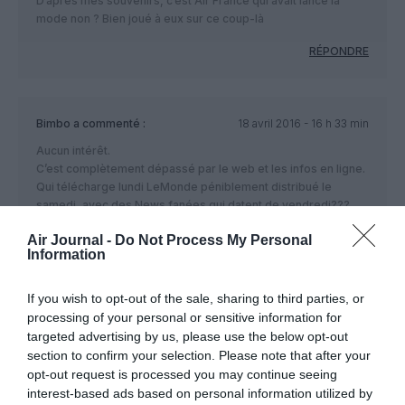
D’après mes souvenirs, c’est Air France qui avait lancé la
mode non ? Bien joué à eux sur ce coup-là
RÉPONDRE
Bimbo
a commenté :
18 avril 2016 - 16 h 33 min
Aucun intérêt.
C’est complètement dépassé par le web et les infos en ligne.
Qui télécharge lundi LeMonde péniblement distribué le
samedi, avec des News fanées qui datent de vendredi???
RÉPONDRE
Air Journal -
Do Not Process My Personal
Information
If you wish to opt-out of the sale, sharing to third parties, or
LAISSER UN COMMENTAIRE
processing of your personal or sensitive information for
targeted advertising by us, please use the below opt-out
section to confirm your selection. Please note that after your
opt-out request is processed you may continue seeing
FAIRE UN DON
interest-based ads based on personal information utilized by