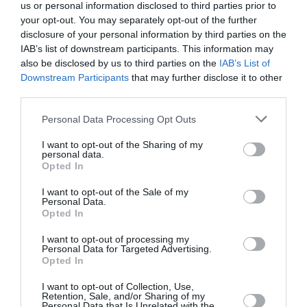
us or personal information disclosed to third parties prior to
your opt-out. You may separately opt-out of the further
Appel aux lecteurs !
disclosure of your personal information by third parties on the
Soutenez Air Journal participez
à son
IAB’s list of downstream participants. This information may
développement !
also be disclosed by us to third parties on the
IAB’s List of
Downstream Participants
that may further disclose it to other
third parties.
NOUS SOUTENIR
Personal Data Processing Opt Outs
I want to opt-out of the Sharing of my
personal data.
Opted In
I want to opt-out of the Sale of my
Personal Data.
Opted In
DERNIERS COMMENTAIRES
I want to opt-out of processing my
Personal Data for Targeted Advertising.
Opted In
NDR
a commenté l'article :
I want to opt-out of Collection, Use,
Contrôles aux frontières entre l’Espagne et l’Italie : des
Retention, Sale, and/or Sharing of my
Personal Data that Is Unrelated with the