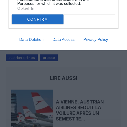
arrivées plus longues, des correspondances à risque
Purposes for which it was collected.
Opted In
CONFIRM
Serge13
a commenté l'article :
Flynas ouvre une ligne directe entre Médine et
Bruxelles
Data Deletion
Data Access
Privacy Policy
austrian airlines
presse
LIRE AUSSI
A VIENNE, AUSTRIAN
AIRLINES RÉDUIT LA
VOILURE APRÈS UN
SEMESTRE...