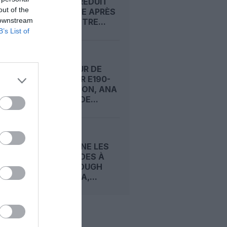
AIRLINES RÉDUIT
out of the
LA VOILURE APRÈS
 downstream
UN SEMESTRE...
B’s List of
PREMIER
OPÉRATEUR DE
L’EMBRAER E190-
E2 AU JAPON, ANA
COMMANDE...
EMBRAER
ADDITIONNE LES
COMMANDES À
FARNBOROUGH
AVEC ABRA,...