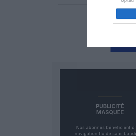
Opted 
Auc
LAISS
PUBLICITÉ
MASQUÉE
Nos abonnés bénéficient d
navigation fluide sans ban