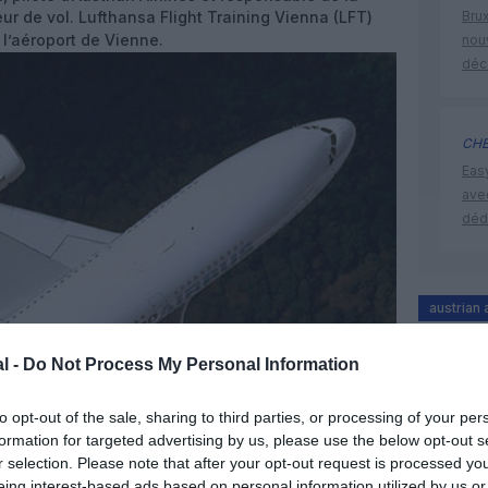
ur de vol. Lufthansa Flight Training Vienna (LFT)
Brux
 l’aéroport de Vienne.
nouv
déc
CHE
Eas
ave
déd
austrian 
l -
Do Not Process My Personal Information
to opt-out of the sale, sharing to third parties, or processing of your per
formation for targeted advertising by us, please use the below opt-out s
r selection. Please note that after your opt-out request is processed y
eing interest-based ads based on personal information utilized by us or