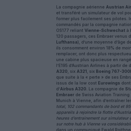
La compagnie aérienne
Austrian Ai
et transféré un simulateur de vol po
former plus facilement ses pilotes.
commandés par la compagnie national
OS177 reliant
Vienne-Schwechat
à 
120 passagers, ces Embraer venus de
Lufthansa
), d’une moyenne d’âge de q
ils consomment environ 18% de moin
remplacer, ont donc plus respectue
une cabine plus spacieuse en rangé
l’E195 d’Austrian Airlines à partir d
A320
, six
A321
, six
Boeing 767-300
que suite à la « perte » de ses Embr
issus de la low cost
Eurowings
dont
d’
Airbus A320
. La compagnie de
St
Embraer
de Swiss Aviation Training 
Munich à Vienne, afin d’entraîner les
total, 102 commandants de bord et 95 
appareils à rejoindre la flotte d’Austri
heures d’entrainement sur simulateur 
sur notre hub à Vienne va considérable
dans un communiqué Ewald Roithner, 