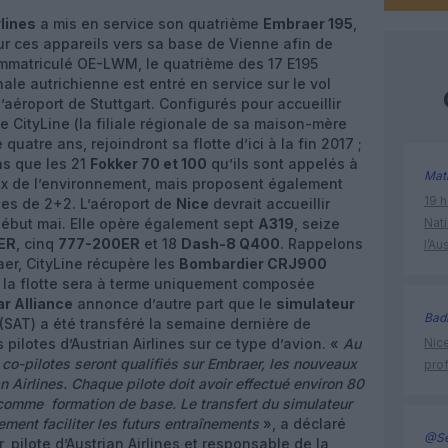
rlines
a mis en service son quatrième
Embraer 195
,
ur ces appareils vers sa base de Vienne afin de
 Immatriculé OE-LWM, le quatrième des 17 E195
e autrichienne est entré en service sur le vol
l’aéroport de Stuttgart. Configurés pour accueillir
 CityLine (la filiale régionale de sa maison-mère
uatre ans, rejoindront sa flotte d’ici à la fin 2017 ;
s que les 21
Fokker 70 et 100
qu’ils sont appelés à
Mat
ux de l’environnement, mais proposent également
19 h
es de 2+2. L’aéroport de
Nice
devrait accueillir
e début mai. Elle opère également sept
A319
, seize
Nati
ER
, cinq
777-200ER
et 18
Dash-8 Q400
. Rappelons
l’Au
aer, CityLine récupère les
Bombardier CRJ900
 la flotte sera à terme uniquement composée
ar Alliance
annonce d’autre part que le
simulateur
Bad
(SAT) a été transféré la semaine dernière de
 pilotes d’Austrian Airlines sur ce type d’avion. «
Au
Nice
co-pilotes seront qualifiés sur Embraer, les nouveaux
prof
an Airlines. Chaque pilote doit avoir effectué environ 80
comme formation de base. Le transfert du simulateur
ment faciliter les futurs entraînements
», a déclaré
@Se
pilote d’Austrian Airlines et responsable de la