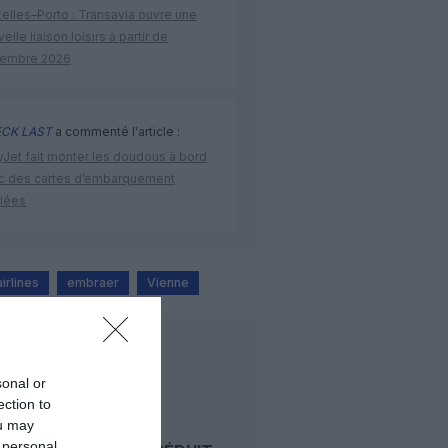
elles–Porto : Transavia ouvre une
elle liaison loisirs à partir de
embre 2026
CK LAST
a commenté l'article :
yJet fait monter les doudous à bord
c des cartes d’embarquement
iées
airlines
embraer
Vienne
LIRE AUSSI
sonal or
ection to
A VIENNE,
ou may
AUSTRIAN
 personal