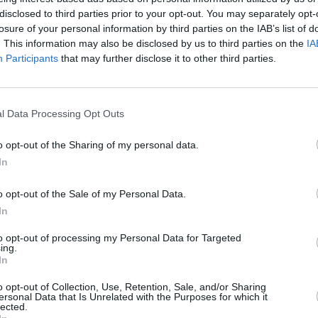
disclosed to third parties prior to your opt-out. You may separately opt-
losure of your personal information by third parties on the IAB’s list of
. This information may also be disclosed by us to third parties on the
IA
Participants
that may further disclose it to other third parties.
l Data Processing Opt Outs
z apprécié l’article ?
-nous, faites un don !
o opt-out of the Sharing of my personal data.
In
OUS SOUTENIR
o opt-out of the Sale of my Personal Data.
In
to opt-out of processing my Personal Data for Targeted
ing.
In
o opt-out of Collection, Use, Retention, Sale, and/or Sharing
ersonal Data that Is Unrelated with the Purposes for which it
lected.