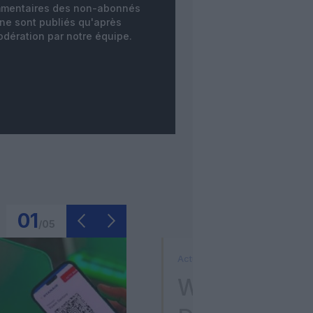
mentaires des non-abonnés
ne sont publiés qu'après
dération par notre équipe.
01
/
05
Actualité
Washington D