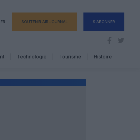
TER
SOUTENIR AIR JOURNAL
S'ABONNER
nt
Technologie
Tourisme
Histoire
Pratique
Hôtellerie
Voyages d’affaires