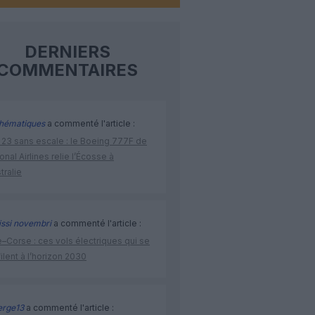
DERNIERS
COMMENTAIRES
hématiques
a commenté l'article :
 23 sans escale : le Boeing 777F de
onal Airlines relie l’Écosse à
stralie
issi novembri
a commenté l'article :
–Corse : ces vols électriques qui se
ilent à l’horizon 2030
rge13
a commenté l'article :