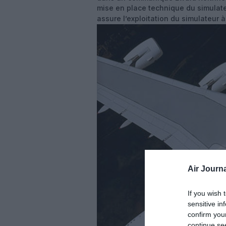
mise en place technique du simulate
assure l’exploitation du simulateur à
Air Journa
If you wish 
sensitive in
confirm you
continue se