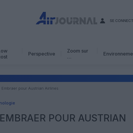
SE CONNEC
Low
Zoom sur
Perspective
Environneme
cost
…
Edito
En chiffres
Avis d’expert
 Embraer pour Austrian Airlines
AJ Académie
nologie
Vidéo
 EMBRAER POUR AUSTRIAN