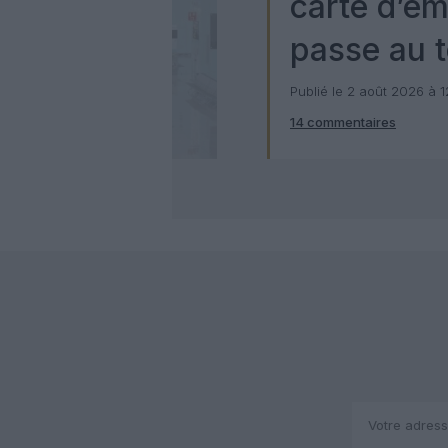
carte d’e
passe au t
numérique
Publié le 2 août 2026 à 
14 commentaires
Check