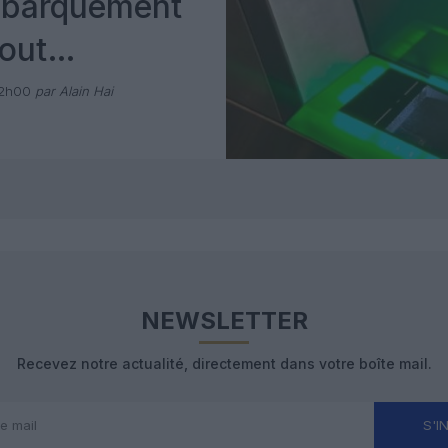
mbarquement
out
 avec Pax
12h00
par Alain Hai
NEWSLETTER
Recevez notre actualité, directement dans votre boîte mail.
S'I