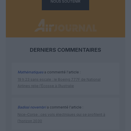
NOUS SOUTENIR
DERNIERS COMMENTAIRES
Mathématiques
a commenté l'article :
19 h 23 sans escale : le Boeing 777F de National
Airlines relie l’Écosse à l’Australie
Badissi novembri
a commenté l'article :
Nice–Corse : ces vols électriques qui se profilent à
l’horizon 2030