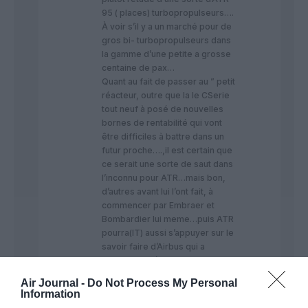
95 ( places) turbopropulseurs….
À voir s’il y a un marché pour de
gros bi- turbopropulseurs dans
la gamme d’une petite a grosse
centaine de pax…
Quant au fait de passer au ” petit
réacteur, outre que la le CSerie
tout neuf à posé de nouvelles
bornes de rentabilité qui vont
être difficiles à battre dans un
futur proche….,il est certain que
ce serait une sorte de saut dans
l’inconnu pour ATR…mais bon,
d’autres avant lui l’ont fait, à
commencer par Embraer et
Bombardier lui meme…puis ATR
pourra(IT) aussi s’appuyer sur le
savoir faire d’Airbus qui a
quelque expérience…
Air Journal -
Do Not Process My Personal
RÉPONDRE
Information