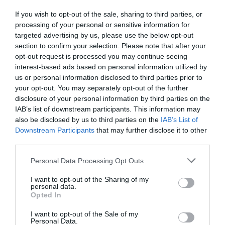
If you wish to opt-out of the sale, sharing to third parties, or
processing of your personal or sensitive information for
targeted advertising by us, please use the below opt-out
bencello
a commenté :
29 avril 2016 - 10 h 09
section to confirm your selection. Please note that after your
min
opt-out request is processed you may continue seeing
très instructif.
interest-based ads based on personal information utilized by
Par ailleurs les derniers communiqués d’ATR lors
us or personal information disclosed to third parties prior to
des résultats étaient sibyllins. On pouvait y lire les
your opt-out. You may separately opt-out of the further
retards de fournisseurs sollicités par d’autres
disclosure of your personal information by third parties on the
“programmes” (suivez mon regard….)
IAB’s list of downstream participants. This information may
Il est délicat de stimuler des fournisseurs lorsque le
also be disclosed by us to third parties on the
IAB’s List of
“cousin” autrement plus puissant monopolise leurs
Downstream Participants
that may further disclose it to other
ressources.
third parties.
Pour en revenir au sujet , on retrouve une nouvelle
compagnie pour qui les B787 et A350 sont plus
Personal Data Processing Opt Outs
complémentaires que concurrents de par un
I want to opt-out of the Sharing of my
positionnement capacitaire différent.
personal data.
Opted In
RÉPONDRE
I want to opt-out of the Sale of my
Personal Data.