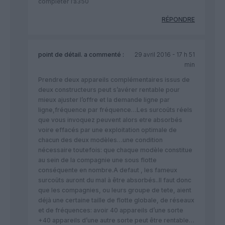
completer l’a350
RÉPONDRE
point de détail.
a commenté :
29 avril 2016 - 17 h 51
min
Prendre deux appareils complémentaires issus de
deux constructeurs peut s’avérer rentable pour
mieux ajuster l’offre et la demande ligne par
ligne,fréquence par fréquence…Les surcoûts réels
que vous invoquez peuvent alors etre absorbés
voire effacés par une exploitation optimale de
chacun des deux modèles…une condition
nécessaire toutefois: que chaque modèle constitue
au sein de la compagnie une sous flotte
conséquente en nombre.A defaut , les fameux
surcoûts auront du mal à être absorbés..Il faut donc
que les compagnies, ou leurs groupe de tete, aient
déjà une certaine taille de flotte globale, de réseaux
et de fréquences: avoir 40 appareils d’une sorte
+40 appareils d’une autre sorte peut être rentable…