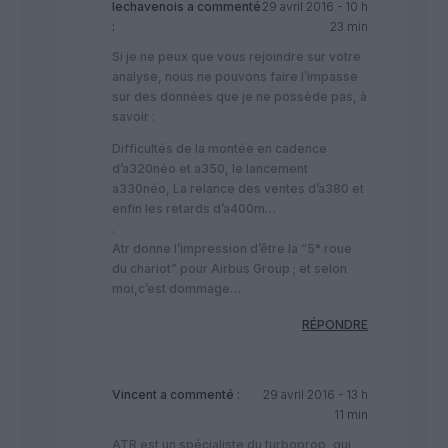
lechavenois
a commenté
29 avril 2016 - 10 h
:
23 min
Si je ne peux que vous rejoindre sur votre
analyse, nous ne pouvons faire l’impasse
sur des données que je ne possède pas, à
savoir :
Difficultés de la montée en cadence
d’a320néo et a350, le lancement
a330néo, La relance des ventes d’a380 et
enfin les retards d’a400m…
.
Atr donne l’impression d’être la “5° roue
du chariot” pour Airbus Group ; et selon
moi,c’est dommage…
RÉPONDRE
Vincent
a commenté :
29 avril 2016 - 13 h
11 min
ATR est un spécialiste du turboprop, qui