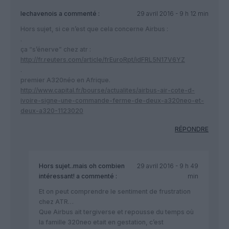
lechavenois
a commenté :
29 avril 2016 - 9 h 12 min
Hors sujet, si ce n’est que cela concerne Airbus :
.
ça “s’énerve” chez atr :
http://fr.reuters.com/article/frEuroRpt/idFRL5N17V6YZ
.
premier A320néo en Afrique.
http://www.capital.fr/bourse/actualites/airbus-air-cote-d-
ivoire-signe-une-commande-ferme-de-deux-a320neo-et-
deux-a320-1123020
RÉPONDRE
Hors sujet..mais oh combien
29 avril 2016 - 9 h 49
intéressant!
a commenté :
min
Et on peut comprendre le sentiment de frustration
chez ATR…
Que Airbus ait tergiverse et repousse du temps où
la famille 320neo etait en gestation, c’est