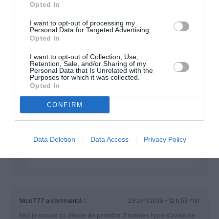
Opted In
czl
a commenté :
29 avril 2016 - 11 h 59 min
I want to opt-out of processing my
Personal Data for Targeted Advertising.
La nouvelle livery de cette grande compagnie chinoise est
Opted In
tout simplement horrible
I want to opt-out of Collection, Use,
Retention, Sale, and/or Sharing of my
RÉPONDRE
Personal Data that Is Unrelated with the
Purposes for which it was collected.
Opted In
point de détail.
a commenté :
29 avril 2016 - 17 h 43
CONFIRM
min
Nouvelle livrée….ça suffira et c’est compréhensible
….
Data Deletion
Data Access
Privacy Policy
RÉPONDRE
Nico777
a commenté :
29 avril 2016 - 12 h 53 min
Moi je trouve ça débile de prendre 2 memes type d’avion de