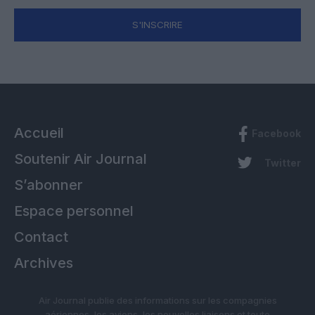
S'INSCRIRE
Accueil
Facebook
Soutenir Air Journal
Twitter
S’abonner
Espace personnel
Contact
Archives
Air Journal publie des informations sur les compagnies
aériennes, les avions, les nouvelles liaisons et toute