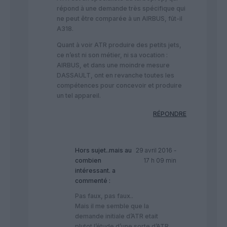
répond à une demande très spécifique qui
ne peut être comparée à un AIRBUS, fût-il
A318.
Quant à voir ATR produire des petits jets,
ce n’est ni son métier, ni sa vocation :
AIRBUS, et dans une moindre mesure
DASSAULT, ont en revanche toutes les
compétences pour concevoir et produire
un tel appareil.
RÉPONDRE
Hors sujet..mais au
29 avril 2016 -
combien
17 h 09 min
intéressant.
a
commenté :
Pas faux, pas faux..
Mais il me semble que la
demande initiale d’ATR etait
plutot l’étude d’une sorte d’ATR