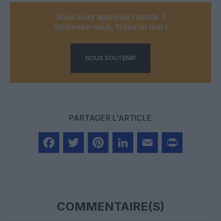
Vous avez apprécié l’article ?
Soutenez-nous, faites un don !
NOUS SOUTENIR
PARTAGER L'ARTICLE
Facebook
Twitter
Pinterest
LinkedIn
Email
Print
COMMENTAIRE(S)