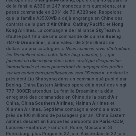
de la famille
A330
et 247 monocouloirs européens, et a
passé commande en 2014 de 70
A320neo
. Rappelons
que la famille A350XWB a déjà engrangé en Chine des
contrats de la part d’
Air China
,
Cathay Pacific
et
Hong
Kong Airlines
. La compagnie de l’alliance
SkyTeam
a
d’autre part finalisé une commande de quinze
Boeing
787-9 Dreamliner
, d’une valeur de 3,9 milliards de
dollars au prix catalogue. «
Nous sommes ravis d’introduire
les Dreamliner dans notre flotte long-courrier, (…) qui
joueront un rôle majeur dans notre stratégie d’expansion
internationale et nous permettront de dégager des profits
sur les routes transpacifiques ou vers l’Europe
», déclare le
président Liu Shaoyong dans un communiqué publié par
Boeing. China Eastern Airlines opère déjà neuf des vingt
777-300ER
attendus. La famille Dreamliner a déjà
enregistré des commandes en Chine de la part d’
Air
China
,
China Southern Airlines
,
Hainan Airlines
et
Xiamen Airlines
. Septième compagnie mondiale avec
près de 100 millions de passagers par an, China Eastern
Airlines dessert en Europe les aéroports de
Paris-CDG
,
Londres-Heathrow, Francfort, Rome, Moscou et St
Petersburg, plus Prague le 22 juin, Amsterdam le 22 juin