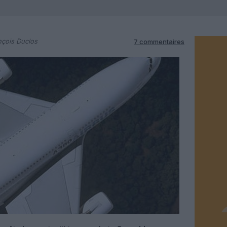
nçois Duclos
7 commentaires