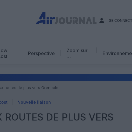
SE CONNEC
Low
Zoom sur
Perspective
Environneme
cost
…
Edito
En chiffres
Avis d’expert
eux routes de plus vers Grenoble
AJ Académie
cost
Nouvelle liaison
Vidéo
UX ROUTES DE PLUS VERS