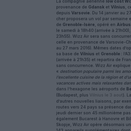
La compagnie aérienne
low cost Wi
provenance de
Gdansk
et
Vilnius
, 
depuis
Varsovie
. Du 14 janvier au 2
cher proposera un vol par semaine 
de
Grenoble-Isère
, opéré en
Airbu
le samedi à 18h40 (arrivée à 21h00), 
23h55). Wizz Air sera sans concurren
celle en provenance de Varsovie-Ch
au 27 mars 2016). Mêmes dates d’opé
sa base de
Vilnius
et
Grenoble
: l’
(arrivée à 21h35) et repartira de Fra
sans concurrence. Wizz Air expliq
«
destination populaire parmi les amou
l’excellente cuisine de la région et d’
vacances actives mais relaxantes dan
dans l’hexagone les aéroports de
B
(Budapest, plus
Vilnius le 3 aout
). 
d’autres nouvelles liaisons, par exe
routes vers 24 pays sa présence da
jeudi dernier son 45 millionième pas
également Bucarest à Hanovre et Bill
Skopje, Wizz Air opère désormais un
143 appareils supplémentaires dont 