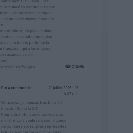
obablement à la Silésie… les
nt remplacées par des bureaux
ux tous propres dans lesquels
nt une nouvelle classe moyenne
e.
cette dernière, de plus en plus
e et qui a probablement plus
s qu’une bonne partie de la
n française, qui a les moyens
 en vacances au ski.
ment,
is vivant en Pologne
RÉPONDRE
Pet
a commenté :
21 juillet 2016 - 15
h 07 min
Warszawa, je connais très bien l’ex
bloc de l’Est et la CIS.
Pour votre info, souvenez vs de ce
ministre qui a voulu relancer la conso
de pommes après qu’en représailles,
la Russie air fermé son importantion