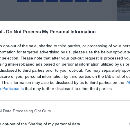
Facebook
Twitter
Pinterest
LinkedIn
Email
Print
MENTAIRE(S)
l -
Do Not Process My Personal Information
to opt-out of the sale, sharing to third parties, or processing of your per
20 juillet 2016 - 13 h 50 min
formation for targeted advertising by us, please use the below opt-out s
r selection. Please note that after your opt-out request is processed y
ns?
RÉPONDRE
eing interest-based ads based on personal information utilized by us or
disclosed to third parties prior to your opt-out. You may separately opt-
losure of your personal information by third parties on the IAB’s list of
. This information may also be disclosed by us to third parties on the
IA
20 juillet 2016 - 16 h 25 min
Participants
that may further disclose it to other third parties.
éveloppent de plus en plus ont des
des magnifiques stations de ski
nt, cela ne tiendra que pendant 3 mois
renoblois dans ces avions.
RÉPONDRE
l Data Processing Opt Outs
o opt-out of the Sharing of my personal data.
21 juillet 2016 - 4 h 00 min