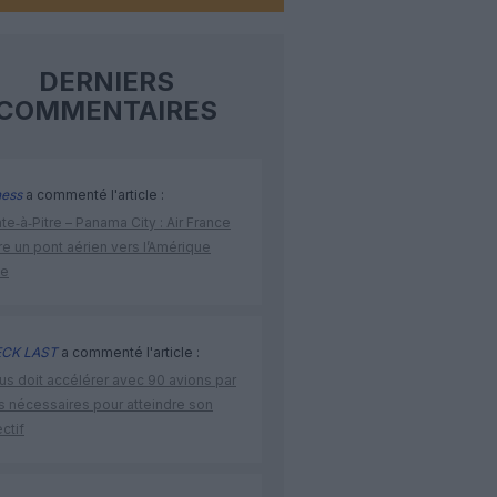
DERNIERS
COMMENTAIRES
ness
a commenté l'article :
te‑à‑Pitre – Panama City : Air France
e un pont aérien vers l’Amérique
ne
CK LAST
a commenté l'article :
us doit accélérer avec 90 avions par
s nécessaires pour atteindre son
ctif