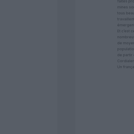
faites pr
mines so
tous bea
travaille
émergent
Et c’est 
nombreus
de moyen
populatio
de partir
Cordiale
Un frança