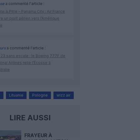
sse
a commenté l'article :
te‑à‑Pitre – Panama City : Air France
e un pont aérien vers l’Amérique
ne
urs
a commenté l'article :
 23 sans escale : le Boeing 777F de
onal Airlines relie l’Écosse à
stralie
e
Lituanie
Pologne
wizz air
LIRE AUSSI
FRAYEUR À