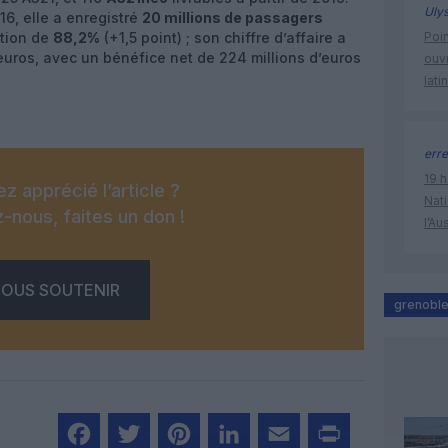
Uly
16, elle a enregistré
20 millions de passagers
ation de
88,2%
(+1,5 point) ; son chiffre d’affaire a
Poin
euros, avec un bénéfice net de 224 millions d’euros
ouvr
lati
erre
19 h
z apprécié l’article ?
Nati
-nous, faites un don !
l’Au
OUS SOUTENIR
grenobl