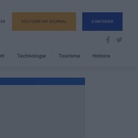
TER
SOUTENIR AIR JOURNAL
S'ABONNER
nt
Technologie
Tourisme
Histoire
Pratique
Hôtellerie
Voyages d’affaires