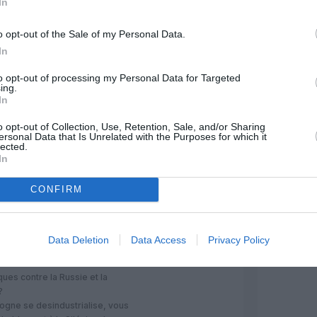
In
 plus en plus ” ??
o opt-out of the Sale of my Personal Data.
logne prennent une magistrale
tauration des sanctions éco contre
In
to opt-out of processing my Personal Data for Targeted
is été bien puissante
ing.
 ceci est confirmé chaque année.
In
désindustrialisation, son retard
tructures éculées la placent loin
o opt-out of Collection, Use, Retention, Sale, and/or Sharing
e tête.
ersonal Data that Is Unrelated with the Purposes for which it
lected.
 développent ils svp ?
RÉPONDRE
In
CONFIRM
a
a commenté :
21 juillet 2016 - 13 h 52
min
belle la France qui pense
Data Deletion
Data Access
Privacy Policy
 le monde en regardant TF1 !
t entre les sanctions
es contre la Russie et la
?
logne se desindustrialise, vous