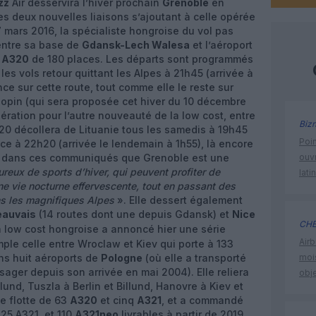
zz
Air desservira l’hiver prochain
Grenoble
en
ces deux nouvelles liaisons s’ajoutant à celle opérée
7 mars 2016, la spécialiste hongroise du vol pas
entre sa base de
Gdansk-Lech Walesa
et l’aéroport
s A320
de 180 places. Les départs sont programmés
les vols retour quittant les Alpes à 21h45 (arrivée à
ce sur cette route, tout comme elle le reste sur
opin (qui sera proposée cet hiver du 10 décembre
ration pour l’autre nouveauté de la low cost, entre
Biz
A320 décollera de Lituanie tous les samedis à 19h45
Poin
nce à 22h20 (arrivée le lendemain à 1h55), là encore
ue dans ces communiqués que Grenoble est une
ouvr
reux de sports d’hiver, qui peuvent profiter de
lati
une vie nocturne effervescente, tout en passant des
s les magnifiques Alpes
». Elle dessert également
eauvais
(14 routes dont une depuis Gdansk) et
Nice
CHE
La low cost hongroise a annoncé hier une série
Airb
mple celle entre Wroclaw et Kiev qui porte à 133
ns huit aéroports de
Pologne
(où elle a transporté
moi
sager depuis son arrivée en mai 2004). Elle reliera
obje
und, Tuszla à Berlin et Billund, Hanovre à Kiev et
e flotte de 63
A320
et cinq
A321
, et a commandé
25 A321, et 110
A321neo
livrables à partir de 2019.