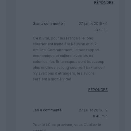
RÉPONDRE
Gian
a commenté :
27 juillet 2016 - 6
h 27 min
C’est vrai, pour les Français le long
courrier est limite à la Réunion et aux
Antilles! Contrairement, le bon rapport
économique et cultural avec les ex
colonies, les Britanniques sont beaucoup
plus enclines au long courrier! En France il
n’y avait pas d’étrangers, les avions
seraient à moitié vide!
RÉPONDRE
Lso
a commenté :
27 juillet 2016 - 9
h 40 min
Pour le LC ex province, vous Oubliez le
canada!