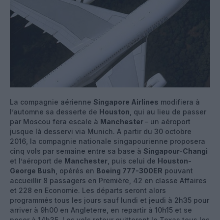
La compagnie aérienne
Singapore Airlines
modifiera à
l’automne sa desserte de
Houston
, qui au lieu de passer
par Moscou fera escale à
Manchester
– un aéroport
jusque là desservi via Munich. A partir du 30 octobre
2016, la compagnie nationale singapourienne proposera
cinq vols par semaine entre sa base à
Singapour-Changi
et l’aéroport de
Manchester
, puis celui de
Houston-
George Bush
, opérés en
Boeing 777-300ER
pouvant
accueillir 8 passagers en Première, 42 en classe Affaires
et 228 en Economie. Les départs seront alors
programmés tous les jours sauf lundi et jeudi à 2h35 pour
arriver à 9h00 en Angleterre, en repartir à 10h15 et se
poser à 14h35. Les vols retour quitteront le Texas tous les