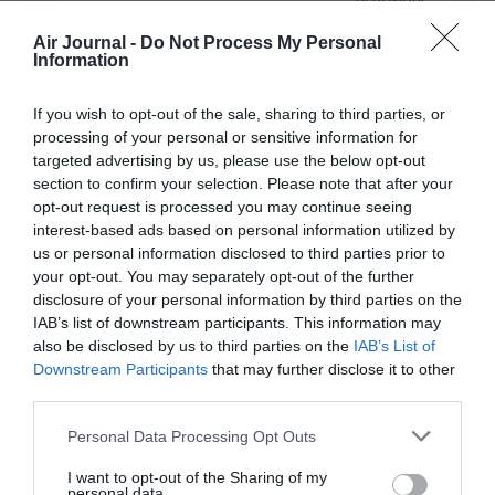
RÉPONDRE
Air Journal -
Do Not Process My Personal
Information
Lso
a commenté :
26 juillet 2016 - 18 h 53
If you wish to opt-out of the sale, sharing to third parties, or
min
processing of your personal or sensitive information for
targeted advertising by us, please use the below opt-out
SFO via?
section to confirm your selection. Please note that after your
opt-out request is processed you may continue seeing
RÉPONDRE
interest-based ads based on personal information utilized by
us or personal information disclosed to third parties prior to
your opt-out. You may separately opt-out of the further
Chopin14000
a commenté :
26 juillet 2016 - 20 h
disclosure of your personal information by third parties on the
48 min
IAB’s list of downstream participants. This information may
Sûrement via HKG
also be disclosed by us to third parties on the
IAB’s List of
Downstream Participants
that may further disclose it to other
RÉPONDRE
third parties.
Personal Data Processing Opt Outs
SFO via rien: direct
a
26 juillet 2016 - 20 h
I want to opt-out of the Sharing of my
commenté :
56 min
personal data.