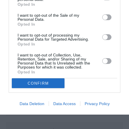
Opted In
Tapez sur le lien dans l’article, vous aurez plus de
détails…
I want to opt-out of the Sale of my
Personal Data.
RÉPONDRE
Opted In
I want to opt-out of processing my
Personal Data for Targeted Advertising.
Opted In
Mokulele
a commenté :
26 juillet 2016 - 20 h 37
I want to opt-out of Collection, Use,
min
Retention, Sale, and/or Sharing of my
Personal Data that Is Unrelated with the
Bonsoir
Purposes for which it was collected.
Info pour LSO. (J’ai cliqué sur le lien)
Opted In
Singapore Airlines (SIA) va lancer en octobre prochain son vol
CONFIRM
le plus long : une liaison directe entre Singapour et San
Francisco de 13.600 kilomètres d’une durée de vol entre
14H35 et 17H45.
Data Deletion
Data Access
Privacy Policy
RÉPONDRE