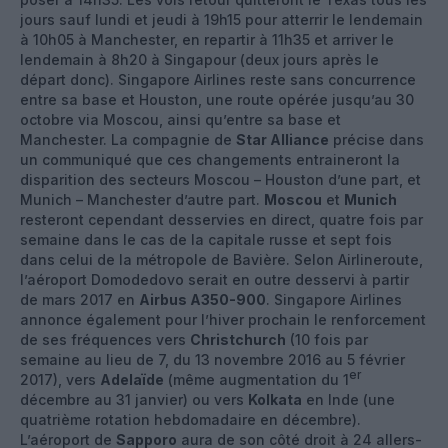
jours sauf lundi et jeudi à 19h15 pour atterrir le lendemain
à 10h05 à Manchester, en repartir à 11h35 et arriver le
lendemain à 8h20 à Singapour (deux jours après le
départ donc). Singapore Airlines reste sans concurrence
entre sa base et Houston, une route opérée jusqu’au 30
octobre via Moscou, ainsi qu’entre sa base et
Manchester. La compagnie de
Star Alliance
précise dans
un communiqué que ces changements entraineront la
disparition des secteurs Moscou – Houston d’une part, et
Munich – Manchester d’autre part.
Moscou
et
Munich
resteront cependant desservies en direct, quatre fois par
semaine dans le cas de la capitale russe et sept fois
dans celui de la métropole de Bavière. Selon Airlineroute,
l’aéroport Domodedovo serait en outre desservi à partir
de mars 2017 en
Airbus A350-900
. Singapore Airlines
annonce également pour l’hiver prochain le renforcement
de ses fréquences vers
Christchurch
(10 fois par
semaine au lieu de 7, du 13 novembre 2016 au 5 février
er
2017), vers
Adelaïde
(même augmentation du 1
décembre au 31 janvier) ou vers
Kolkata
en Inde (une
quatrième rotation hebdomadaire en décembre).
L’aéroport de
Sapporo
aura de son côté droit à 24 allers-