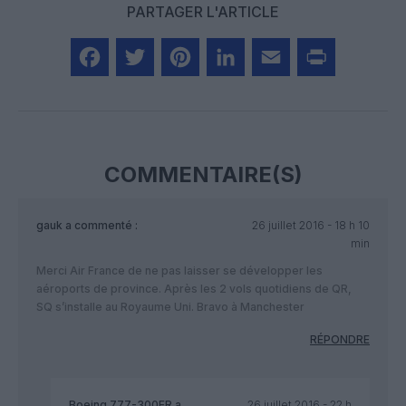
PARTAGER L'ARTICLE
Facebook
Twitter
Pinterest
LinkedIn
Email
Print
COMMENTAIRE(S)
gauk
a commenté :
26 juillet 2016 - 18 h 10
min
Merci Air France de ne pas laisser se développer les
aéroports de province. Après les 2 vols quotidiens de QR,
SQ s’installe au Royaume Uni. Bravo à Manchester
RÉPONDRE
Boeing 777-300ER
a
26 juillet 2016 - 22 h