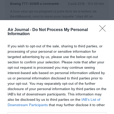
Boeing 777-300ER
a commenté :
2 août 2016 - 13 h 20 min
A tous ceux qui se plaignent (à juste titre) de la lenteur de
Best&Beyond, voici la raison pour laquelle “chez AF on
avance doucement”:
KLM renouvelle uniquement sa classe Affaires. Elle ne touche
Air Journal -
Do Not Process My Personal
pas à ses sièges éco sauf sur les Boeing 777-200ER en
Information
raison de leur désuétude (écrans minuscules). Les sièges
éco de KLM sont satisfaisants donc aucun renouvellement est
If you wish to opt-out of the sale, sharing to third parties, or
urgent. Idem chez Lufthansa ou Alitalia (qui en réalité n’a
processing of your personal or sensitive information for
renouvelé que les tissus, les sièges restent les mêmes).
targeted advertising by us, please use the below opt-out
En revanche, chez AF, les sièges éco sont hors du temps :
section to confirm your selection. Please note that after your
écrans minuscules, surnommés de manière peu flatteuse, les
timbres postes, espace faible entre les sièges…
opt-out request is processed you may continue seeing
Bref, un renouvellement s’imposait et les capacités
interest-based ads based on personal information utilized by
financières limitées d’Air France rendent ce programme
us or personal information disclosed to third parties prior to
particulièrement long !
your opt-out. You may separately opt-out of the further
disclosure of your personal information by third parties on the
RÉPONDRE
IAB’s list of downstream participants. This information may
also be disclosed by us to third parties on the
IAB’s List of
Downstream Participants
that may further disclose it to other
third parties.
fred06
a commenté :
2 août 2016 - 14 h 09 min