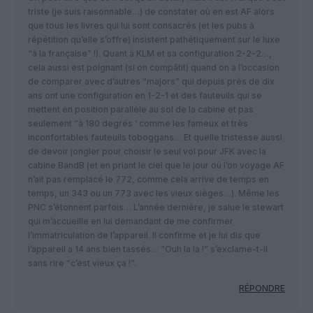
triste (je suis raisonnable…) de constater où en est AF alors
que tous les livres qui lui sont consacrés (et les pubs à
répétition qu’elle s’offre) insistent pathétiquement sur le luxe
“à la française” !). Quant à KLM et sa configuration 2-2-2…,
cela aussi est poignant (si on compâtit) quand on a l’occasion
de comparer avec d’autres “majors” qui depuis près de dix
ans ont une configuration en 1-2-1 et des fauteuils qui se
mettent en position parallèle au sol de la cabine et pas
seulement “à 180 degrés ‘ comme les fameux et très
inconfortables fauteuils toboggans… Et quelle tristesse aussi
de devoir jongler pour choisir le seul vol pour JFK avec la
cabine BandB (et en priant le ciel que le jour où l’on voyage AF
n’ait pas remplacé le 772, comme cela arrive de temps en
temps, un 343 ou un 773 avec les vieux sièges…). Même les
PNC s’étonnent parfois… L’année dernière, je salue le stewart
qui m’accueille en lui demandant de me confirmer
l’immatriculation de l’appareil. Il confirme et je lui dis que
l’appareil a 14 ans bien tassés… “Ouh la la !” s’exclame-t-il
sans rire “c’est vieux ça !”.
RÉPONDRE