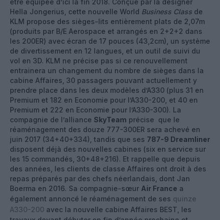
être équipée d’ici la fin 2018. Conçue par la designer
Hella Jongerius, cette nouvelle World
Business Class
de
KLM propose des sièges-lits entièrement plats de 2,07m
(produits par B/E Aerospace et arrangés en 2+2+2 dans
les 200ER) avec écran de 17 pouces (43,2cm), un système
de divertissement en 12 langues, et un outil de suivi du
vol en 3D. KLM ne précise pas si ce renouvellement
entrainera un changement du nombre de sièges dans la
cabine Affaires, 30 passagers pouvant actuellement y
prendre place dans les deux modèles d’A330 (plus 31 en
Premium et 182 en Economie pour l’A330-200, et 40 en
Premium et 222 en Economie pour l’A330-300). La
compagnie de l’alliance
SkyTeam
précise que le
réaménagement des douze 777-300ER sera achevé en
juin 2017 (34+40+334), tandis que ses
787-9 Dreamliner
disposent déjà des nouvelles cabines (six en service sur
les 15 commandés, 30+48+216). Et rappelle que depuis
des années, les clients de classe Affaires ont droit à des
repas préparés par des chefs néerlandais, dont Jan
Boerma en 2016. Sa compagnie-sœur
Air France
a
également annoncé le réaménagement de ses
quinze
A330-200
avec la nouvelle cabine Affaires BEST, les
travaux devant débuter en fin d’année prochaine et