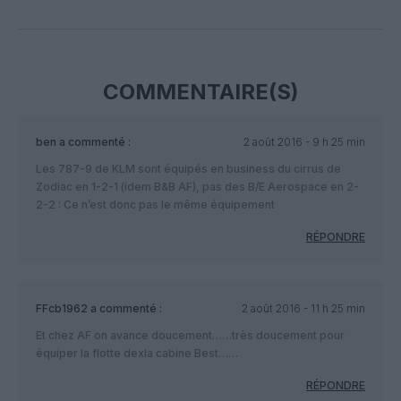
Facebook
Twitter
Pinterest
LinkedIn
Email
Print
COMMENTAIRE(S)
ben
a commenté :
2 août 2016 - 9 h 25 min
Les 787-9 de KLM sont équipés en business du cirrus de
Zodiac en 1-2-1 (idem B&B AF), pas des B/E Aerospace en 2-
2-2 : Ce n’est donc pas le même équipement
RÉPONDRE
FFcb1962
a commenté :
2 août 2016 - 11 h 25 min
Et chez AF on avance doucement……très doucement pour
équiper la flotte dexla cabine Best……
RÉPONDRE