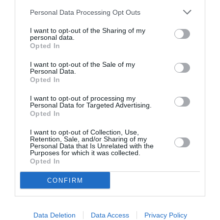
Les sièges Cirrus d’AF sont des bas de gamme, on remarque
Personal Data Processing Opt Outs
très bien l’absence de repose mollets! Ils n’ont que 2 moteurs
I want to opt-out of the Sharing of my
au lieu de 4, les séparateurs n’étant que des plaques
personal data.
amovibles que le personnel apporte et emportent!
Opted In
RÉPONDRE
I want to opt-out of the Sale of my
Personal Data.
Opted In
FlySSC
a commenté :
2 août 2016 - 15 h 15 min
I want to opt-out of processing my
Personal Data for Targeted Advertising.
Info pour tous les abrutis qui sautent sur la moindre info pour
Opted In
dégommer Air France :
Si le retrofit des cabines ne va pas plus vite, c’est parce que
I want to opt-out of Collection, Use,
Retention, Sale, and/or Sharing of my
Zodiac ne peut fournir les sièges en temps et en heure.
Personal Data that Is Unrelated with the
L’entreprise a connu de gros problèmes de production a tel
Purposes for which it was collected.
Opted In
point qu’Air France a failli se tourner vers un autre founisseur
pour les futurs sièges des A330 et A380.
CONFIRM
À ce jour, tous les 77W concernés sont réequipés (ceux avec
la nouvelle P) et les 3/4 de la flotte B772 est également
réequipée.
Data Deletion
Data Access
Privacy Policy
RÉPONDRE