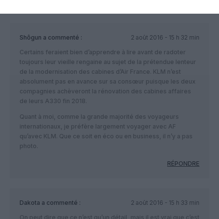
Shôgun
a commenté :
2 août 2016 - 15 h 32 min
Certains feraient bien d’apprendre à lire avant de radoter
toujours leur vieille rengaine au sujet de la prétendue lenteur
de la modernisation des cabines d’Air France. KLM n’est
absolument pas en avance sur sa consœur puisque les deux
compagnies achèveront la rénovation des cabines affaires
de leurs A330 fin 2018.
Quant à moi, comme la grande majorité des voyageurs
internationaux, je préfère largement voyager avec AF
qu’avec KLM. Que ce soit en éco ou en business, il n’y a pas
photo.
RÉPONDRE
Dakota
a commenté :
2 août 2016 - 15 h 33 min
On peut dire que ce n’est qu’un détail, mais il est vrai que c’est