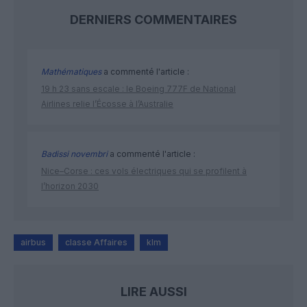
DERNIERS COMMENTAIRES
Mathématiques
a commenté l'article :
19 h 23 sans escale : le Boeing 777F de National
Airlines relie l’Écosse à l’Australie
Badissi novembri
a commenté l'article :
Nice–Corse : ces vols électriques qui se profilent à
l’horizon 2030
airbus
classe Affaires
klm
LIRE AUSSI