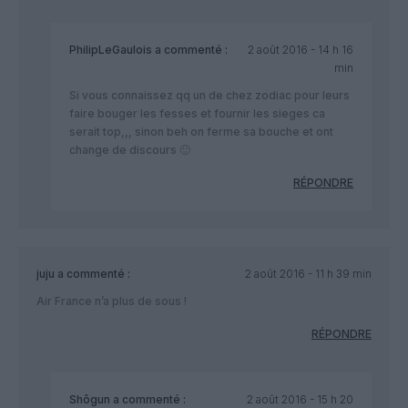
PhilipLeGaulois
a commenté :
2 août 2016 - 14 h 16
min
Si vous connaissez qq un de chez zodiac pour leurs
faire bouger les fesses et fournir les sieges ca
serait top,,, sinon beh on ferme sa bouche et ont
change de discours 🙂
RÉPONDRE
juju
a commenté :
2 août 2016 - 11 h 39 min
Air France n’a plus de sous !
RÉPONDRE
Shôgun
a commenté :
2 août 2016 - 15 h 20