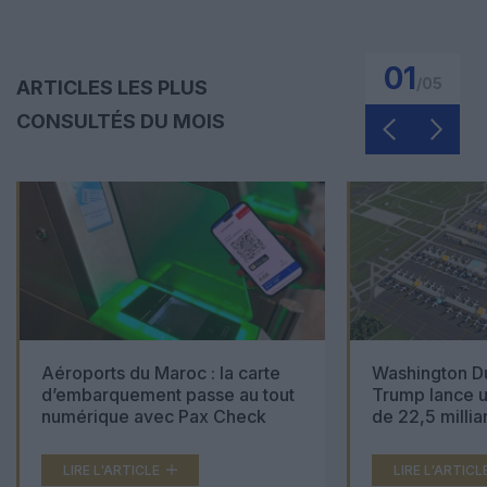
01
/
05
ARTICLES LES PLUS
CONSULTÉS DU MOIS
Aéroports du Maroc : la carte
Washington Du
d’embarquement passe au tout
Trump lance u
numérique avec Pax Check
de 22,5 millia
LIRE L'ARTICLE
LIRE L'ARTICL