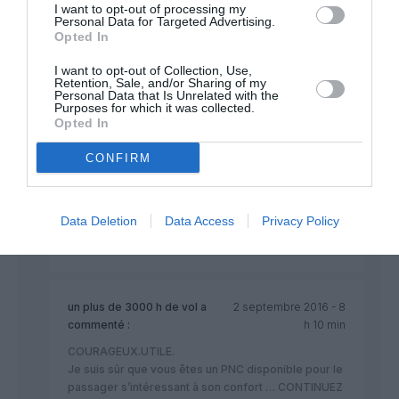
chaque vol), il est URGENT DE METTRE EN PLACE LE WIFI A
I want to opt-out of processing my
BORD….
Personal Data for Targeted Advertising.
Opted In
RÉPONDRE
I want to opt-out of Collection, Use,
Retention, Sale, and/or Sharing of my
Personal Data that Is Unrelated with the
Purposes for which it was collected.
Erik de Nice
a commenté :
2 septembre 2016 - 6
Opted In
h 47 min
CONFIRM
Là, je crois que tout est dit sur le sujet et bien dit de
la part de @RIC.
BRAVO ET MERCI POUR L’HONNÊTETÉ DE VOTRE
TÉMOIGNAGE..
Data Deletion
Data Access
Privacy Policy
RÉPONDRE
un plus de 3000 h de vol
a
2 septembre 2016 - 8
commenté :
h 10 min
COURAGEUX.UTILE.
Je suis sûr que vous êtes un PNC disponible pour le
passager s’intéressant à son confort … CONTINUEZ