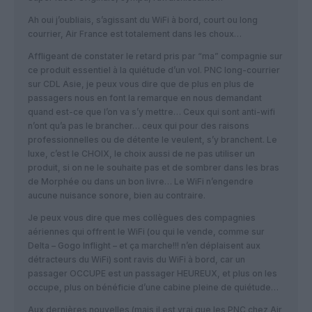
Ah oui j’oubliais, s’agissant du WiFi à bord, court ou long
courrier, Air France est totalement dans les choux…
Affligeant de constater le retard pris par “ma” compagnie sur
ce produit essentiel à la quiétude d’un vol. PNC long-courrier
sur CDL Asie, je peux vous dire que de plus en plus de
passagers nous en font la remarque en nous demandant
quand est-ce que l’on va s’y mettre… Ceux qui sont anti-wifi
n’ont qu’a pas le brancher… ceux qui pour des raisons
professionnelles ou de détente le veulent, s’y branchent. Le
luxe, c’est le CHOIX, le choix aussi de ne pas utiliser un
produit, si on ne le souhaite pas et de sombrer dans les bras
de Morphée ou dans un bon livre… Le WiFi n’engendre
aucune nuisance sonore, bien au contraire.
Je peux vous dire que mes collègues des compagnies
aériennes qui offrent le WiFi (ou qui le vende, comme sur
Delta – Gogo Inflight – et ça marche!!! n’en déplaisent aux
détracteurs du WiFi) sont ravis du WiFi à bord, car un
passager OCCUPE est un passager HEUREUX, et plus on les
occupe, plus on bénéficie d’une cabine pleine de quiétude…
Aux dernières nouvelles (mais il est vrai que les PNC chez Air