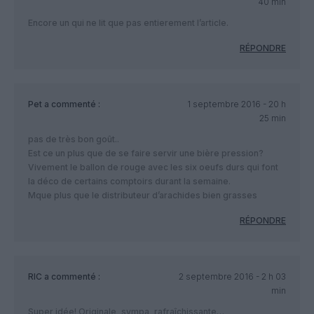
40 min
Encore un qui ne lit que pas entierement l’article.
RÉPONDRE
Pet
a commenté :
1 septembre 2016 - 20 h
25 min
pas de très bon goût..
Est ce un plus que de se faire servir une bière pression?
Vivement le ballon de rouge avec les six oeufs durs qui font
la déco de certains comptoirs durant la semaine.
Mque plus que le distributeur d’arachides bien grasses
RÉPONDRE
RIC
a commenté :
2 septembre 2016 - 2 h 03
min
Super idée! Originale, sympa, rafraîchissante…