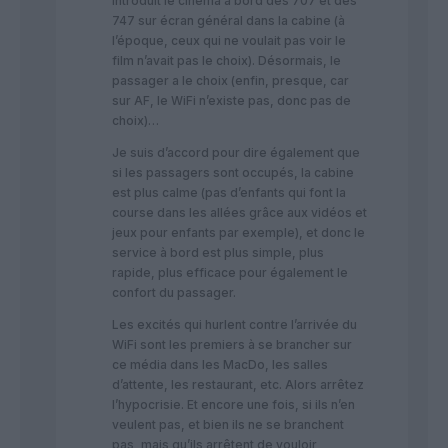
introduit le cinéma à bord des 707 et des
747 sur écran général dans la cabine (à
l’époque, ceux qui ne voulait pas voir le
film n’avait pas le choix). Désormais, le
passager a le choix (enfin, presque, car
sur AF, le WiFi n’existe pas, donc pas de
choix)…
Je suis d’accord pour dire également que
si les passagers sont occupés, la cabine
est plus calme (pas d’enfants qui font la
course dans les allées grâce aux vidéos et
jeux pour enfants par exemple), et donc le
service à bord est plus simple, plus
rapide, plus efficace pour également le
confort du passager.
Les excités qui hurlent contre l’arrivée du
WiFi sont les premiers à se brancher sur
ce média dans les MacDo, les salles
d’attente, les restaurant, etc. Alors arrêtez
l’hypocrisie. Et encore une fois, si ils n’en
veulent pas, et bien ils ne se branchent
pas, mais qu’ils arrêtent de vouloir