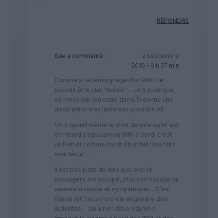
…
RÉPONDRE
Gav
a commenté :
2 septembre
2016 - 9 h 37 min
Comme si le témoignage d’un PNC ne
pouvait être que “biaisé”… Je trouve que
ce monsieur (ou cette dame?) donne une
description très juste des produits AF.
On a quand même le droit de dire qu’AF est
en retard s’agissant du WiFi à bord. C’est
un Fait! et comme disait Churchill “les faits
sont têtus”…
Il est très juste de dire que plus le
passagers est occupé, plus son voyage lui
semblera rapide et sympathique… C’est
l’ennui (et l’inconfort) qui engendre des
incivilités… On a rien dit lorsqu’on a