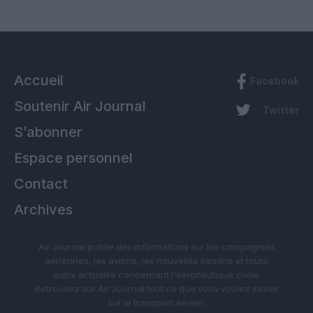
Accueil
Facebook
Soutenir Air Journal
Twitter
S’abonner
Espace personnel
Contact
Archives
Air Journal publie des informations sur les compagnies
aériennes, les avions, les nouvelles liaisons et toute
autre actualité concernant l’aéronautique civile.
Retrouvez sur Air Journal tout ce que vous voulez savoir
sur le transport aérien.