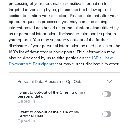
Le produit Premium Economy ne plait pas. Le siège coque est
processing of your personal or sensitive information for
trop rigide et n’offre pas suffisamment d’inclinaison. Je me
targeted advertising by us, please use the below opt-out
refuse à justifier la configuration des 777 “quick-change”
section to confirm your selection. Please note that after your
avec une cabine lors de la saison d’été offrant moins de
opt-out request is processed you may continue seeing
sièges business et donc une Premium Eco, coincée entre
interest-based ads based on personal information utilized by
deux cabine Economie. C’est la croix et la bannière pour
us or personal information disclosed to third parties prior to
gérer le service et expliquer aux passagers qu’ils sont
your opt-out. You may separately opt-out of the further
coincées entre deux cabines éco, et qu’ils n’ont pas de
disclosure of your personal information by third parties on the
toilettes “privatives” ou à défaut facilement accessibles. Ces
IAB’s list of downstream participants. This information may
pauvres passagers sont en permanence gênés par les
also be disclosed by us to third parties on the
IAB’s List of
passages non stop des passagers Eco placés avant eux,
Downstream Participants
that may further disclose it to other
vers l’arrière de la cabine (l’autre cabine Eco). A quoi ont
third parties.
pensé les concepteurs de ces appareils?
Enfin parmi les produits qui plaisent, et oui, il y en a, les
Personal Data Processing Opt Outs
plateaux repas en Eco que le passager peut acheter. Très
réussis, très savoureux, bon rapport qualité-prix. Pour les
I want to opt-out of the Sharing of my
personal data.
avoir goûté et de l’avis même des passagers, c’est meilleur
Opted In
que ce que l’on sert en Business… un comble….
Bref, si un cadre d’Air France qui a un tant soin peu d’influence
I want to opt-out of the Sale of my
Personal Data.
sur la mise en place des nouveaux produits à bord me lit (à
Opted In
défaut d’être lu dans tous les rapports qu’on rédige à la fin de