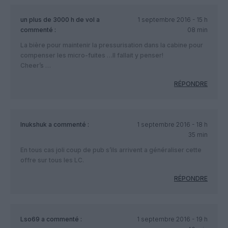
un plus de 3000 h de vol
a
1 septembre 2016 - 15 h
commenté :
08 min
La bière pour maintenir la pressurisation dans la cabine pour
compenser les micro-fuites …Il fallait y penser!
Cheer’s …
RÉPONDRE
Inukshuk
a commenté :
1 septembre 2016 - 18 h
35 min
En tous cas joli coup de pub s’ils arrivent a généraliser cette
offre sur tous les LC.
RÉPONDRE
Lso69
a commenté :
1 septembre 2016 - 19 h