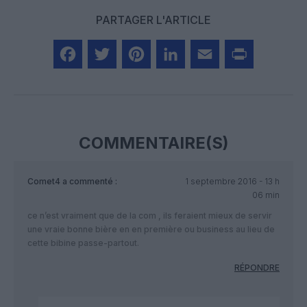
PARTAGER L'ARTICLE
Facebook
Twitter
Pinterest
LinkedIn
Email
Print
COMMENTAIRE(S)
Comet4
a commenté :
1 septembre 2016 - 13 h
06 min
ce n’est vraiment que de la com , ils feraient mieux de servir
une vraie bonne bière en en première ou business au lieu de
cette bibine passe-partout.
RÉPONDRE