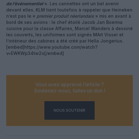
de l’évènementiel
». Les cannettes ont un bel avenir
devant elles. KLM tient toutefois à rappeler que Heineken
n’est pas le «
premier produit néerlandais
» mis en avant à
bord de ses avions : le chef étoilé Jacob Jan Boerma
cuisine pour la classe Affaires, Marcel Wanders à dessiné
les couverts, les uniformes sont signés MArt Visser et
l’intérieur des cabines a été créé par Hella Jongerius.
[embed]https://www.youtube.com/watch?
v=EWKWp34tw2o[/embed]
Vous avez apprécié l’article ?
Soutenez-nous, faites un don !
NOUS SOUTENIR