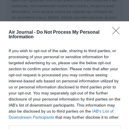
suivi. Les syndicats dont il est question ici sont coutumiers de
violences, non seulement contre des cadres, ce qui ne peut
être toléré, mais encore contre les salariés qui refusent de
se soumettre à leurs diktats. Diktats souvent imposés au nom
d’intérêts boutiquiers parfois peu avouables, sans rapport
avec les intérêts réels des salariés qu’on se garde bien de
Air Journal -
Do Not Process My Personal
consulter avant de prétendre parler en leur nom.
Information
RÉPONDRE
If you wish to opt-out of the sale, sharing to third parties, or
processing of your personal or sensitive information for
targeted advertising by us, please use the below opt-out
Mat
a commenté :
27 septembre 2016 - 21 h
section to confirm your selection. Please note that after your
03 min
opt-out request is processed you may continue seeing
interest-based ads based on personal information utilized by
Les salariés ne peuvent soutenir des actions violentes . Les
us or personal information disclosed to third parties prior to
syndicats jusqu’au boutistes n’ont pas leur place dans
your opt-out. You may separately opt-out of the further
l’entreprise ! Quand on voit la gestion du CEE c la CGT devrait
disclosure of your personal information by third parties on the
avoir honte et éviter de se mêler de la stratégie de
IAB’s list of downstream participants. This information may
l’entreprise.
also be disclosed by us to third parties on the
IAB’s List of
RÉPONDRE
Downstream Participants
that may further disclose it to other
third parties.