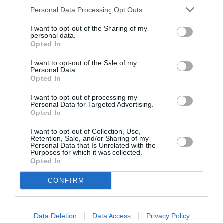
Personal Data Processing Opt Outs
LAISSER UN COMMENTAIRE
I want to opt-out of the Sharing of my
personal data.
Opted In
FAIRE UN DON
I want to opt-out of the Sale of my
Personal Data.
Opted In
Appel aux lecteurs !
I want to opt-out of processing my
Soutenez Air Journal participez
à son
Personal Data for Targeted Advertising.
développement !
Opted In
I want to opt-out of Collection, Use,
Retention, Sale, and/or Sharing of my
Personal Data that Is Unrelated with the
NOUS SOUTENIR
Purposes for which it was collected.
Opted In
CONFIRM
Data Deletion
Data Access
Privacy Policy