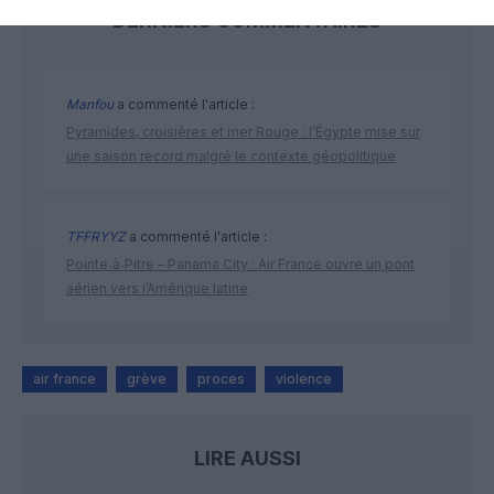
DERNIERS COMMENTAIRES
Manfou
a commenté l'article :
Pyramides, croisières et mer Rouge : l’Égypte mise sur
une saison record malgré le contexte géopolitique
TFFRYYZ
a commenté l'article :
Pointe‑à‑Pitre – Panama City : Air France ouvre un pont
aérien vers l’Amérique latine
air france
grève
proces
violence
LIRE AUSSI