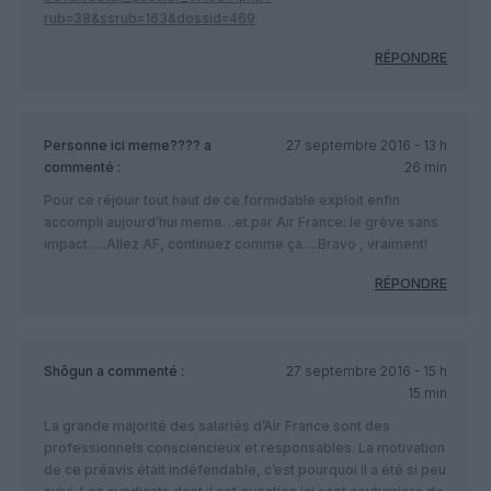
rub=38&ssrub=163&dossid=469
RÉPONDRE
Personne ici meme????
a
27 septembre 2016 - 13 h
commenté :
26 min
Pour ce réjouir tout haut de ce formidable exploit enfin
accompli aujourd’hui meme…et par Air France: le grève sans
impact…..Allez AF, continuez comme ça….Bravo , vraiment!
RÉPONDRE
Shôgun
a commenté :
27 septembre 2016 - 15 h
15 min
La grande majorité des salariés d’Air France sont des
professionnels consciencieux et responsables. La motivation
de ce préavis était indéfendable, c’est pourquoi il a été si peu