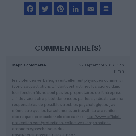
Facebook
Twitter
Pinterest
LinkedIn
Email
Print
COMMENTAIRE(S)
steph
a commenté :
27 septembre 2016 - 12 h
11 min
les violences verbales, éventuellement physiques comme ici
(voire séquestrations …) dont sont victimes les cadres dans
leur fonction (ils ne sont pas les propriétaires de l’entreprise
… ) devraient être plutôt dénoncées par les syndicats comme
responsables de possibles troubles psychologiques , au
même titre que les harcèlements au travail : La prévention
des risques professionnels des cadres :
http://www.officiel-
prevention.com/protections-collectives-organisation-
ergonomie/psychologie-du-
travail/detail_dossier_CHSCT.php?