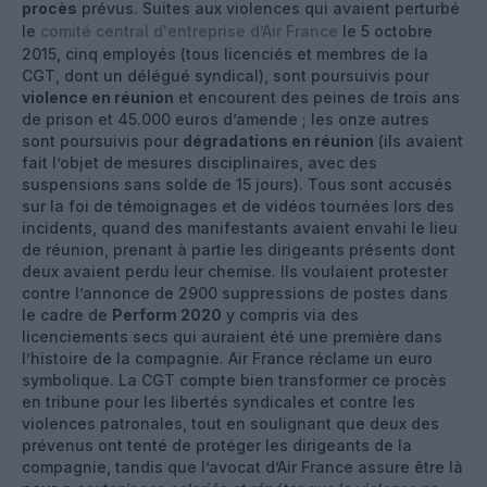
procès
prévus. Suites aux violences qui avaient perturbé
le
comité central d'entreprise d’Air France
le 5 octobre
2015, cinq employés (tous licenciés et membres de la
CGT, dont un délégué syndical), sont poursuivis pour
violence en réunion
et encourent des peines de trois ans
de prison et 45.000 euros d’amende ; les onze autres
sont poursuivis pour
dégradations en réunion
(ils avaient
fait l’objet de mesures disciplinaires, avec des
suspensions sans solde de 15 jours). Tous sont accusés
sur la foi de témoignages et de vidéos tournées lors des
incidents, quand des manifestants avaient envahi le lieu
de réunion, prenant à partie les dirigeants présents dont
deux avaient perdu leur chemise. Ils voulaient protester
contre l’annonce de 2900 suppressions de postes dans
le cadre de
Perform 2020
y compris via des
licenciements secs qui auraient été une première dans
l’histoire de la compagnie. Air France réclame un euro
symbolique. La CGT compte bien transformer ce procès
en tribune pour les libertés syndicales et contre les
violences patronales, tout en soulignant que deux des
prévenus ont tenté de protéger les dirigeants de la
compagnie, tandis que l’avocat d’Air France assure être là