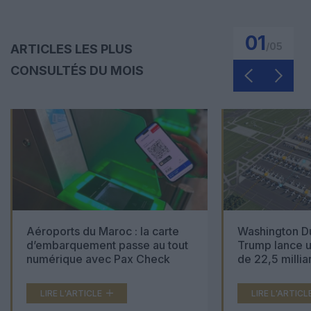
01
/
05
ARTICLES LES PLUS
CONSULTÉS DU MOIS
Aéroports du Maroc : la carte
Washington Du
d’embarquement passe au tout
Trump lance u
numérique avec Pax Check
de 22,5 millia
LIRE L'ARTICLE
LIRE L'ARTICL