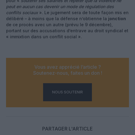
pour «
soutenir ses salariés et répéter que la violence ne
peut en aucun cas devenir un mode de régulation des
conflits sociaux
». Le jugement sera de toute façon mis en
délibéré – à moins que la défense n’obtienne la
jonction
de ce procès avec un autre (prévu le 9 décembre),
portant sur des accusations d’entrave au droit syndical et
« immixtion dans un conflit social ».
Vous avez apprécié l’article ?
Soutenez-nous, faites un don !
NOUS SOUTENIR
PARTAGER L'ARTICLE