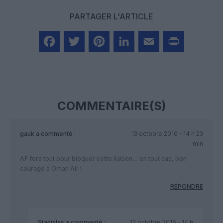
PARTAGER L'ARTICLE
Facebook
Twitter
Pinterest
LinkedIn
Email
Print
COMMENTAIRE(S)
gauk
a commenté :
13 octobre 2016 - 14 h 23
min
AF fera tout pour bloquer cette liaison… en tout cas, bon
courage à Oman Air !
RÉPONDRE
Stanislas
a commenté :
13 octobre 2016 - 14 h