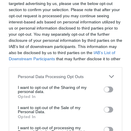
targeted advertising by us, please use the below opt-out
section to confirm your selection. Please note that after your
opt-out request is processed you may continue seeing
interest-based ads based on personal information utilized by
Doudou
a commenté :
13 octobre 2016 - 15 h 31
us or personal information disclosed to third parties prior to
min
your opt-out. You may separately opt-out of the further
disclosure of your personal information by third parties on the
Une compagnie souvent dans l’ombre de ses grandes sœurs
IAB’s list of downstream participants. This information may
du Golfe, qui croit tranquillement. A noter toutefois que leur
also be disclosed by us to third parties on the
IAB’s List of
stratégie de développement est différente de celle
Downstream Participants
that may further disclose it to other
d’emirates, Qatar, Ethiad… Ils se basent sur un modèle proche
third parties.
de celui européen , cad en offrant des services plus centrés
autour de la classe Eco, et non pas Business et First (comme
Personal Data Processing Opt Outs
ce fut le cas pour les 3 autres compagnies qui ont bâti en
partie leur réputation pour leur qualité en Business et First.
I want to opt-out of the Sharing of my
Cependant ce modèle commence à changer, car la First
personal data.
peine à être remplie hors des lignes principales: je me
Opted In
souviens d’un Sydney/Christchurch où j’étais seul sur un 777
d’emirates en First…). De plus, Oman Air ne se place pas
I want to opt-out of the Sale of my
Personal Data.
comme une compagnie visant à transporter des passagers
Opted In
d’un point A à un point C en passant par un point B (pour
Emirates c’est Dubaï, Doha pour Qatar…) en proposant des
I want to opt-out of processing my
des tarifs attractifs, mais plutôt à attirer des passagers