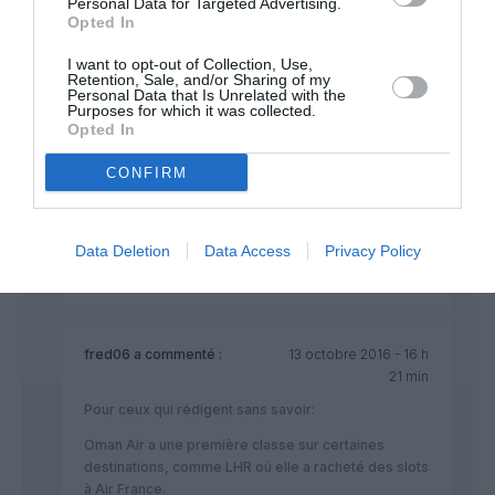
Personal Data for Targeted Advertising.
directement vers le Sultanat d’Oman.
Opted In
RÉPONDRE
I want to opt-out of Collection, Use,
Retention, Sale, and/or Sharing of my
Personal Data that Is Unrelated with the
Purposes for which it was collected.
Opted In
Sphinctair Ways
a commenté :
13 octobre 2016 - 15 h
47 min
CONFIRM
Exact son rôle premier est de développer le
tourisme du Sultanat
Le reste, c’est pour remplir
Data Deletion
Data Access
Privacy Policy
RÉPONDRE
fred06
a commenté :
13 octobre 2016 - 16 h
21 min
Pour ceux qui rédigent sans savoir:
Oman Air a une première classe sur certaines
destinations, comme LHR où elle a racheté des slots
à Air France.