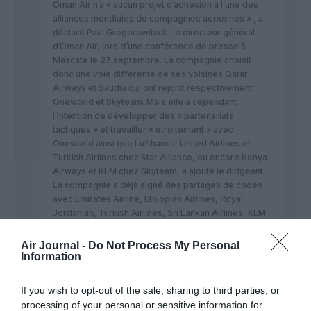
Oman Air n’a « aucun projet d’adhésion à l’une des
alliances mondiales de compagnies aériennes » , a
déclaré Paul Gregorowitsch, le directeur général
d’Oman Air, lors d’une conférence de presse à
Mascate le 27 septembre. La compagnie choisit
donc une voie différente de ses voisines Qatar
Airways et Saudia qui ont rejoint respectivement
Oneworld et Skyteam. Mais elle a cependant
l’intention de développer des « partenariats
tactiques » et travailler « étroitement » avec
Oneworld ainsi que Lufthansa, United Airlines et
Turkish Airlines chez Star Alliance, ou encore Kenya
Airways et KLM chez Skyteam, a ajouté le dirigeant.
La compagnie a déjà signé des partages de codes
avec Emirates Airline, Ethiopian Airlines, Royal
Jordanian, Turkish Airlines, Sri Lankan Airlines, KLM
Royal Dutch Airlines, Garuda Indonesia, Saudia et
Thai Airways.
Air Journal -
Do Not Process My Personal
Source : airinfo.org le 09.10.2016
Information
Mais bon, OMAN pourrait très bien revoir leur
position dans quelques temps !
If you wish to opt-out of the sale, sharing to third parties, or
processing of your personal or sensitive information for
RÉPONDRE