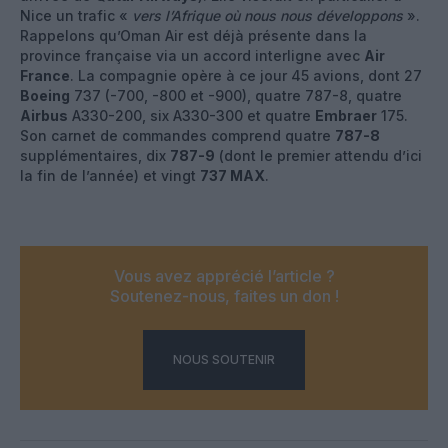
Nice un trafic «
vers l’Afrique où nous nous développons
».
Rappelons qu’Oman Air est déjà présente dans la
province française via un accord interligne avec
Air
France
. La compagnie opère à ce jour 45 avions, dont 27
Boeing
737 (-700, -800 et -900), quatre 787-8, quatre
Airbus
A330-200, six A330-300 et quatre
Embraer
175.
Son carnet de commandes comprend quatre
787-8
supplémentaires, dix
787-9
(dont le premier attendu d’ici
la fin de l’année) et vingt
737 MAX
.
Vous avez apprécié l’article ?
Soutenez-nous, faites un don !
NOUS SOUTENIR