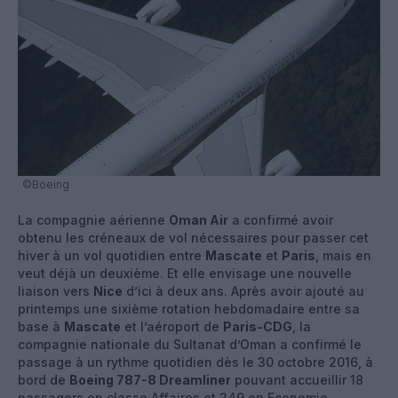
©Boeing
La compagnie aérienne
Oman Air
a confirmé avoir
obtenu les créneaux de vol nécessaires pour passer cet
hiver à un vol quotidien entre
Mascate
et
Paris
, mais en
veut déjà un deuxième. Et elle envisage une nouvelle
liaison vers
Nice
d’ici à deux ans. Après avoir ajouté au
printemps une sixième rotation hebdomadaire entre sa
base à
Mascate
et l’aéroport de
Paris-CDG
, la
compagnie nationale du Sultanat d’Oman a confirmé le
passage à un rythme quotidien dès le 30 octobre 2016, à
bord de
Boeing 787-8 Dreamliner
pouvant accueillir 18
passagers en classe Affaires et 249 en Economie.