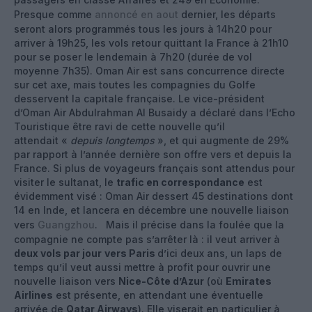
Presque comme
annoncé en aout
dernier, les départs
seront alors programmés tous les jours à 14h20 pour
arriver à 19h25, les vols retour quittant la France à 21h10
pour se poser le lendemain à 7h20 (durée de vol
moyenne 7h35). Oman Air est sans concurrence directe
sur cet axe, mais toutes les compagnies du Golfe
desservent la capitale française. Le vice-président
d’Oman Air Abdulrahman Al Busaidy a déclaré dans l’Echo
Touristique être ravi de cette nouvelle qu’il
attendait «
depuis longtemps
», et qui augmente de 29%
par rapport à l’année dernière son offre vers et depuis la
France. Si plus de voyageurs français sont attendus pour
visiter le sultanat, le
trafic en correspondance
est
évidemment visé : Oman Air dessert 45 destinations dont
14 en Inde, et lancera en décembre une nouvelle liaison
vers
Guangzhou
. ‎ Mais il précise dans la foulée que la
compagnie ne compte pas s’arrêter là : il veut arriver à
deux vols par jour
vers Paris
d’ici deux ans, un laps de
temps qu’il veut aussi mettre à profit pour ouvrir une
nouvelle liaison vers
Nice-Côte d’Azur
(où
Emirates
Airlines
est présente, en attendant une éventuelle
arrivée de
Qatar Airways
). Elle viserait en particulier à