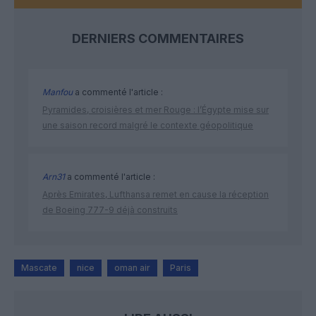
DERNIERS COMMENTAIRES
Manfou
a commenté l'article :
Pyramides, croisières et mer Rouge : l’Égypte mise sur
une saison record malgré le contexte géopolitique
Arn31
a commenté l'article :
Après Emirates, Lufthansa remet en cause la réception
de Boeing 777-9 déjà construits
Mascate
nice
oman air
Paris