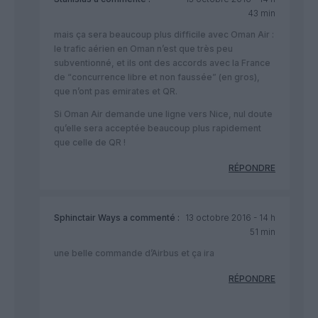
43 min
mais ça sera beaucoup plus difficile avec Oman Air :
le trafic aérien en Oman n’est que très peu
subventionné, et ils ont des accords avec la France
de “concurrence libre et non faussée” (en gros),
que n’ont pas emirates et QR.
Si Oman Air demande une ligne vers Nice, nul doute
qu’elle sera acceptée beaucoup plus rapidement
que celle de QR !
RÉPONDRE
Sphinctair Ways
a commenté :
13 octobre 2016 - 14 h
51 min
une belle commande d’Airbus et ça ira
RÉPONDRE