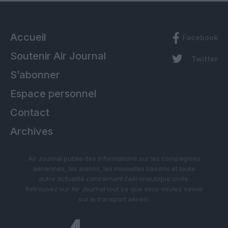
Accueil
Facebook
Soutenir Air Journal
Twitter
S’abonner
Espace personnel
Contact
Archives
Air Journal publie des informations sur les compagnies
aériennes, les avions, les nouvelles liaisons et toute
autre actualité concernant l’aéronautique civile.
Retrouvez sur Air Journal tout ce que vous voulez savoir
sur le transport aérien.