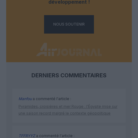
développement !
NOUS SOUTENIR
DERNIERS COMMENTAIRES
Manfou
a commenté l'article :
Pyramides, croisières et mer Rouge : l’Égypte mise sur
une saison record malgré le contexte géopolitique
TFFRYYZ
a commenté l'article :