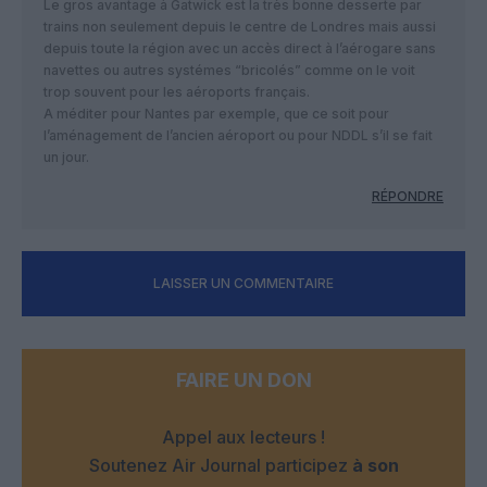
Le gros avantage à Gatwick est la très bonne desserte par
trains non seulement depuis le centre de Londres mais aussi
depuis toute la région avec un accès direct à l’aérogare sans
navettes ou autres systémes “bricolés” comme on le voit
trop souvent pour les aéroports français.
A méditer pour Nantes par exemple, que ce soit pour
l’aménagement de l’ancien aéroport ou pour NDDL s’il se fait
un jour.
RÉPONDRE
LAISSER UN COMMENTAIRE
FAIRE UN DON
Appel aux lecteurs !
Soutenez Air Journal participez
à son