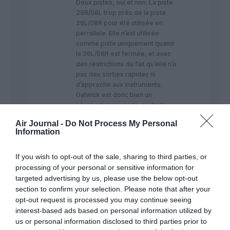
Deux pistes, oui et non. La piste
26R/08L trop près de la piste
26L/08R pour été utilisée en
perrallele. Elle n’est utilisée
comme piste uniquement quand
la 26L/08R est fermée, et avec
des restrictions du fait qu’elle n’a
pas des sorties rapides ni
d’approche aux instruments.
Gatwick est donc bien un
aéroport mono piste qui traite
une quarantaine de millions de
Air Journal -
Do Not Process My Personal
passagers tous les ans.
Information
RÉPONDRE
If you wish to opt-out of the sale, sharing to third parties, or
processing of your personal or sensitive information for
targeted advertising by us, please use the below opt-out
section to confirm your selection. Please note that after your
opt-out request is processed you may continue seeing
Pet
a commenté :
29 décembre 2016 - 9
interest-based ads based on personal information utilized by
h 34 min
us or personal information disclosed to third parties prior to
C’est plutôt un charter en 380 rempli à ras bord avec