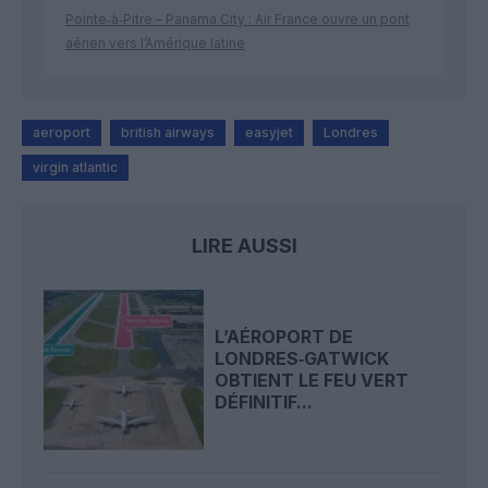
Pointe‑à‑Pitre – Panama City : Air France ouvre un pont
aérien vers l’Amérique latine
aeroport
british airways
easyjet
Londres
virgin atlantic
LIRE AUSSI
L’AÉROPORT DE
LONDRES‑GATWICK
OBTIENT LE FEU VERT
DÉFINITIF...