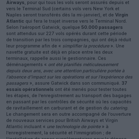
Airways
, pour qui tous les vols seront assurés depuis et
vers le Terminal Sud (certains vols vers New York et
Naples seront transférés dès la mi-janvier), et de
Virgin
Atlantic
qui fera le trajet inverse vers le Terminal Nord.
Selon l’aéroport Gatwick, quelque
50.000 passagers
sont attendus sur 227 vols opérés durant cette période
de transition par les trois compagnies, qui ont déjà réduit
leur programme afin de «
simplifier la procédure
». Une
navette gratuite est déjà en place entre les deux
terminaux, rappelle aussi le gestionnaire. Ces
déménagements «
ont été planifiés méticuleusement
depuis deux ans, avec une attention particulière portée à
l’absence d’impact sur les opérations et sur l’expérience des
passagers
», assure Gatwick dans son communiqué.
37
essais opérationnels
ont été menés pour tester toutes
les étapes, de l’enregistrement au transport des bagages
en passant par les contrôles de sécurité où les capacités
de ravitaillement en carburant et de gestion du
catering
.
Le changement sera en outre accompagné de l’ouverture
de nouveaux services pour British Airways et Virgin
Atlantic incluant «
une technologie de pointe
» à
l’enregistrement, la sécurité et l’immigration ; de
l’installation de zones supplémentaires pour la dépose-