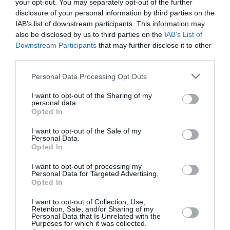
your opt-out. You may separately opt-out of the further
les politiques qu’il faudrait emmener voir Gatwick.
disclosure of your personal information by third parties on the
IAB’s list of downstream participants. This information may
RÉPONDRE
also be disclosed by us to third parties on the
IAB’s List of
Downstream Participants
that may further disclose it to other
third parties.
Personal Data Processing Opt Outs
roupettes de lapins
a commenté :
29 décembre 2016 - 9 h
05 min
I want to opt-out of the Sharing of my
Filoustyle : je rejoints votre analyse en précisant qu’il y a
personal data.
Opted In
toujours une excuse à l’incompétence…
RÉPONDRE
I want to opt-out of the Sale of my
Personal Data.
Opted In
I want to opt-out of processing my
ARNAUD
a commenté :
29 décembre 2016 - 9
Personal Data for Targeted Advertising.
h 17 min
Opted In
Parce que d’après quelques esprits un peu simplets
I want to opt-out of Collection, Use,
tout le monde serait incompétent dans notre pays et
Retention, Sale, and/or Sharing of my
curieusement tout le monde serait compétent au
Personal Data that Is Unrelated with the
Purposes for which it was collected.
delà de la Manche. Désolé de vous contredire mais