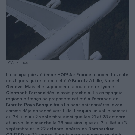
@Air France
La compagnie aérienne
HOP! Air France
a ouvert la vente
des lignes qui relieront cet été
Biarritz
à
Lille
,
Nice
et
Genève
. Mais elle supprimera la route entre
Lyon
et
Clermont-Ferrand
dès le mois prochain. La compagnie
régionale française proposera cet été à l’aéroport de
Biarritz-Pays Basque
trois liaisons saisonnières, avec
comme déjà annoncé vers
Lille-Lesquin
un vol le samedi
du 24 juin au 2 septembre ainsi que les 21 et 28 octobre,
et un vol le dimanche le 28 mai ainsi que du 2 juillet au 3
septembre et le 22 octobre, opérés en
Bombardier
CRJ700
de 72 sièges. Biarritz sera également reliée à