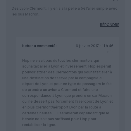
Des Lyon-Clermont, il y en a à la pelle à 5€ l’aller simple avec
les bus Macron…
RÉPONDRE
beber
a commenté :
6 janvier 2017 - 11 h 46
min
Hop ne visait pas du tout les clermontois qui
souhaitait aller à Lyon et inversement. Hop espérait
pouvoir attirer des Clermontois qui souhaitait aller à
une destination desservie par la compagnie au
départ de Lyon et pour ce type de passagers le fait
de prendre un avion à Clermont et faire une
correspondance à Lyon que prendre un car Macron
qui ne dessert pas forcément l’aaéroport de Lyon et
en plus Clermont/aéroport Lyon par la route à
certaines heures … Il semblerait cependant que le
besoin ne soit pas suffisant pour Hop pour
rentabiliser la ligne.