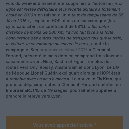
vols du weekend avaient été supprimés à l’automne), «
la
ligne est restée
déficitaire
et la recette unitaire a fortement
chuté en 2016
» en raison d’un «
taux de remplissage de
55
%
en 2016
», explique HOP! dans un communiqué (les
syndicats citent un coefficient de 68%). «
Sur cette
distance de moins de 200 km, l'avion fait face à la forte
concurrence des autres modes de transport tels que le train,
la voiture, le covoiturage ou encore le car
», ajoute la
compagnie. Son
programme estival 2017
à Clermont-
Ferrand, présenté le mois dernier, comprend trois liaisons
saisonnières vers Nice, Bastia et Figari, en plus des
routes vers Orly, Roissy, Amsterdam et donc Lyon. Le DG
de l’époque Lionel Guérin expliquait alors que HOP! était
«
rentable avec un an d’avance
». La nouvelle
Fly Kiss
, qui
propose déjà cinq routes à Clermont-Ferrand opérées en
Embraer ERJ145
de 49 sièges, pourrait être appelée à
prendre la relève vers Lyon.
Vous avez apprécié l’article ?