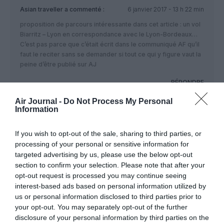
Asian traveller
a commenté :
6 janvier 2017 - 13 h 22 min
proposition de parcours intéressante dans cet article : un vol
Biarritz – Lyon en correspondance avec le Lyon-Bordeaux…
C’est pas parce que c’était écrit dans le communiqué AF qu’il
faut le reciter sans se demander si tout ce qui y figure vaut la
peine d’être publié sur AJ
RÉPONDRE
Air Journal -
Do Not Process My Personal
Information
Gastion.CH
a commenté :
7 janvier 2017 - 0 h 03
min
If you wish to opt-out of the sale, sharing to third parties, or
C’est à l’image de la SNCF qui fait passer par Paris
processing of your personal or sensitive information for
un certain nombre de trains vers l’aéroport de Lyon
targeted advertising by us, please use the below opt-out
(depuis la Méditerranée par ex.), tout ça parce que
section to confirm your selection. Please note that after your
la liaison gare – aéroport est desservie par la
opt-out request is processed you may continue seeing
concurrence.
interest-based ads based on personal information utilized by
us or personal information disclosed to third parties prior to
RÉPONDRE
your opt-out. You may separately opt-out of the further
disclosure of your personal information by third parties on the