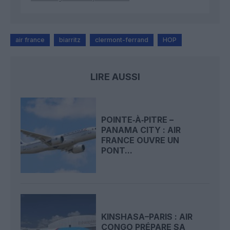
air france
biarritz
clermont-ferrand
HOP
LIRE AUSSI
POINTE‑À‑PITRE –
PANAMA CITY : AIR
FRANCE OUVRE UN
PONT...
KINSHASA–PARIS : AIR
CONGO PRÉPARE SA