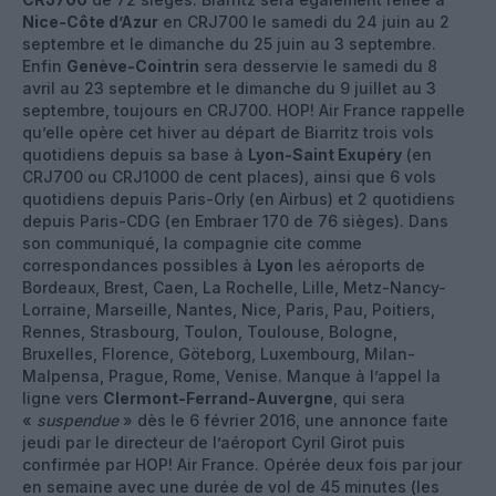
Nice-Côte d’Azur
en CRJ700 le samedi du 24 juin au 2
septembre et le dimanche du 25 juin au 3 septembre.
Enfin
Genève-Cointrin
sera desservie le samedi du 8
avril au 23 septembre et le dimanche du 9 juillet au 3
septembre, toujours en CRJ700. HOP! Air France rappelle
qu’elle opère cet hiver au départ de Biarritz trois vols
quotidiens depuis sa base à
Lyon-Saint Exupéry
(en
CRJ700 ou CRJ1000 de cent places), ainsi que 6 vols
quotidiens depuis Paris-Orly (en Airbus) et 2 quotidiens
depuis Paris-CDG (en Embraer 170 de 76 sièges). Dans
son communiqué, la compagnie cite comme
correspondances possibles à
Lyon
les aéroports de
Bordeaux, Brest, Caen, La Rochelle, Lille, Metz-Nancy-
Lorraine, Marseille, Nantes, Nice, Paris, Pau, Poitiers,
Rennes, Strasbourg, Toulon, Toulouse, Bologne,
Bruxelles, Florence, Göteborg, Luxembourg, Milan-
Malpensa, Prague, Rome, Venise. Manque à l’appel la
ligne vers
Clermont-Ferrand-Auvergne
, qui sera
«
suspendue
» dès le 6 février 2016, une annonce faite
jeudi par le directeur de l’aéroport Cyril Girot puis
confirmée par HOP! Air France. Opérée deux fois par jour
en semaine avec une durée de vol de 45 minutes (les