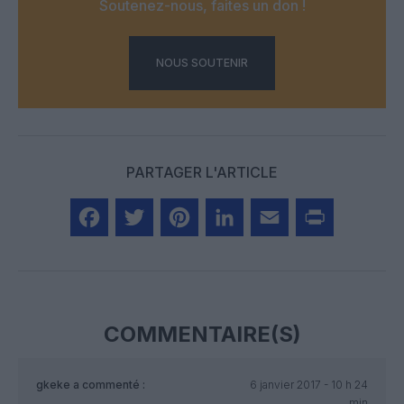
Soutenez-nous, faites un don !
NOUS SOUTENIR
PARTAGER L'ARTICLE
Facebook
Twitter
Pinterest
LinkedIn
Email
Print
COMMENTAIRE(S)
gkeke
a commenté :
6 janvier 2017 - 10 h 24
min