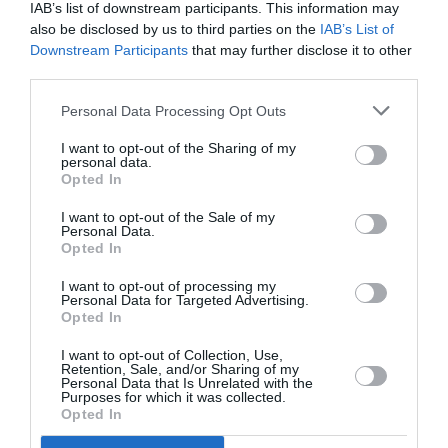
IAB’s list of downstream participants. This information may
also be disclosed by us to third parties on the
IAB’s List of
Downstream Participants
that may further disclose it to other
Meline eric
a commenté :
6 janvier 2017 - 13 h 52 min
third parties.
et que devient y’aura t’il la création de nouvelles lignes
Aériennes depuis l’aéroport Tlp et ceux a l’année EXEMPLE
Personal Data Processing Opt Outs
RÉPONDRE
I want to opt-out of the Sharing of my
personal data.
Opted In
beber
a commenté :
6 janvier 2017 - 16 h 23
I want to opt-out of the Sale of my
Personal Data.
min
Opted In
Je voudrais bien répondre à votre question mais
pourriez vous la reformuler svp ?
I want to opt-out of processing my
Personal Data for Targeted Advertising.
Opted In
RÉPONDRE
I want to opt-out of Collection, Use,
Retention, Sale, and/or Sharing of my
Personal Data that Is Unrelated with the
Purposes for which it was collected.
Opted In
berne
a commenté :
7 janvier 2017 - 9 h 40 min