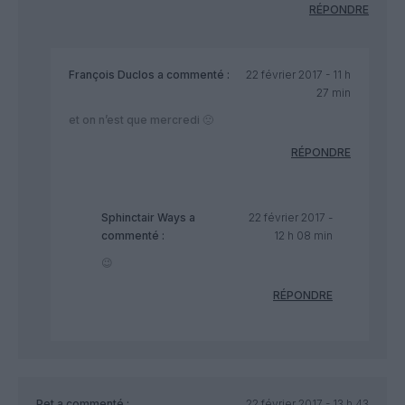
RÉPONDRE
François Duclos
a commenté :
22 février 2017 - 11 h
27 min
et on n’est que mercredi 🙁
RÉPONDRE
Sphinctair Ways
a
22 février 2017 -
commenté :
12 h 08 min
😉
RÉPONDRE
Pet
a commenté :
22 février 2017 - 13 h 43