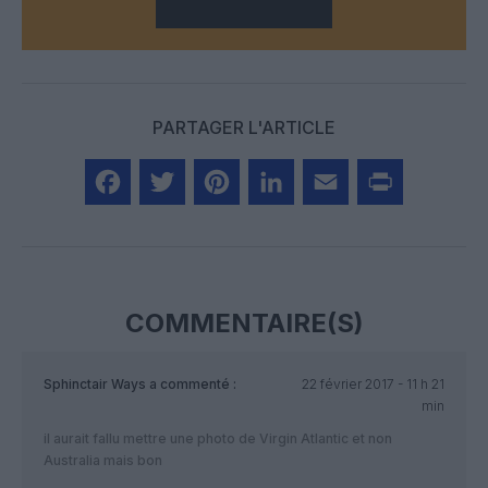
PARTAGER L'ARTICLE
Facebook
Twitter
Pinterest
LinkedIn
Email
Print
COMMENTAIRE(S)
Sphinctair Ways
a commenté :
22 février 2017 - 11 h 21
min
il aurait fallu mettre une photo de Virgin Atlantic et non
Australia mais bon