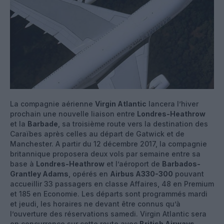
La compagnie aérienne
Virgin Atlantic
lancera l’hiver
prochain une nouvelle liaison entre
Londres-Heathrow
et la
Barbade
, sa troisième route vers la destination des
Caraïbes après celles au départ de Gatwick et de
Manchester. A partir du 12 décembre 2017, la compagnie
britannique proposera deux vols par semaine entre sa
base à
Londres-Heathrow
et l’aéroport de
Barbados-
Grantley Adams
, opérés en
Airbus A330-300
pouvant
accueillir 33 passagers en classe Affaires, 48 en Premium
et 185 en Economie. Les départs sont programmés mardi
et jeudi, les horaires ne devant être connus qu’à
l’ouverture des réservations samedi. Virgin Atlantic sera
en concurrence sur cette route avec
British Airways
,