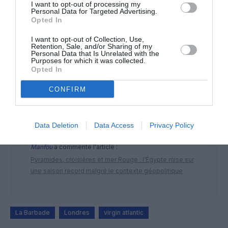
I want to opt-out of processing my
Personal Data for Targeted Advertising.
Opted In
I want to opt-out of Collection, Use,
DERNIERS COMMENTAIRES
Retention, Sale, and/or Sharing of my
Personal Data that Is Unrelated with the
Purposes for which it was collected.
Opted In
atplhkt
a commenté l'article :
CONFIRM
Contrôles aux frontières entre l’Espagne et l’Italie : des
arrivées plus longues, des correspondances à risque
Data Deletion
Data Access
Privacy Policy
Manfou
a commenté l'article :
Pyramides, croisières et mer Rouge : l’Égypte mise sur
une saison record malgré le contexte géopolitique
La Barbade
Londres
virgin atlantic