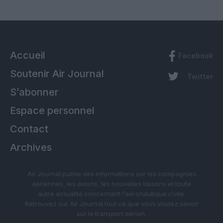
Accueil
Facebook
Soutenir Air Journal
Twitter
S’abonner
Espace personnel
Contact
Archives
Air Journal publie des informations sur les compagnies
aériennes, les avions, les nouvelles liaisons et toute
autre actualité concernant l’aéronautique civile.
Retrouvez sur Air Journal tout ce que vous voulez savoir
sur le transport aérien.