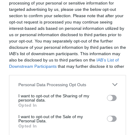
processing of your personal or sensitive information for
RÉPONDRE
targeted advertising by us, please use the below opt-out
section to confirm your selection. Please note that after your
opt-out request is processed you may continue seeing
interest-based ads based on personal information utilized by
LAISSER UN COMMENTAIRE
us or personal information disclosed to third parties prior to
your opt-out. You may separately opt-out of the further
disclosure of your personal information by third parties on the
IAB’s list of downstream participants. This information may
FAIRE UN DON
also be disclosed by us to third parties on the
IAB’s List of
Downstream Participants
that may further disclose it to other
third parties.
Appel aux lecteurs !
Soutenez Air Journal participez
à son
Personal Data Processing Opt Outs
développement !
I want to opt-out of the Sharing of my
personal data.
Opted In
NOUS SOUTENIR
I want to opt-out of the Sale of my
Personal Data.
Opted In