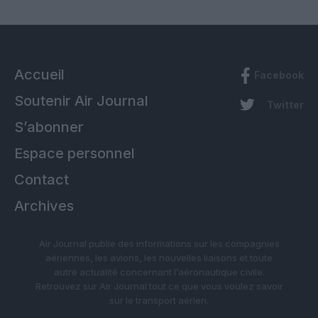
Accueil
Facebook
Soutenir Air Journal
Twitter
S’abonner
Espace personnel
Contact
Archives
Air Journal publie des informations sur les compagnies
aériennes, les avions, les nouvelles liaisons et toute
autre actualité concernant l’aéronautique civile.
Retrouvez sur Air Journal tout ce que vous voulez savoir
sur le transport aérien.