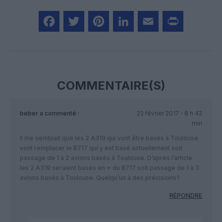
Facebook
Twitter
Pinterest
LinkedIn
Email
Print
COMMENTAIRE(S)
beber
a commenté :
23 février 2017 - 8 h 43
min
Il me semblait que les 2 A319 qui vont être basés à Toulouse
vont remplacer le B717 qui y est basé actuellement soit
passage de 1 à 2 avions basés à Toulouse. D’après l’article
les 2 A319 seraient basés en + du B717 soit passage de 1 à 3
avions basés à Toulouse. Quelqu’un à des précisions?
RÉPONDRE