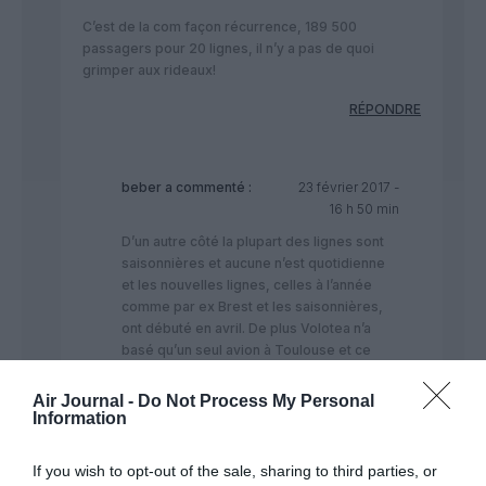
C’est de la com façon récurrence, 189 500
passagers pour 20 lignes, il n’y a pas de quoi
grimper aux rideaux!
RÉPONDRE
beber
a commenté :
23 février 2017 -
16 h 50 min
D’un autre côté la plupart des lignes sont
saisonnières et aucune n’est quotidienne
et les nouvelles lignes, celles à l’année
comme par ex Brest et les saisonnières,
ont débuté en avril. De plus Volotea n’a
basé qu’un seul avion à Toulouse et ce
depuis simplement début avril. Donc pas
de quoi grimper au rideau mais pas
Air Journal -
Do Not Process My Personal
mauvais non plus. De toute façon si
Information
Volotea ne trouvait pas son compte à
Toulouse elle n’y baserait pas un 2ème
If you wish to opt-out of the sale, sharing to third parties, or
avion en 2017 et n’hésiterait pas à fermer