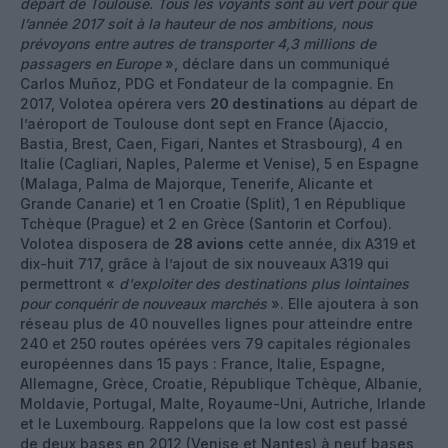
départ de Toulouse. Tous les voyants sont au vert pour que
l’année 2017 soit à la hauteur de nos ambitions, nous
prévoyons entre autres de transporter 4,3 millions de
passagers en Europe
», déclare dans un communiqué
Carlos Muñoz, PDG et Fondateur de la compagnie. En
2017, Volotea opérera vers
20 destinations
au départ de
l’aéroport de Toulouse dont sept en France (Ajaccio,
Bastia, Brest, Caen, Figari, Nantes et Strasbourg), 4 en
Italie (Cagliari, Naples, Palerme et Venise), 5 en Espagne
(Malaga, Palma de Majorque, Tenerife, Alicante et
Grande Canarie) et 1 en Croatie (Split), 1 en République
Tchèque (Prague) et 2 en Grèce (Santorin et Corfou).
Volotea disposera de
28 avions
cette année, dix A319 et
dix-huit 717, grâce à l’ajout de six nouveaux A319 qui
permettront «
d'exploiter des destinations plus lointaines
pour conquérir de nouveaux marchés
». Elle ajoutera à son
réseau plus de 40 nouvelles lignes pour atteindre entre
240 et 250 routes opérées vers 79 capitales régionales
européennes dans 15 pays : France, Italie, Espagne,
Allemagne, Grèce, Croatie, République Tchèque, Albanie,
Moldavie, Portugal, Malte, Royaume-Uni, Autriche, Irlande
et le Luxembourg. Rappelons que la low cost est passé
de deux bases en 2012 (Venise et Nantes) à neuf bases