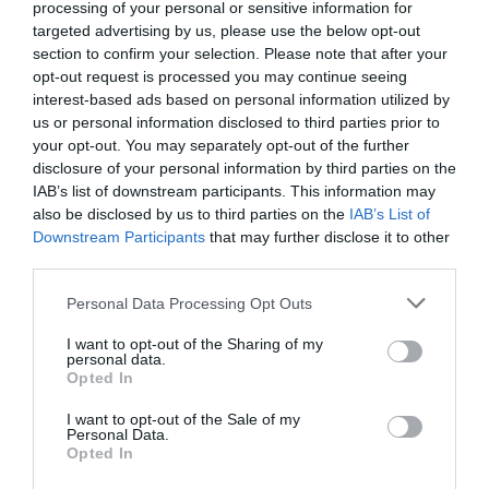
processing of your personal or sensitive information for
des lignes (par ex comme Nantes-Metz
targeted advertising by us, please use the below opt-out
Nancy arrêté après guère plus de 6 mois
section to confirm your selection. Please note that after your
le début de la mise en service)… et pour le
opt-out request is processed you may continue seeing
moment ce n’est manifestement pas le
interest-based ads based on personal information utilized by
projet de Volotea pour TLS … même si
us or personal information disclosed to third parties prior to
pour certaines lignes ça va être dur
your opt-out. You may separately opt-out of the further
(concurrence Vueling, RYR et/ou EZY sur
disclosure of your personal information by third parties on the
certaines lignes)
IAB’s list of downstream participants. This information may
RÉPONDRE
also be disclosed by us to third parties on the
IAB’s List of
Downstream Participants
that may further disclose it to other
third parties.
Personal Data Processing Opt Outs
Inukshuk
a commenté :
23 février 2017 - 18 h
22 min
I want to opt-out of the Sharing of my
personal data.
“Faire le point” est une pratique qui se développe,
Opted In
ça permet de se faire une pub gratuite toutes les
semaines.
I want to opt-out of the Sale of my
À voir Hop! qui fait un communiqué presque
Personal Data.
quotidien tour à tour pour chacune des villes de
Opted In
province desservies, permettant notamment de