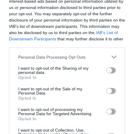
interest-based ads based on personal information utilized by
Airbus A320neo et A350 : un défaut latent de bouton
us or personal information disclosed to third parties prior to
incendie peut provoquer l’arrêt d’un moteur
your opt-out. You may separately opt-out of the further
disclosure of your personal information by third parties on the
IAB’s list of downstream participants. This information may
Thaïlande
a commenté l'article :
also be disclosed by us to third parties on the
IAB’s List of
Downstream Participants
that may further disclose it to other
Il s’est masturbé sur une passagère endormie : trois ans
third parties.
de prison et interdiction de séjour en Thaïlande
Personal Data Processing Opt Outs
I want to opt-out of the Sharing of my
Heathrow
Londres
personal data.
Opted In
I want to opt-out of the Sale of my
LIRE AUSSI
Personal Data.
Opted In
I want to opt-out of processing my
Personal Data for Targeted Advertising.
L’AÉROPORT DE
Opted In
LONDRES‑GATWICK
OBTIENT LE FEU VERT
I want to opt-out of Collection, Use,