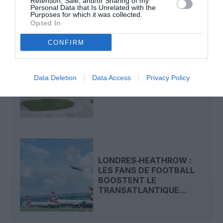
Retention, Sale, and/or Sharing of my
DÉFINITIF...
Personal Data that Is Unrelated with the
Purposes for which it was collected.
Opted In
CONFIRM
LONDRES-HEATHROW :
Data Deletion
Data Access
Privacy Policy
TRAFIC RECORD AU
PREMIER SEMESTRE ET...
LONDRES‑HEATHROW :
LES FANS DE FOOTBALL
BOOSTENT LE
TRANSATLANTIQUE...