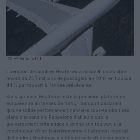
©LHR Airports Ltd.
L’aéroport de
Londres Heathro
w a accueilli un nombre
record de 75,7 millions de passagers en 2016, en hausse
d’1
% par rapport à l'année précédente.
Sans surprise, Heathrow reste la première
plateforme
européenne en termes de trafic, l’aéroport déclarant
qu’une solide performance financière sous-tendrait ses
plans d’expansion. Rappelons d’ailleurs que le
gouvernement britannique a donné son feu vert à la
construction d’une
troisième piste
à l’aéroport engorgé
de Londres-Heathrow, plutôt qu’à celle d’une seconde à