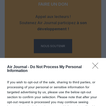
FAIRE UN DON
Appel aux lecteurs !
Soutenez Air Journal participez
à son
développement !
NOUS SOUTENIR
Air Journal -
Do Not Process My Personal
Information
If you wish to opt-out of the sale, sharing to third parties, or
DERNIERS COMMENTAIRES
processing of your personal or sensitive information for
targeted advertising by us, please use the below opt-out
section to confirm your selection. Please note that after your
opt-out request is processed you may continue seeing
Tilo
a commenté l'article :