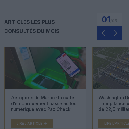
01
/
05
ARTICLES LES PLUS
CONSULTÉS DU MOIS
Aéroports du Maroc : la carte
Washington Du
d’embarquement passe au tout
Trump lance u
numérique avec Pax Check
de 22,5 millia
LIRE L'ARTICLE
LIRE L'ARTICL