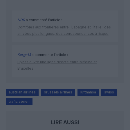
NDR
a commenté l'article :
Contrôles aux frontières entre l’Espagne et l’Italie : des
arrivées plus longues, des correspondances à risque
Serge13
a commenté l'article :
Flynas ouvre une ligne directe entre Médine et
Bruxelles
austrian airlines
brussels airlines
lufthansa
swiss
trafic aérien
LIRE AUSSI