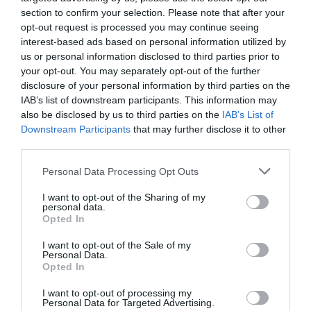
RÉPONDRE
section to confirm your selection. Please note that after your
opt-out request is processed you may continue seeing
interest-based ads based on personal information utilized by
us or personal information disclosed to third parties prior to
bravo xXx
a commenté :
10 mars 2017 - 9 h
your opt-out. You may separately opt-out of the further
41 min
disclosure of your personal information by third parties on the
Lufthansa seule +1.7%, pas extra…
IAB’s list of downstream participants. This information may
also be disclosed by us to third parties on the
IAB’s List of
RÉPONDRE
Downstream Participants
that may further disclose it to other
third parties.
Personal Data Processing Opt Outs
I want to opt-out of the Sharing of my
Sphinctair Ways
a commenté :
10 mars 2017 - 12 h 55 min
personal data.
Opted In
Les chiffres sont présentés pour masquer les faibles perfs
d’Eurowings
I want to opt-out of the Sale of my
Personal Data.
RÉPONDRE
Opted In
I want to opt-out of processing my
Personal Data for Targeted Advertising.