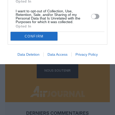
Opted In
LAISSER UN COMMENTAIRE
I want to opt-out of Collection, Use,
Retention, Sale, and/or Sharing of my
Personal Data that Is Unrelated with the
Purposes for which it was collected.
FAIRE UN DON
Opted In
CONFIRM
Appel aux lecteurs !
Soutenez Air Journal participez
à son
développement !
Data Deletion
Data Access
Privacy Policy
NOUS SOUTENIR
DERNIERS COMMENTAIRES