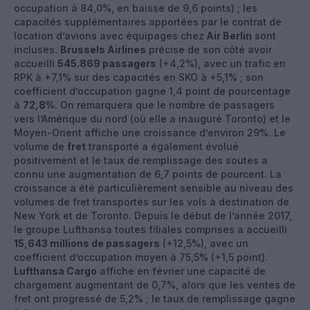
occupation à 84,0%, en baisse de 9,6 points) ; les
capacités supplémentaires apportées par le contrat de
location d’avions avec équipages chez
Air Berlin
sont
incluses.
Brussels Airlines
précise de son côté avoir
accueilli
545.869 passagers
(+4,2%), avec un trafic en
RPK à +7,1% sur des capacités en SKO à +5,1% ; son
coefficient d’occupation gagne 1,4 point de pourcentage
à
72,8%
. On remarquera que le nombre de passagers
vers l’Amérique du nord (où elle a inauguré Toronto) et le
Moyen-Orient affiche une croissance d’environ 29%. Le
volume de
fret
transporté a également évolué
positivement et le taux de remplissage des soutes a
connu une augmentation de 6,7 points de pourcent. La
croissance a été particulièrement sensible au niveau des
volumes de fret transportés sur les vols à destination de
New York et de Toronto. Depuis le début de l’année 2017,
le groupe Lufthansa toutes filiales comprises a accueilli
15,643 millions de passagers
(+12,5%), avec un
coefficient d’occupation moyen à 75,5% (+1,5 point).
Lufthansa Cargo
affiche en février une capacité de
chargement augmentant de 0,7%, alors que les ventes de
fret ont progressé de 5,2% ; le taux de remplissage gagne