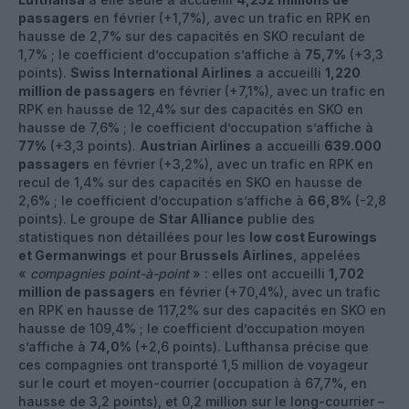
passagers
en février (+1,7%), avec un trafic en RPK en
hausse de 2,7% sur des capacités en SKO reculant de
1,7% ; le coefficient d’occupation s’affiche à
75,7%
(+3,3
points).
Swiss International Airlines
a accueilli
1,220
million de passagers
en février (+7,1%), avec un trafic en
RPK en hausse de 12,4% sur des capacités en SKO en
hausse de 7,6% ; le coefficient d’occupation s’affiche à
77%
(+3,3 points).
Austrian Airlines
a accueilli
639.000
passagers
en février (+3,2%), avec un trafic en RPK en
recul de 1,4% sur des capacités en SKO en hausse de
2,6% ; le coefficient d’occupation s’affiche à
66,8%
(-2,8
points). Le groupe de
Star Alliance
publie des
statistiques non détaillées pour les
low cost Eurowings
et Germanwings
et pour
Brussels Airlines
, appelées
«
compagnies point-à-point
» : elles ont accueilli
1,702
million de passagers
en février (+70,4%), avec un trafic
en RPK en hausse de 117,2% sur des capacités en SKO en
hausse de 109,4% ; le coefficient d’occupation moyen
s’affiche à
74,0%
(+2,6 points). Lufthansa précise que
ces compagnies ont transporté 1,5 million de voyageur
sur le court et moyen-courrier (occupation à 67,7%, en
hausse de 3,2 points), et 0,2 million sur le long-courrier –