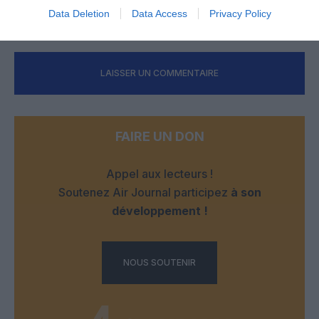
Data Deletion
Data Access
Privacy Policy
RÉPONDRE
LAISSER UN COMMENTAIRE
FAIRE UN DON
Appel aux lecteurs !
Soutenez Air Journal participez
à son
développement !
NOUS SOUTENIR