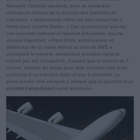
Nouvelle-Zélande vendredi, avec de nombreux
utilisateurs furieux de la réaction des autorités de
l'aéroport.
«
Embarrassée d’être une Kiwi aujourd’hui »
,
twitte ainsi Juliette Banks.
« Tuer un chien pour que des
vols puissent continuer à l'aéroport d'Auckland. Aucune
excuse! Dégoûtant. »
Hans Kriek, ambassadeur et
défenseur de la cause animal au sein de SAFE a
condamné le meurtre, demandant pourquoi l’animal
n'avait pas été tranquillisé, d’autant que la chasse de 3
heures, donnait du temps pour aller chercher une arme
conforme à ce scénario dans un zoo à proximité. Le
porte-parole côté aéroport a indiqué que la question d'un
pistolet tranquillisant
serait examinée.