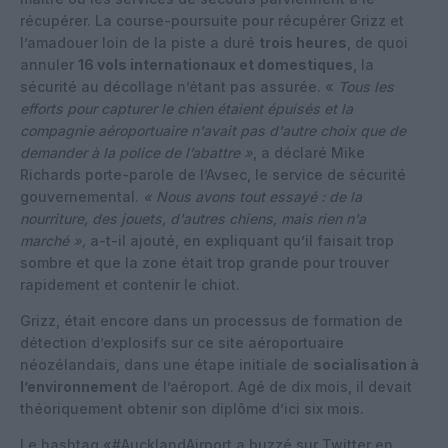
récupérer. La course-poursuite pour récupérer Grizz et
l’amadouer loin de la piste a duré
trois heures
, de quoi
annuler
16 vols internationaux et domestiques
, la
sécurité au décollage n’étant pas assurée. «
Tous les
efforts pour capturer le chien étaient épuisés et la
compagnie aéroportuaire n'avait pas d'autre choix que de
demander à la police de l’abattre »
, a déclaré Mike
Richards porte-parole de l’Avsec, le service de sécurité
gouvernemental.
« Nous avons tout essayé : de la
nourriture, des jouets, d'autres chiens, mais rien n'a
marché »,
a-t-il ajouté, en expliquant qu’il faisait trop
sombre et que la zone était trop grande pour trouver
rapidement et contenir le chiot.
Grizz, était encore dans un processus de formation de
détection d’explosifs sur ce site aéroportuaire
néozélandais, dans une étape initiale de
socialisation à
l’environnement
de l’aéroport. Agé de dix mois, il devait
théoriquement obtenir son diplôme d’ici six mois.
Le hashtag «#AucklandAirport a buzzé sur Twitter en