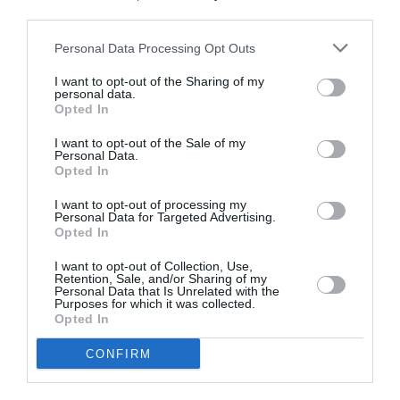
ATELIM
a commenté :
19 mars 2017 - 8 h 56 min
third parties.
un scandale pour quelques intérêts économiques minables
Personal Data Processing Opt Outs
RÉPONDRE
I want to opt-out of the Sharing of my
personal data.
Opted In
Mnbee
a commenté :
19 mars 2017 - 12 h 35 min
I want to opt-out of the Sale of my
Personal Data.
Pauvre chien …
Opted In
Je rejoins le post de AF422.
I want to opt-out of processing my
Personal Data for Targeted Advertising.
RÉPONDRE
Opted In
I want to opt-out of Collection, Use,
Retention, Sale, and/or Sharing of my
Prometheus
a commenté :
20 mars 2017 - 8 h 44 min
Personal Data that Is Unrelated with the
Purposes for which it was collected.
D’accord avec le post de Shôgun. Les services de sécurité
Opted In
incapables de ramener un de leur chien en cours
d’apprentissage pour la sécurité de tous.Ce genre de
CONFIRM
décision est une honte pour le genre humain.
Pauvre chien…