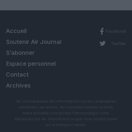
Accueil
Facebook
Soutenir Air Journal
Twitter
S’abonner
Espace personnel
Contact
Archives
Air Journal publie des informations sur les compagnies
aériennes, les avions, les nouvelles liaisons et toute
autre actualité concernant l’aéronautique civile.
Retrouvez sur Air Journal tout ce que vous voulez savoir
sur le transport aérien.