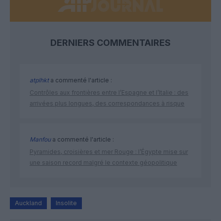
DERNIERS COMMENTAIRES
atplhkt
a commenté l'article :
Contrôles aux frontières entre l’Espagne et l’Italie : des
arrivées plus longues, des correspondances à risque
Manfou
a commenté l'article :
Pyramides, croisières et mer Rouge : l’Égypte mise sur
une saison record malgré le contexte géopolitique
Auckland
Insolite