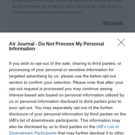
Si ces gens ne sont pas fichus de capturer un inoffensif chien
qui se promène sur le tarmac sans l’assassiner, c’est qu’ils ne
maîtrisent pas les bases de leur métier.
RÉPONDRE
Air Journal -
Do Not Process My Personal
XIAN
a commenté :
19 mars 2017 - 7 h 24 min
Information
Conneries humaines,,buts for U néo zelanders !!!
If you wish to opt-out of the sale, sharing to third parties, or
RÉPONDRE
processing of your personal or sensitive information for
targeted advertising by us, please use the below opt-out
section to confirm your selection. Please note that after your
opt-out request is processed you may continue seeing
XIAN
a commenté :
19 mars 2017 - 7 h 24 min
interest-based ads based on personal information utilized by
NUTS
us or personal information disclosed to third parties prior to
your opt-out. You may separately opt-out of the further
RÉPONDRE
disclosure of your personal information by third parties on the
IAB’s list of downstream participants. This information may
also be disclosed by us to third parties on the
IAB’s List of
Downstream Participants
that may further disclose it to other