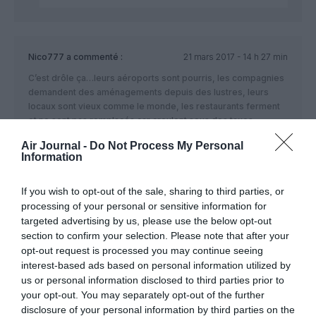
Nico777
a commenté :
21 mars 2017 - 14 h 27 min
C’est drôle ça…leurs aéroports sont pourris, les compagnies
demandent des aménagements depuis des lustres, leurs
locaux sont vieux comme le monde, les restaurants ferment
et ne sont pas remplacés car croulent sous des taxes
invraisemblables, etc…mais leur siège à poussé en un temps
Air Journal -
Do Not Process My Personal
record. Ils se foutent vraiment du monde ceux là.
Information
RÉPONDRE
If you wish to opt-out of the sale, sharing to third parties, or
processing of your personal or sensitive information for
targeted advertising by us, please use the below opt-out
Fils de cdb AF
a commenté :
21 mars 2017 - 15 h 21 min
section to confirm your selection. Please note that after your
opt-out request is processed you may continue seeing
Ah donc Voila à quoi sert les redevances de ADP qui
interest-based ads based on personal information utilized by
augmentent considérablement ! À payer um magnifique lieu
de travail pour les dirigeants ! Une honte
us or personal information disclosed to third parties prior to
your opt-out. You may separately opt-out of the further
RÉPONDRE
disclosure of your personal information by third parties on the