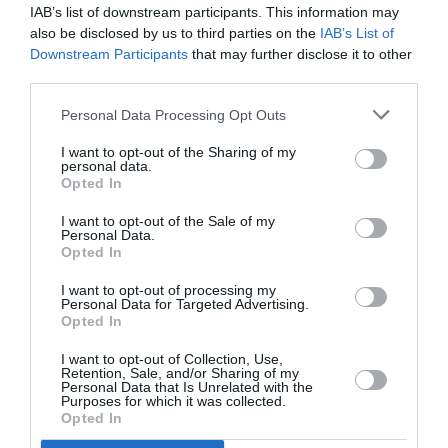
IAB’s list of downstream participants. This information may
also be disclosed by us to third parties on the
IAB’s List of
Downstream Participants
that may further disclose it to other
allons
a commenté :
21 mars 2017 - 23 h 35
third parties.
min
No comment ….
Personal Data Processing Opt Outs
RÉPONDRE
I want to opt-out of the Sharing of my
personal data.
Opted In
I want to opt-out of the Sale of my
Personal Data.
Chris_DXB
a commenté :
21 mars 2017 - 16 h 05 min
Opted In
Excellente nouvelle que la Présidence d’ADP et tout le
I want to opt-out of processing my
personne de direction viennent s’installer au coeur du
Personal Data for Targeted Advertising.
réacteur. Cette proximité ne peut être que bénéfique pour
Opted In
souligner les améliorations et les investissements que les
décideurs doivent acter. Auparavant, comment un Directeur
I want to opt-out of Collection, Use,
pouvait-il se rendre compte de l’expérience vécu au
Retention, Sale, and/or Sharing of my
Personal Data that Is Unrelated with the
quotidien par les usagers passagers des aéroports
Purposes for which it was collected.
parisiens, en se rendant tous les matins de son appartement
Opted In
de Denfert Rochereau ou Montparnasse jusqu’au Boulevard