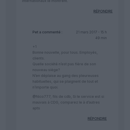
internationaux le montrent.
RÉPONDRE
Pet
a commenté :
21 mars 2017 - 15 h
49 min
+1
Bonne nouvelle, pour tous. Employés,
clients.
Quelle société n’est pas fière de son
nouveau siège?
N’en déplaise au gang des pleureuses
habituelles, qui se plaignent de tout et
n’importe quoi.
@Nico777, fils de cdb, Si le service est si
mauvais à CDG, comparez le à d’autres
apts
RÉPONDRE