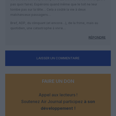
pas quoi faire). Espérons quand même que le toit ne leur
tombe pas sur la tête… Cela a coûté la vie à deux
malchanceux passagers…
Bref, ADP, du clinquant (et encore…), de la frime, mais au
quotidien, une catastrophe à vivre…
RÉPONDRE
LAISSER UN COMMENTAIRE
FAIRE UN DON
Appel aux lecteurs !
Soutenez Air Journal participez
à son
développement !