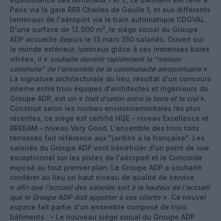
Paris via la gare RER Charles de Gaulle 1, et aux différents
terminaux de l'aéroport via le train automatique CDGVAL.
D'une surface de 12.000 m², le siège social du Groupe
ADP accueille depuis le 13 mars 350 salariés. Ouvert sur
le monde extérieur, lumineux grâce à ces immenses baies
vitrées, il «
souhaite devenir rapidement la "maison
commune" de l'ensemble de la communauté aéroportuaire
».
La signature architecturale du lieu, résultat d'un concours
interne entre trois équipes d'architectes et ingénieurs du
Groupe ADP, est un «
trait d'union entre la terre et le ciel
».
Construit selon les normes environnementales les plus
récentes, ce siège est certifié HQE – niveau Excellence et
BREEAM – niveau Very Good. L'ensemble des trois toits
terrasses fait référence aux "jardins à la française". Les
salariés du Groupe ADP vont bénéficier d'un point de vue
exceptionnel sur les pistes de l'aéroport et le Concorde
exposé au tout premier plan. Le Groupe ADP a souhaité
conférer au lieu un haut niveau de qualité de service
«
afin que l'accueil des salariés soit à la hauteur de l'accueil
que le Groupe ADP doit apporter à ses clients
». Ce nouvel
espace fait partie d'un ensemble composé de trois
bâtiments : - Le nouveau siège social du Groupe ADP