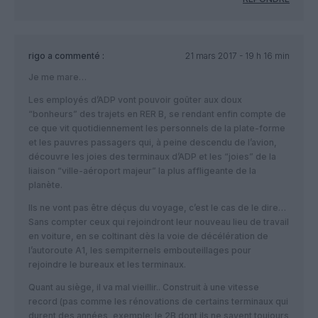
rigo
a commenté :
21 mars 2017 - 19 h 16 min
Je me mare…
Les employés d’ADP vont pouvoir goûter aux doux
“bonheurs” des trajets en RER B, se rendant enfin compte de
ce que vit quotidiennement les personnels de la plate-forme
et les pauvres passagers qui, à peine descendu de l’avion,
découvre les joies des terminaux d’ADP et les “joies” de la
liaison “ville-aéroport majeur” la plus affligeante de la
planète.
Ils ne vont pas être déçus du voyage, c’est le cas de le dire…
Sans compter ceux qui rejoindront leur nouveau lieu de travail
en voiture, en se coltinant dès la voie de décélération de
l’autoroute A1, les sempiternels embouteillages pour
rejoindre le bureaux et les terminaux.
Quant au siège, il va mal vieillir.. Construit à une vitesse
record (pas comme les rénovations de certains terminaux qui
durent des années, exemple: le 2B dont ils ne savent toujours