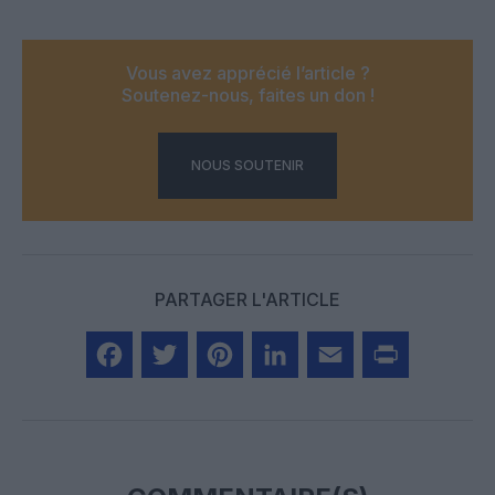
Vous avez apprécié l’article ?
Soutenez-nous, faites un don !
NOUS SOUTENIR
PARTAGER L'ARTICLE
Facebook
Twitter
Pinterest
LinkedIn
Email
Print