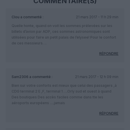
COMMENTAIRE(S)
Clou
a commenté :
21 mars 2017 - 11 h 29 min
Quelle honte, quand on voit les sommes prélevées sur les
billets d’avion par ADP, ces sommes astronomiques sont
utilisées pour faire un petit palais de l’elysee! Pour le confort
de ces messieurs….
RÉPONDRE
Sam2306
a commenté :
21 mars 2017 - 12 h 09 min
Bien sur votre conforts est mieux que celui des passagers ,à
CDG terminal 2 E ,F, terminal 1 ….Orly sud et ouest à quand
Des boutiques Des accès faciles comme dans tte les
aéroports européens ….jamais
RÉPONDRE