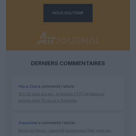
NOUS SOUTENIR
DERNIERS COMMENTAIRES
Pas si Cool
a commenté l'article :
19 h 23 sans escale : le Boeing 777F de National
Airlines relie l’Écosse à l’Australie
Dreamliner
a commenté l'article :
Royal Air Maroc : capacité record pour l’été, mais les