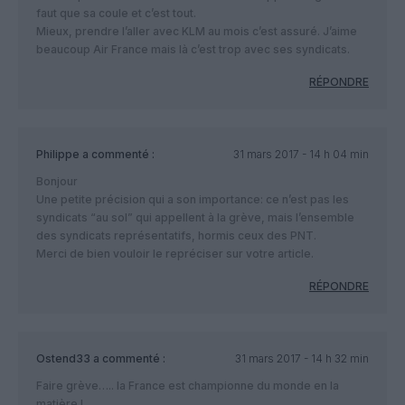
faut que sa coule et c’est tout.
Mieux, prendre l’aller avec KLM au mois c’est assuré. J’aime
beaucoup Air France mais là c’est trop avec ses syndicats.
RÉPONDRE
Philippe
a commenté :
31 mars 2017 - 14 h 04 min
Bonjour
Une petite précision qui a son importance: ce n’est pas les
syndicats “au sol” qui appellent à la grève, mais l’ensemble
des syndicats représentatifs, hormis ceux des PNT.
Merci de bien vouloir le repréciser sur votre article.
RÉPONDRE
Ostend33
a commenté :
31 mars 2017 - 14 h 32 min
Faire grève….. la France est championne du monde en la
matière !