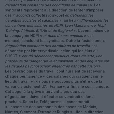
dégradation constante des conditions de travail !
». Les
syndicats reprochent à la direction de tenter d'imposer
des «
accords collectifs
low-cost
en détruisant les
garanties sociales et salariales
», au lieu «
d’harmoniser les
conventions des salariés de HOP!, Lyon Maintenance, Hop!
Training, Airlinair, Brit’Air et de Regional
». L’avenir même de
la compagnie HOP! «
et donc de nos emplois
» est
menacé, concluent les syndicats. Outre la fusion, une «
dégradation constante des
conditions de travail
» est
dénoncée par l’intersyndicale, selon qui les élus du
CHSCT «
ont dû déclencher plusieurs droits d’alerte, une
procédure de ‘danger grave et imminent’ et des enquêtes sur
les risques psychosociaux engendrés par cette fusion
».
Les psychologues du travail continuraient de recevoir à
chaque permanence « des salariés qui craquent sur le
lieu du travail » ; « nous ne pouvons plus n’être que la
valeur d’ajustement d’Air France », affirme le communiqué.
Cet appel à la grève intervient alors que des
négociations doivent débuter ce vendredi et lundi
prochain. Selon Le Télégramme, il concernerait
« l'ensemble des personnels des bases de Morlaix,
Nantes, Clermont-Ferrand et Rungis ». Hier, la direction