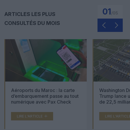
01
/
05
ARTICLES LES PLUS
CONSULTÉS DU MOIS
Aéroports du Maroc : la carte
Washington Du
d’embarquement passe au tout
Trump lance u
numérique avec Pax Check
de 22,5 millia
LIRE L'ARTICLE
LIRE L'ARTICL