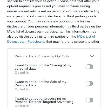
section to confirm your selection. Please note that after your
RÉPONDRE
opt-out request is processed you may continue seeing
interest-based ads based on personal information utilized by
us or personal information disclosed to third parties prior to
your opt-out. You may separately opt-out of the further
Michel
a commenté :
31 mars 2017 - 19 h 41 min
disclosure of your personal information by third parties on the
Jamais eu de grêve chez Hop! Obligé d’en arriver là pour
IAB’s list of downstream participants. This information may
obtenir une écoute de la direction.
also be disclosed by us to third parties on the
IAB’s List of
Cette compagnie est doucement démantelée par AF
Downstream Participants
that may further disclose it to other
(combien d’affretements par semaine par des compagnies
third parties.
étrangères ?) et les salariés sont en train de trinquer !Avant
les passagers?
Personal Data Processing Opt Outs
RÉPONDRE
I want to opt-out of the Sharing of my
personal data.
Opted In
flyying
a commenté :
31 mars 2017 - 20 h 56 min
I want to opt-out of the Sale of my
Personal Data.
Il ne faut pas tout confondre air France et hop .nous ne jouons
Opted In
pas dans la même court .nous avons déjà donné 20 % de
salaire il y a 3 ans .et maintenant on nous demande encore
I want to opt-out of processing my
Personal Data for Targeted Advertising.
une amélioration de 20 % .alors a tous les gentils ,qui nous
Opted In
comparent .avec AF stop hop n a pas fait grève depuis 10 ans