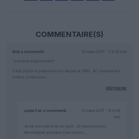
Facebook
Twitter
Pinterest
LinkedIn
Email
Print
COMMENTAIRE(S)
Bob
a commenté :
31 mars 2017 - 11 h 41 min
“variable d’ajustement”
C’est plutôt le paillasson sur lequel le SNPL AF s’essuie les
bottes crotteuses…
RÉPONDRE
Justin Fair
a commenté :
31 mars 2017 - 12 h 09
min
Je ne vois pas trop en quoi…Si vous pouviez
développer puisque vous savez…