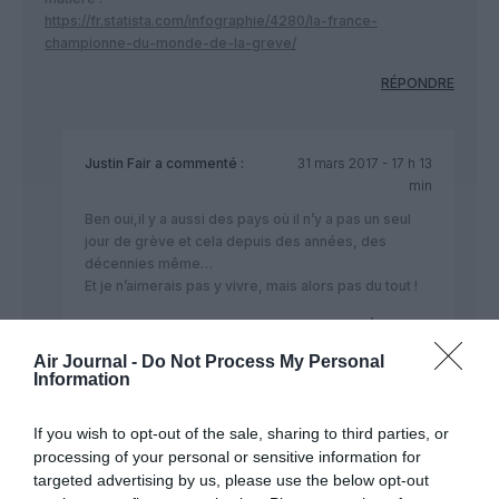
https://fr.statista.com/infographie/4280/la-france-
championne-du-monde-de-la-greve/
RÉPONDRE
Justin Fair
a commenté :
31 mars 2017 - 17 h 13
min
Ben oui,il y a aussi des pays où il n’y a pas un seul
jour de grève et cela depuis des années, des
décennies même…
Et je n’aimerais pas y vivre, mais alors pas du tout !
RÉPONDRE
Air Journal -
Do Not Process My Personal
Information
If you wish to opt-out of the sale, sharing to third parties, or
Albatros75
a commenté :
31 mars 2017 - 17 h 30 min
processing of your personal or sensitive information for
Bien vu JUSTIN FAIR !
targeted advertising by us, please use the below opt-out