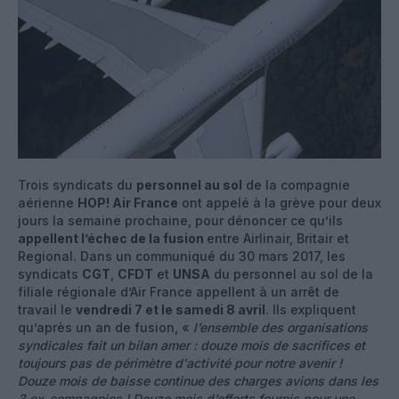
Trois syndicats du
personnel au sol
de la compagnie
aérienne
HOP! Air France
ont appelé à la grève pour deux
jours la semaine prochaine, pour dénoncer ce qu’ils
appellent l’échec de la fusion
entre Airlinair, Britair et
Regional. Dans un communiqué du 30 mars 2017, les
syndicats
CGT
,
CFDT
et
UNSA
du personnel au sol de la
filiale régionale d’Air France appellent à un arrêt de
travail le
vendredi 7 et le samedi 8 avril
. Ils expliquent
qu’après un an de fusion, «
l’ensemble des organisations
syndicales fait un bilan amer : douze mois de sacrifices et
toujours pas de périmètre d'activité pour notre avenir !
Douze mois de baisse continue des charges avions dans les
3 ex-compagnies ! Douze mois d’efforts fournis pour une