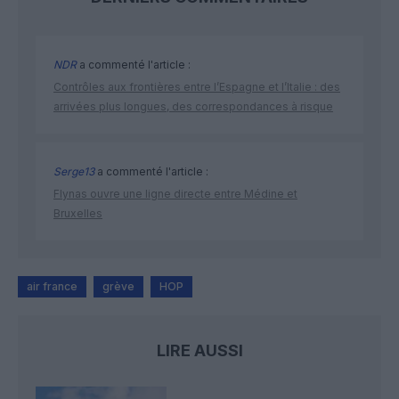
NDR
a commenté l'article :
Contrôles aux frontières entre l’Espagne et l’Italie : des
arrivées plus longues, des correspondances à risque
Serge13
a commenté l'article :
Flynas ouvre une ligne directe entre Médine et
Bruxelles
air france
grève
HOP
LIRE AUSSI