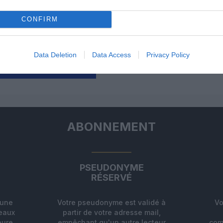
ux Etats-Unis qui n’attends que la fin
ablement vers Cuba!!!
RÉPONDRE
CONFIRM
Data Deletion
Data Access
Privacy Policy
ER UN COMMENTAIRE
ABONNEMENT
PSEUDONYME
RÉSERVÉ
'une
Votre pseudonyme est validé à
Vo
deaux
partir de votre adresse mail,
eure
empêchant qu'un autre lecteur
com