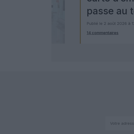
passe au t
numérique
Publié le 2 août 2026 à 
14 commentaires
Check