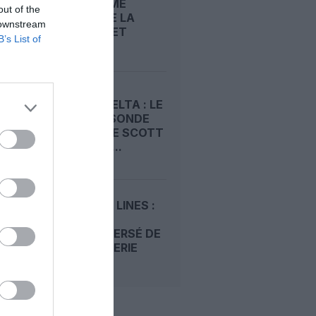
: UN HOMME
out of the
ESCALADE LA
 downstream
CLÔTURE ET
B’s List of
PASSE...
UNITED-DELTA : LE
COUP DE SONDE
SECRET DE SCOTT
KIRBY QUI...
DELTA AIR LINES :
LE PARI
CONTROVERSÉ DE
SA RAFFINERIE
ENFIN...