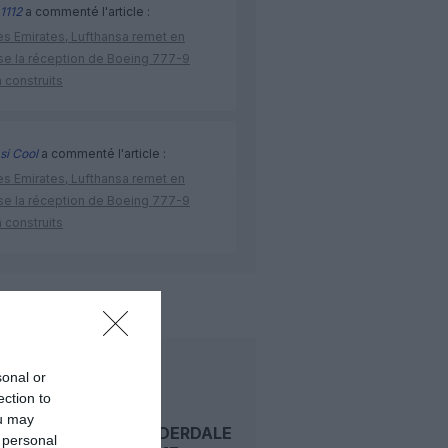
1112
a commenté l'article :
ès Emirates, Lufthansa remet en
se la réception de Boeing 777-9
 construits
si Cool
a commenté l'article :
ès Emirates, Lufthansa remet en
se la réception de Boeing 777-9
 construits
delta air lines
miami
LIRE AUSSI
sonal or
ection to
ou may
FORT LAUDERDALE
 personal