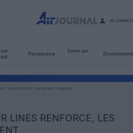
SE CONNEC
Low
Zoom sur
Perspective
Environneme
cost
…
Edito
En chiffres
Avis d’expert
Air Lines renforce, les petites craquent
AJ Académie
Vidéo
IR LINES RENFORCE, LES
UENT