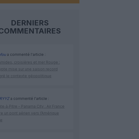
DERNIERS
COMMENTAIRES
fou
a commenté l'article :
amides, croisières et mer Rouge :
ypte mise sur une saison record
gré le contexte géopolitique
RYYZ
a commenté l'article :
te‑à‑Pitre – Panama City : Air France
e un pont aérien vers l’Amérique
ne