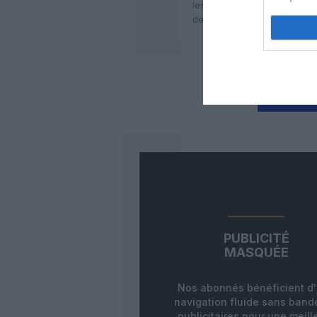
les cubano-américains vivant a
des castro pour se ruer vérit
LAISS
PUBLICITÉ
MASQUÉE
Nos abonnés bénéficient d
navigation fluide sans ban
publicitaires pour une meill