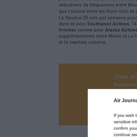
réductions de fréquences entre Mia
que l’accord entre les Etats-Unis e
La Havane 35 vols par semaine pou
donc et pour
Southwest Airlines
, 1
Frontier
comme pour
Alaska Airline
supplémentaires entre Miami et La 
et la capitale cubaine.
Vous ave
Soutenez
Air Journa
N
If you wish 
sensitive in
confirm you
continue se