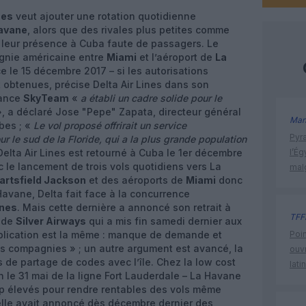
nes
veut ajouter une rotation quotidienne
avane
, alors que des rivales plus petites comme
 leur présence à Cuba faute de passagers. Le
gnie américaine entre
Miami
et l’aéroport de
La
e le 15 décembre 2017 – si les autorisations
obtenues, précise Delta Air Lines dans son
iance
SkyTeam
«
a établi un cadre solide pour le
, a déclaré Jose "Pepe" Zapata, directeur général
Man
bes ; «
Le vol proposé offrirait un service
Pyr
 le sud de la Floride, qui a la plus grande population
Delta Air Lines est retourné à Cuba le 1er décembre
l’Ég
 le lancement de trois vols quotidiens vers La
mal
artsfield Jackson
et des aéroports de
Miami
donc
Havane, Delta fait face à la concurrence
ines
. Mais cette dernière a annoncé son retrait à
TFF
e de
Silver Airways
qui a mis fin samedi dernier aux
xplication est la même : manque de demande et
Poin
s compagnies » ; un autre argument est avancé, la
ouvr
 de partage de codes avec l’île. Chez la low cost
lati
n le 31 mai de la ligne Fort Lauderdale – La Havane
rop élevés pour rendre rentables des vols même
elle avait annoncé dès décembre dernier des