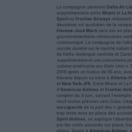
La compagnie aérienne
Delta Air Li
supplémentaire entre
Miami
et
La H
Spirit
ou
Frontier Airways
réduisent
deuxième vol quotidien de la compa
Havane-José Marti
sera mis en plac
gouvernementales nécessaires sont 
communiqué. La compagnie de l’all
succès durable sur le marché cubain
»
de Delta-Amérique centrale et Caraï
supplémentaire et une concurrence pour
cubano-américaine aux Etats-Unis
». 
2016 après un hiatus de 55 ans, avec
Havane depuis sa base à
Atlanta-H
et
New York-JFK
. Entre Miami et La 
d’
American Airlines
et
Frontier Airl
compter du 4 juin, suivant l’exempl
neuf routes prévues vers Cuba. L’e
surcapacité
de la part des « grande
trop lente mise en place des accords
Spirit Airlines
, on explique l’abando
par les coûts associés sur place, t
pleins. Quant à
American Airlines
, 