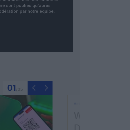
ne sont publiés qu'après
dération par notre équipe.
01
/
05
Actualité
Washington D
Donald Trum