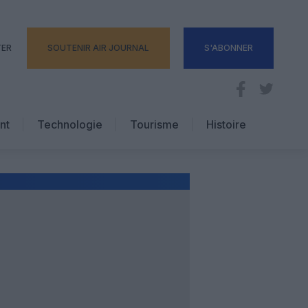
TER
SOUTENIR AIR JOURNAL
S'ABONNER
nt
Technologie
Tourisme
Histoire
Pratique
Hôtellerie
Voyages d’affaires