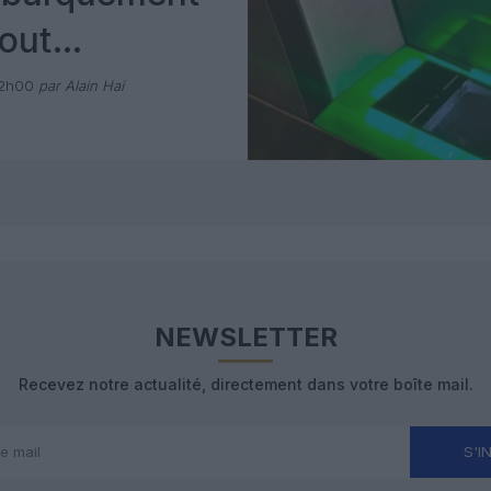
out
 avec Pax
12h00
par Alain Hai
NEWSLETTER
Recevez notre actualité, directement dans votre boîte mail.
S'I