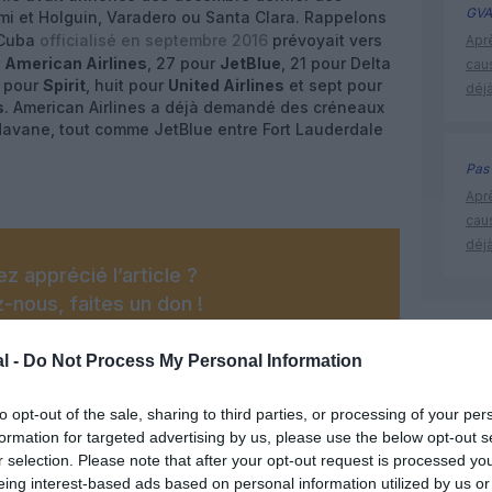
GVA
mi et Holguin, Varadero ou Santa Clara. Rappelons
t Cuba
officialisé en septembre 2016
prévoyait vers
Apr
r
American Airlines
, 27 pour
JetBlue
, 21 pour Delta
cau
4 pour
Spirit
, huit pour
United Airlines
et sept pour
déjà
s
. American Airlines a déjà demandé des créneaux
Havane, tout comme JetBlue entre Fort Lauderdale
Pas 
Apr
cau
déjà
z apprécié l’article ?
-nous, faites un don !
cuba
l -
Do Not Process My Personal Information
OUS SOUTENIR
to opt-out of the sale, sharing to third parties, or processing of your per
formation for targeted advertising by us, please use the below opt-out s
r selection. Please note that after your opt-out request is processed y
eing interest-based ads based on personal information utilized by us or