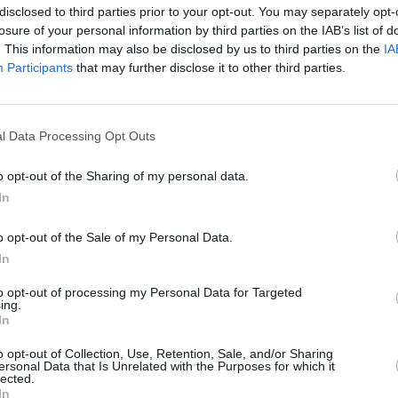
disclosed to third parties prior to your opt-out. You may separately opt-
losure of your personal information by third parties on the IAB’s list of
. This information may also be disclosed by us to third parties on the
IA
Participants
that may further disclose it to other third parties.
Facebook
Twitter
Pinterest
LinkedIn
Email
Print
l Data Processing Opt Outs
MENTAIRE(S)
o opt-out of the Sharing of my personal data.
In
26 avril 2017 - 17 h 25 min
s USA et Cuba, toutes les compagnies US
o opt-out of the Sale of my Personal Data.
out azimut, créeant en seulement
In
able…
ait cinglant et que la régulation allait se
to opt-out of processing my Personal Data for Targeted
RÉPONDRE
ing.
In
o opt-out of Collection, Use, Retention, Sale, and/or Sharing
26 avril 2017 - 19 h 33 min
ersonal Data that Is Unrelated with the Purposes for which it
lected.
 possible est principalement fondé sur
In