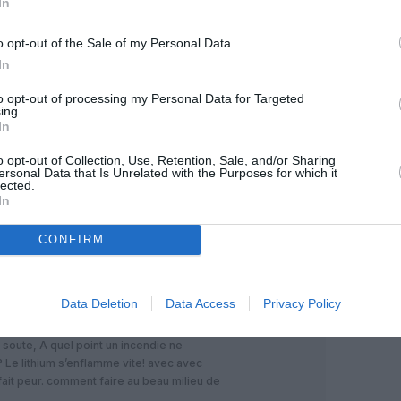
In
e taux de criminalité est élevé et ds ts
peut que leur suggérer de commencer par
o opt-out of the Sale of my Personal Data.
pulation.
In
s que la police radicale, sa démesure,
RÉPONDRE
to opt-out of processing my Personal Data for Targeted
ing.
In
o opt-out of Collection, Use, Retention, Sale, and/or Sharing
27 avril 2017 - 9 h 09 min
ersonal Data that Is Unrelated with the Purposes for which it
lected.
soute?
RÉPONDRE
In
CONFIRM
27 avril 2017 - 10 h 46 min
e de sécurité. Si un appareil prend feu
Data Deletion
Data Access
Privacy Policy
r agir. en soute, on fait comment? Alors je
tincteurs, mais vu le grand nombre
n soute, A quel point un incendie ne
? Le lithium s’enflamme vite! avec avec
fait peur. comment faire au beau milieu de