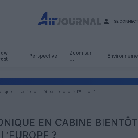
SE CONNEC
Low
Zoom sur
Perspective
Environneme
cost
…
Edito
En chiffres
Avis d’expert
ronique en cabine bientôt bannie depuis l’Europe ?
AJ Académie
Vidéo
RONIQUE EN CABINE BIENTÔT
 L’EUROPE ?