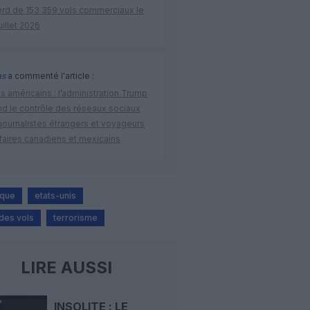
ord de 153 359 vols commerciaux le
uillet 2026
as
a commenté l'article :
s américains : l’administration Trump
nd le contrôle des réseaux sociaux
journalistes étrangers et voyageurs
faires canadiens et mexicains
ique
etats-unis
 des vols
terrorisme
LIRE AUSSI
INSOLITE : LE