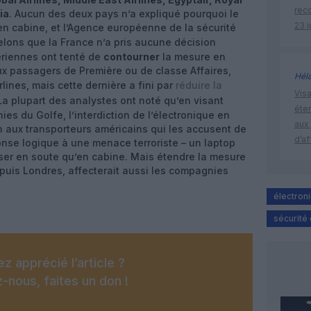
rec
ia
. Aucun des deux pays n’a expliqué pourquoi le
23 j
’en cabine, et l’Agence européenne de la sécurité
elons que la France n’a pris aucune décision
riennes ont tenté de
contourner
la mesure en
ux passagers de Première ou de classe Affaires,
Hél
lines, mais cette dernière a fini par
réduire la
Visa
La plupart des analystes ont noté qu’en visant
éte
s du Golfe, l’interdiction de l’électronique en
aux 
n aux transporteurs américains qui les accusent de
d’af
nse logique à une menace terroriste – un laptop
ser en soute qu’en cabine. Mais étendre la mesure
depuis Londres, affecterait aussi les compagnies
électron
sécurité
z apprécié l’article ?
-nous, faites un don !