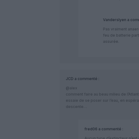
Vanderslyen
a com
Pas vraiment anaero
feu de batterie part
assurée.
JCD
a commenté :
@alex
comment faire au beau milieu de l’Atlan
essaie de se poser sur l’eau, en espéra
descente…
fred06
a commenté :
Aucun type d’extincteur n’est 