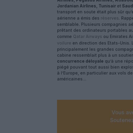
Jordanian Airlines, Tunisair
et
Saud
transport en soute était plus sûr qu
aérienne a émis des
réserves
. Rapp
semblable. Plusieurs compagnies aé
prêtant des ordinateurs portables a
comme
Qatar Airways
ou Emirates Air
voilure
en direction des Etats-Unis. 
principalement les grandes compagnie
cabine ressemblait plus à un soutie
concurrence déloyale
qu’à une répo
piégé pouvant tout aussi bien explo
à l’Europe, en particulier aux vols 
américaines…
Vous ave
Soutenez