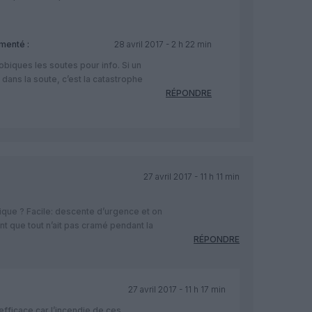
menté :
28 avril 2017 - 2 h 22 min
biques les soutes pour info. Si un
 dans la soute, c’est la catastrophe
RÉPONDRE
27 avril 2017 - 11 h 11 min
tique ? Facile: descente d’urgence et on
nt que tout n’ait pas cramé pendant la
RÉPONDRE
27 avril 2017 - 11 h 17 min
efficace car l’incendie de ces