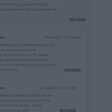
 chier avec ça, à quand les pays
ains de prendre leur ordi pour aller en
RÉPONDRE
té :
27 avril 2017 - 12 h 56 min
aérobiques il me semble donc pas de
s, les mesures prises par
e débilité sans nom. S’ils veulent
es, qu’ils règlent le problème à la
er avec l’Arabie Saoudite, le Qatar et
ortera mieux.
RÉPONDRE
té :
27 avril 2017 - 15 h 21 min
 arrête d’acheter du pétrole dans le
ront plus de mal à se financer. Par
ire du monde en vélo… Et les
nt pas l’air au point.
RÉPONDRE