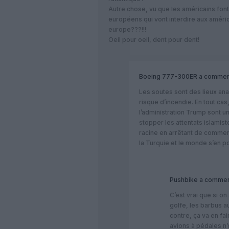
Autre chose, vu que les américains font
européens qui vont interdire aux améric
europe???!!!
Oeil pour oeil, dent pour dent!
Boeing 777-300ER
a commen
Les soutes sont des lieux an
risque d’incendie. En tout ca
l’administration Trump sont un
stopper les attentats islamist
racine en arrêtant de commerc
la Turquie et le monde s’en p
Pushbike
a commen
C’est vrai que si on
golfe, les barbus au
contre, ça va en fa
avions à pédales n’o