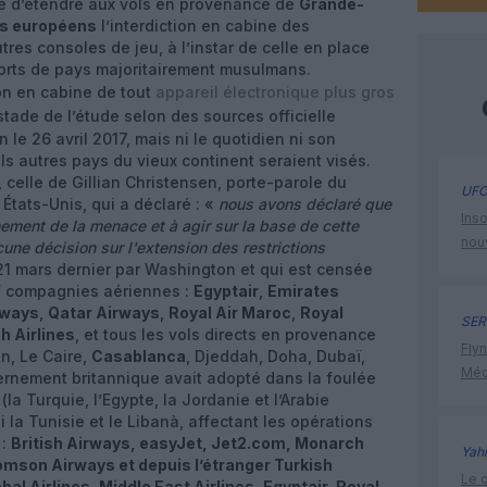
ge d’étendre aux vols en provenance de
Grande-
s européens
l’interdiction en cabine des
tres consoles de jeu, à l’instar de celle en place
oports de pays majoritairement musulmans.
ion en cabine de tout
appareil électronique plus gros
stade de l’étude selon des sources officielle
le 26 avril 2017, mais ni le quotidien ni son
s autres pays du vieux continent seraient visés.
r, celle de Gillian Christensen, porte-parole du
UFO
États-Unis, qui a déclaré : «
nous avons déclaré que
Inso
ement de la menace et à agir sur la base de cette
nou
une décision sur l'extension des restrictions
21 mars dernier par Washington et qui est censée
f compagnies aériennes :
Egyptair
,
Emirates
rways
,
Qatar Airways
,
Royal Air Maroc
,
Royal
SER
h Airlines
, et tous les vols directs en provenance
Flyn
n, Le Caire,
Casablanca
, Djeddah, Doha, Dubaï,
Méd
vernement britannique avait adopté dans la foulée
la Turquie, l’Egypte, la Jordanie et l’Arabie
la Tunisie et le Libanà, affectant les opérations
 :
British Airways, easyJet, Jet2.com, Monarch
Yah
omson Airways et depuis l’étranger Turkish
Le c
bal Airlines, Middle East Airlines, Egyptair, Royal