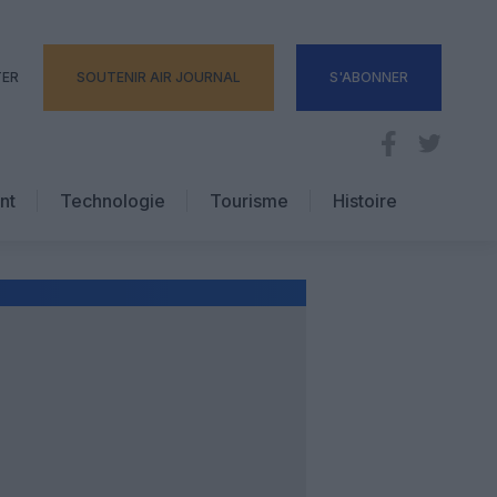
TER
SOUTENIR AIR JOURNAL
S'ABONNER
nt
Technologie
Tourisme
Histoire
Pratique
Hôtellerie
Voyages d’affaires