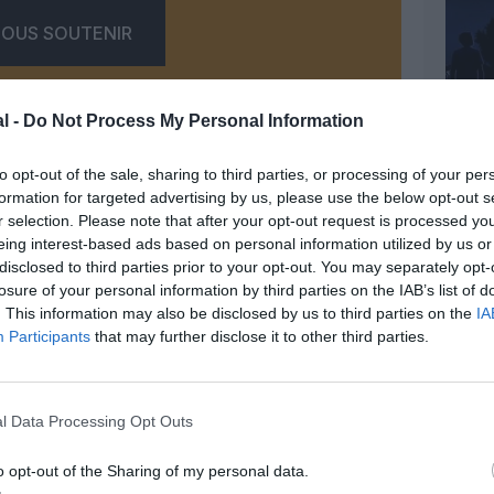
OUS SOUTENIR
l -
Do Not Process My Personal Information
to opt-out of the sale, sharing to third parties, or processing of your per
formation for targeted advertising by us, please use the below opt-out s
r selection. Please note that after your opt-out request is processed y
Facebook
Twitter
Pinterest
LinkedIn
Email
Print
eing interest-based ads based on personal information utilized by us or
disclosed to third parties prior to your opt-out. You may separately opt-
losure of your personal information by third parties on the IAB’s list of
. This information may also be disclosed by us to third parties on the
IA
MENTAIRE(S)
Participants
that may further disclose it to other third parties.
27 avril 2017 - 8 h 41 min
t interdits de plaquettes.
l Data Processing Opt Outs
visagé la même mesure sur les vols
o opt-out of the Sharing of my personal data.
ter une arme et l’utiliser, où la police