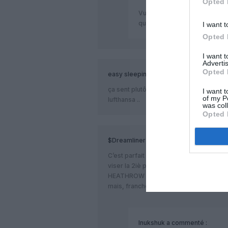
Opted 
Vu la part de marché d’easyje
qu’ADP “snobe” les low cost.
I want t
Opted 
I want 
Advertis
Opted 
easy sleeping pilot
a commenté :
ça sent plutôt le terminal pour eurowin
I want t
of my P
lufthansa ..
was col
Opted 
$Dreamliner
a commenté :
C’est parfait pour accroître le nombre 
viser la 2iè place européenne apres bi
HEATHROW !
mais, franchement,c’est oas une bonne
Inukshuk
a commenté :