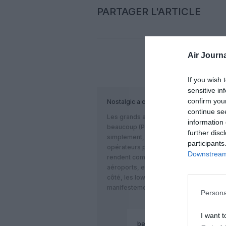
PARTAGER L'ARTICLE
Air Journa
COM
If you wish 
sensitive in
confirm you
Nostalgic
a commenté :
continue se
Les grands aéroports ont longtemps s
information 
beaucoup (Paris, Bruxelles, …)les cons
further disc
simplement, veulent avant tout protége
participants
opérateurs plus intelligents et plus pra
Downstream 
rendent compte que les low-cost sont i
aéroports, et prennent des mesures pou
côté, les low-cost ne répugnent plus à f
manifestement moyen de s’entendre …
Persona
I want t
bencello
a commenté :