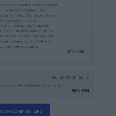
i l’exemple de hub à éviter. A friend
ort never was designed, it just
mais été conçu, il est juste arrivé par
ien son fonctionnement.
 bagages manquants, à vider les
ervices de piètre qualité. Bref, à
mme BA, l’aéroport de LHR n’a qu’une
e ses actionnaires. Et si LHR est le
t en tarifs de redevances
RÉPONDRE
28 mai 2017 - 13 h 28 min
 séparés, pas de problèmes. Yen à marre
RÉPONDRE
ER UN COMMENTAIRE