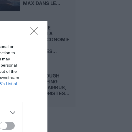
MAX DANS LE...
CARNET DE
VOYAGE : LA
CLASSE ECONOMIE
PREMIUM
sonal or
D’EMIRATES...
ection to
ou may
 personal
out of the
FARNBOROUGH
 downstream
2026 : BOEING
B’s List of
DEVANCE AIRBUS,
LES MOTORISTES...