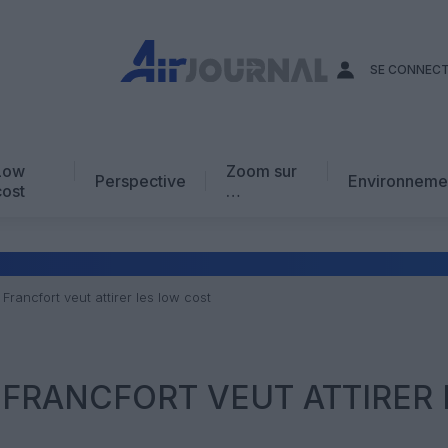
SE CONNEC
Low
Zoom sur
Perspective
Environneme
cost
…
Edito
En chiffres
Avis d’expert
 Francfort veut attirer les low cost
AJ Académie
Vidéo
 FRANCFORT VEUT ATTIRER 