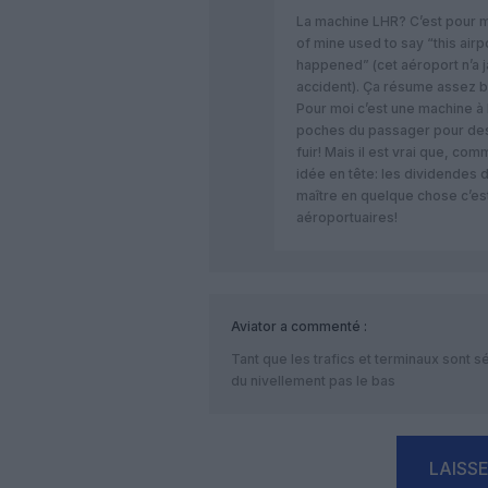
La machine LHR? C’est pour mo
of mine used to say “this airp
happened” (cet aéroport n’a ja
accident). Ça résume assez b
Pour moi c’est une machine à
poches du passager pour des s
fuir! Mais il est vrai que, co
idée en tête: les dividendes d
maître en quelque chose c’es
aéroportuaires!
Aviator
a commenté :
Tant que les trafics et terminaux sont
du nivellement pas le bas
LAISS