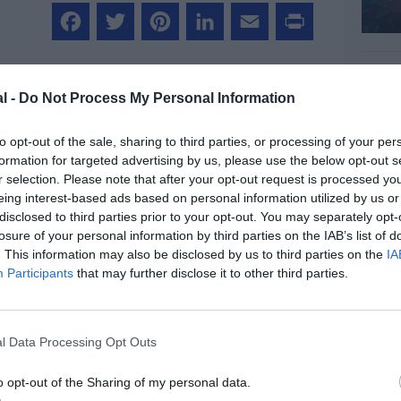
Facebook
Twitter
Pinterest
LinkedIn
Email
Print
l -
Do Not Process My Personal Information
MENTAIRE(S)
to opt-out of the sale, sharing to third parties, or processing of your per
formation for targeted advertising by us, please use the below opt-out s
r selection. Please note that after your opt-out request is processed y
27 mai 2017 - 10 h 17 min
eing interest-based ads based on personal information utilized by us or
nobé les compagnies low-cost et
disclosed to third parties prior to your opt-out. You may separately opt-
idèrent encore avec dédain ou, tout
losure of your personal information by third parties on the IAB’s list of
r leur compagnie “nationale”. Les
. This information may also be disclosed by us to third parties on the
IA
gmatiques, tels ceux de Fraport, se
Participants
that may further disclose it to other third parties.
mportants aussi pour les grands
r les attirer chez eux. Comme, de leur
réquenter les grands aéroports, il y a
RÉPONDRE
l Data Processing Opt Outs
o opt-out of the Sharing of my personal data.
28 mai 2017 - 1 h 06 min