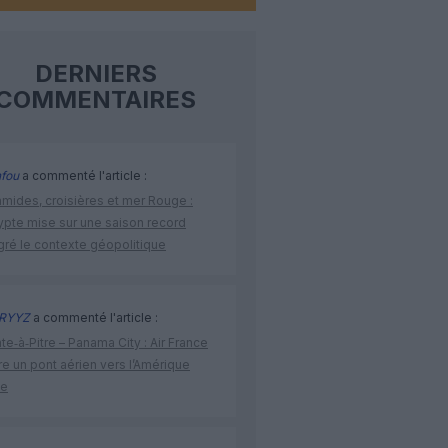
DERNIERS
COMMENTAIRES
fou
a commenté l'article :
amides, croisières et mer Rouge :
ypte mise sur une saison record
gré le contexte géopolitique
RYYZ
a commenté l'article :
te‑à‑Pitre – Panama City : Air France
e un pont aérien vers l’Amérique
ne