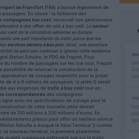
roport de Francfort
(FRA) a baissé légèrement de
e passagers. En cause : la faiblesse des
ux
compagnies low cost
, reconnaît son gestionnaire
attendent à des offres de vols à bas coût. Le
secteur
ur cent de la circulation aérienne en Europe
perdu une part importante du trafic parce que les
 des
services aériens à bas prix
. Ainsi, une ouverture
ancfort ne peut pas continuer à ignorer cette tendance
Man
igné Stefan Schulte, le PDG de Fraport. Pour
Pyr
ce du nombre de passagers sur les low cost, Fraport
a possibilité de relancer la construction de la
l’Ég
 l'approbation de zonages respectifs pour le projet
mal
té de 4 à 6 millions de voyageurs, la jetée G serait
dre aux exigences de
trafic à bas coût
tout en
des correspondances
des compagnies
TFF
 en ligne avec les spécifications de zonage pour le
onstruction de cette nouvelle jetée devrait
Poin
rdre de 100 millions à 200 millions d'euros. En
ouvr
vestissements prévus pour offrir un meilleur service
lati
 Stefan Schulte a évoqué le futur Terminal 3 comme
vec ce nouveau terminal, la première plateforme
de qualité supérieure nettement axé sur le trafic