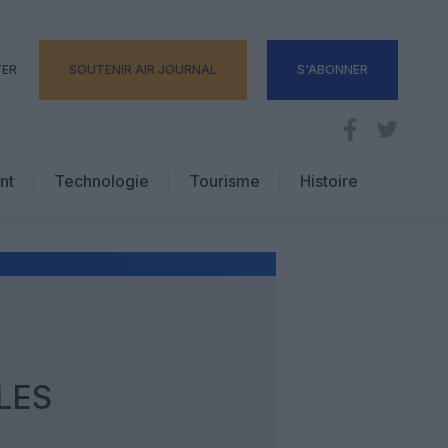
TER
SOUTENIR AIR JOURNAL
S'ABONNER
nt
Technologie
Tourisme
Histoire
Pratique
Hôtellerie
Voyages d’affaires
LES