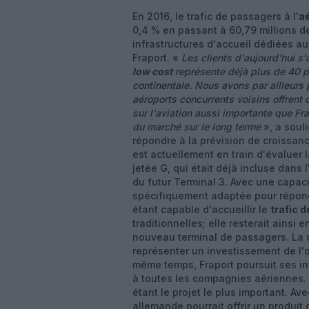
En 2016, le trafic de passagers à l'
aé
0,4 % en passant à 60,79 millions d
infrastructures d'accueil dédiées a
Fraport. «
Les clients d'aujourd'hui s'
low cost
représente déjà plus de 40 po
continentale. Nous avons par ailleurs 
aéroports concurrents voisins offrent
sur l'aviation aussi importante que Fr
du marché sur le long terme
», a soul
répondre à la prévision de croissan
est actuellement en train d'évaluer l
jetée G, qui était déjà incluse dans
du futur Terminal 3. Avec une capaci
spécifiquement adaptée pour répon
étant capable d'accueillir le
trafic 
traditionnelles; elle resterait ainsi
nouveau terminal de passagers. La c
représenter un investissement de l'o
même temps, Fraport poursuit ses in
à toutes les compagnies aériennes.
étant le projet le plus important. A
allemande pourrait offrir un produit 