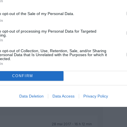
In
t a CDG, vueling a orly… je doute
RÉPONDRE
o opt-out of the Sale of my Personal Data.
In
to opt-out of processing my Personal Data for Targeted
ing.
In
27 mai 2017 - 11 h 20 min
gs et les vols plus vacances du groupe
o opt-out of Collection, Use, Retention, Sale, and/or Sharing
ersonal Data that Is Unrelated with the Purposes for which it
RÉPONDRE
lected.
In
CONFIRM
27 mai 2017 - 14 h 34 min
des passagers annuels là à Franckort et
en sûr le géant et le maitre LA MACHINE
Data Deletion
Data Access
Privacy Policy
 nouvelle pour le groupe LUFTHANSA !!!
RÉPONDRE
28 mai 2017 - 16 h 12 min