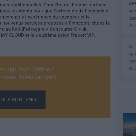
GVA
es traditionnelles. Pour l'heure, Fraport renforce
naux existants pour que l'extension de l'ensemble
Apr
encore plus l'expérience du voyageur et la
cau
les nouveaux services proposés à Francport, citons la
déjà
ne au hall d'aérogare « Concourse C » du
it MY CLOUD et le deuxième salon Fraport VIP.
Pas 
Apr
cau
déjà
z apprécié l’article ?
-nous, faites un don !
OUS SOUTENIR