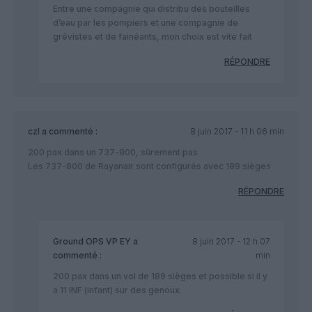
Entre une compagnie qui distribu des bouteilles
d’eau par les pompiers et une compagnie de
grévistes et de fainéants, mon choix est vite fait
RÉPONDRE
czl
a commenté :
8 juin 2017 - 11 h 06 min
200 pax dans un 737-800, sûrement pas
Les 737-800 de Rayanair sont configurés avec 189 sièges
RÉPONDRE
Ground OPS VP EY
a
8 juin 2017 - 12 h 07
commenté :
min
200 pax dans un vol de 189 sièges et possible si il y
a 11 INF (infant) sur des genoux.