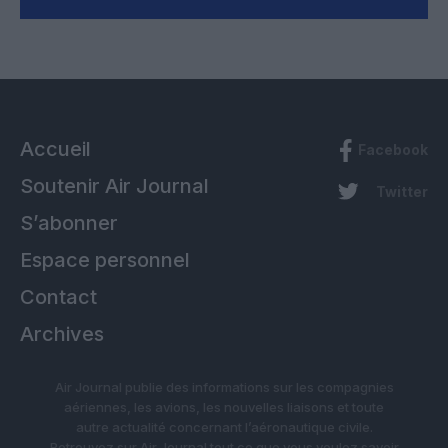
Accueil
Facebook
Soutenir Air Journal
Twitter
S’abonner
Espace personnel
Contact
Archives
Air Journal publie des informations sur les compagnies
aériennes, les avions, les nouvelles liaisons et toute
autre actualité concernant l’aéronautique civile.
Retrouvez sur Air Journal tout ce que vous voulez savoir