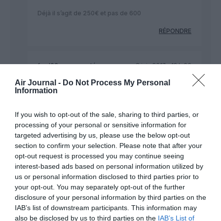
Déjà il s’agit de 250€ et pas de 600
RÉPONDRE
fred06
a commenté :
8 juin 2017 - 13 h 06
min
Air Journal -
Do Not Process My Personal
Relaxez vous, votre haine ne vous a pas permis de
Information
lire l’article jusqu’au bout!
If you wish to opt-out of the sale, sharing to third parties, or
” ….Puis tous les passagers ont été pris en charge
processing of your personal or sensitive information for
par la compagnie aérienne pour aller dîner,….”
targeted advertising by us, please use the below opt-out
RÉPONDRE
section to confirm your selection. Please note that after your
opt-out request is processed you may continue seeing
interest-based ads based on personal information utilized by
us or personal information disclosed to third parties prior to
your opt-out. You may separately opt-out of the further
Frenchpilot83
a commenté :
8 juin 2017 - 13 h 16 min
disclosure of your personal information by third parties on the
Il est écrit que le repas du soir à été payé par la compagnie. Il
IAB’s list of downstream participants. This information may
y a selon moi une nette amélioration de la politique de gestion
also be disclosed by us to third parties on the
IAB’s List of