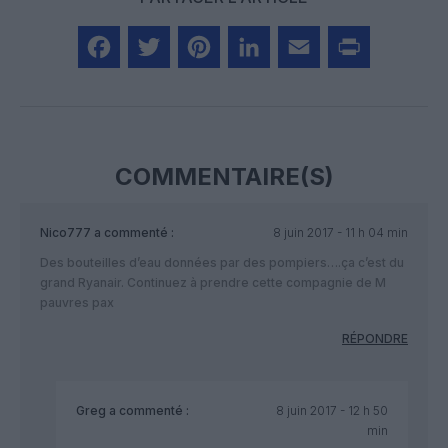
Facebook
Twitter
Pinterest
LinkedIn
Email
Print
COMMENTAIRE(S)
Nico777
a commenté :
8 juin 2017 - 11 h 04 min
Des bouteilles d’eau données par des pompiers….ça c’est du
grand Ryanair. Continuez à prendre cette compagnie de M
pauvres pax
RÉPONDRE
Greg
a commenté :
8 juin 2017 - 12 h 50
min