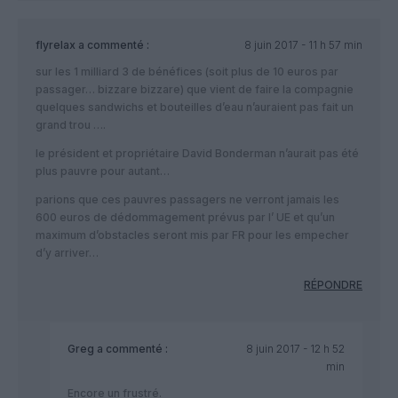
flyrelax
a commenté :
8 juin 2017 - 11 h 57 min
sur les 1 milliard 3 de bénéfices (soit plus de 10 euros par
passager… bizzare bizzare) que vient de faire la compagnie
quelques sandwichs et bouteilles d’eau n’auraient pas fait un
grand trou ….
le président et propriétaire David Bonderman n’aurait pas été
plus pauvre pour autant…
parions que ces pauvres passagers ne verront jamais les
600 euros de dédommagement prévus par l’ UE et qu’un
maximum d’obstacles seront mis par FR pour les empecher
d’y arriver…
RÉPONDRE
Greg
a commenté :
8 juin 2017 - 12 h 52
min
Encore un frustré.