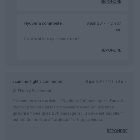
RÉPONDRE
Flyover
a commenté :
8 juin 2017 - 12 h 37
min
C’est vrai que ça change tout !
RÉPONDRE
scammerfight
a commenté :
8 juin 2017 - 11 h 36 min
@ Thierry Blancmont
En lisant en votre article : ” Quelque 200 passagers d’un vol
Ryanair pour Fès au Maroc devaient décollé ” je pense
qu’écrire ” Quelques 200 passagers (…) devaient décoller ”
eut été de meilleure ” pratique ” orthographique.
RÉPONDRE