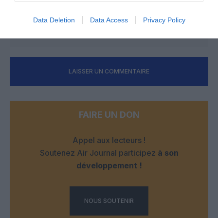
Etienne. Je vous laisse estimer le cout de l’operation.
Amicalement
Data Deletion
Data Access
Privacy Policy
RÉPONDRE
LAISSER UN COMMENTAIRE
FAIRE UN DON
Appel aux lecteurs !
Soutenez Air Journal participez
à son
développement !
NOUS SOUTENIR