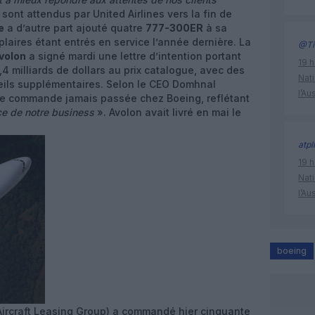
sont attendus par United Airlines vers la fin de
e
a d’autre part ajouté quatre
777-300ER
à sa
aires étant entrés en service l’année dernière. La
@Ti
volon
a signé mardi une lettre d’intention portant
19 h
,4 milliards de dollars au prix catalogue, avec des
Nati
eils supplémentaires. Selon le CEO Domhnal
l’Au
tante commande jamais passée chez Boeing, reflétant
rce de notre business
». Avolon avait livré en mai le
atpl
19 h
Nati
l’Au
boeing
ircraft Leasing Group) a commandé hier cinquante