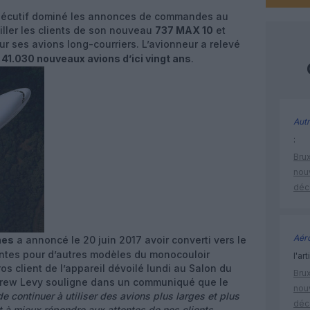
nsécutif dominé les annonces de commandes au
iller les clients de son nouveau
737 MAX 10
et
r ses avions long-courriers. L’avionneur a relevé
à
41.030 nouveaux avions d’ici vingt ans
.
Autr
:
Brux
nouv
déc
Aéro
nes
a annoncé le 20 juin 2017 avoir converti vers le
tes pour d’autres modèles du monocouloir
l'art
os client de l’appareil dévoilé lundi au Salon du
Brux
ndrew Levy souligne dans un communiqué que le
nouv
de continuer à utiliser des avions plus larges et plus
déc
t à mieux répondre aux attentes de nos clients