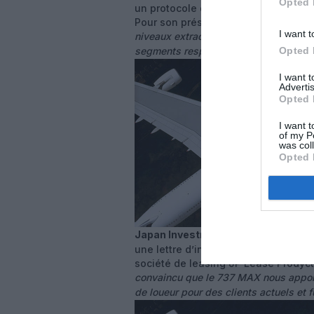
Opted 
un protocole d’accord pour cinq
787
Pour son président Wang Shusheng
I want t
niveaux extraordinaires d’efficience, 
Opted 
segments respectifs (…), pour accomp
I want 
Advertis
Opted 
I want t
of my P
was col
Opted 
Japan Investment Adviser
(JIA) a 
une lettre d’intention pour dix
737 M
société de leasing JP Lease Prodycts
convaincu que le 737 MAX nous apporte
de loueur pour des clients actuels et f