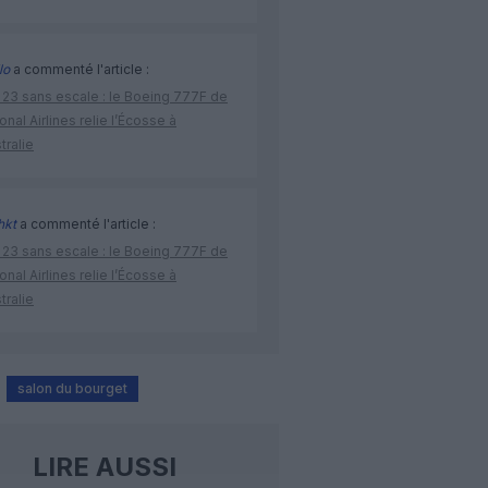
lo
a commenté l'article :
 23 sans escale : le Boeing 777F de
onal Airlines relie l’Écosse à
stralie
hkt
a commenté l'article :
 23 sans escale : le Boeing 777F de
onal Airlines relie l’Écosse à
stralie
salon du bourget
LIRE AUSSI