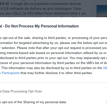
AX 10
. Il s’agit de sa première commande directe
à 5,8 milliards de dollars au prix catalogue. Cela
nus par CALC, le CEO Mike Poon déclarant être «
en
 de 230 avions d’ici 2023
».
Aviation Capital Group
 de son côté annoncé une commande de vingt
737
l -
Do Not Process My Personal Information
rds de dollars au prix catalogue. ACG a déjà
.
to opt-out of the sale, sharing to third parties, or processing of your per
formation for targeted advertising by us, please use the below opt-out s
r selection. Please note that after your opt-out request is processed y
eing interest-based ads based on personal information utilized by us or
disclosed to third parties prior to your opt-out. You may separately opt-
losure of your personal information by third parties on the IAB’s list of
. This information may also be disclosed by us to third parties on the
IA
Participants
that may further disclose it to other third parties.
l Data Processing Opt Outs
ay Airways
, basée à l’aéroport de Tianjin, a
737 MAX 8, d’une valeur totale de 1,8 millliard de
o opt-out of the Sharing of my personal data.
éjà 21
737-800
et
737-900ER
, elle a en outre signé