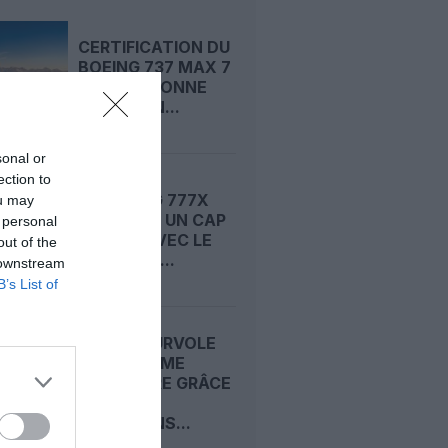
CERTIFICATION DU
BOEING 737 MAX 7
: LA FAA DONNE
ENFIN SON...
sonal or
ection to
LE BOEING 777X
ou may
FRANCHIT UN CAP
 personal
DÉCISIF AVEC LE
out of the
SEPTIÈME...
 downstream
B’s List of
AIRBUS SURVOLE
LE DEUXIÈME
TRIMESTRE GRÂCE
À SES
LIVRAISONS...