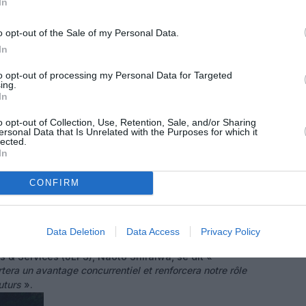
In
-9 Dreamliner
, ses premiers avions long-courrier.
, «
ces nouveaux avions devraient apporter des
o opt-out of the Sale of my Personal Data.
de fiabilité et de confort des passagers dans leurs
In
agner l’expansion de notre réseau
».
to opt-out of processing my Personal Data for Targeted
ing.
In
o opt-out of Collection, Use, Retention, Sale, and/or Sharing
ersonal Data that Is Unrelated with the Purposes for which it
lected.
In
CONFIRM
signé sa première commande chez Boeing, signant
Data Deletion
Data Access
Privacy Policy
AX 8
. Le PDG du groupe japonais propriétaire de la
 & Services (JLPS), Naoto Shiraiwa, se dit «
ra un avantage concurrentiel et renforcera notre rôle
uturs
».