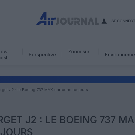
SE CONNEC
Low
Zoom sur
Perspective
Environneme
cost
…
Edito
En chiffres
Avis d’expert
rget J2 : le Boeing 737 MAX cartonne toujours
AJ Académie
Vidéo
GET J2 : LE BOEING 737 M
UJOURS