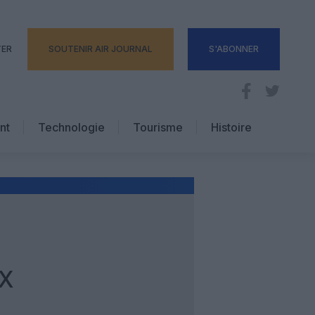
TER
SOUTENIR AIR JOURNAL
S'ABONNER
nt
Technologie
Tourisme
Histoire
Pratique
Hôtellerie
Voyages d’affaires
AX