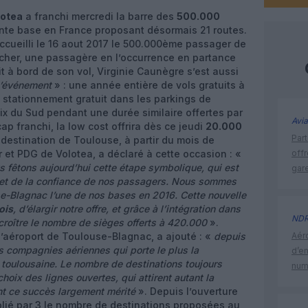
lotea
a franchi mercredi la barre des
500.000
ente base en France proposant désormais 21 routes.
ccueilli le 16 aout 2017 le 500.000ème passager de
 cher, une passagère en l’occurrence en partance
it à bord de son vol, Virginie Caunègre s’est aussi
 l’événement
» : une année entière de vols gratuits à
stationnement gratuit dans les parkings de
roix du Sud pendant une durée similaire offertes par
Avia
p franchi, la low cost offrira dès ce jeudi
20.000
Part
 destination de Toulouse, à partir du mois de
et PDG de Volotea, a déclaré à cette occasion : «
off
s fêtons aujourd’hui cette étape symbolique, qui est
gar
é et de la confiance de nos passagers. Nous sommes
use-Blagnac l’une de nos bases en 2016. Cette nouvelle
ois
, d’élargir notre offre, et grâce à l’intégration dans
ND
croître le nombre de sièges offerts à 420.000
».
’aéroport de Toulouse-Blagnac, a ajouté : «
depuis
Aéro
s compagnies aériennes qui porte le plus la
d’e
 toulousaine. Le nombre de destinations toujours
num
 choix des lignes ouvertes, qui attirent autant la
uent ce succès largement mérité
». Depuis l’ouverture
plié par 3 le nombre de destinations proposées au