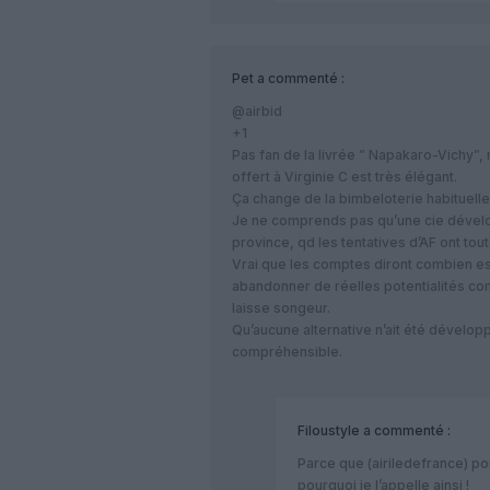
Pet
a commenté :
@airbid
+1
Pas fan de la livrée ” Napakaro-Vichy”,
offert à Virginie C est très élégant.
Ça change de la bimbeloterie habituell
Je ne comprends pas qu’une cie dévelop
province, qd les tentatives d’AF ont to
Vrai que les comptes diront combien est 
abandonner de réelles potentialités co
laisse songeur.
Qu’aucune alternative n’ait été dévelop
compréhensible.
Filoustyle
a commenté :
Parce que (airiledefrance) p
pourquoi je l’appelle ainsi !