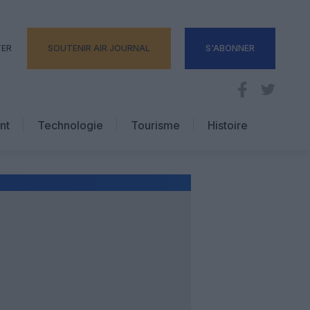
TER
SOUTENIR AIR JOURNAL
S'ABONNER
nt
Technologie
Tourisme
Histoire
Pratique
Hôtellerie
Voyages d’affaires