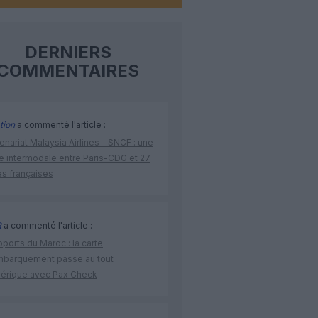
DERNIERS
COMMENTAIRES
tion
a commenté l'article :
enariat Malaysia Airlines – SNCF : une
re intermodale entre Paris-CDG et 27
es françaises
R
a commenté l'article :
ports du Maroc : la carte
mbarquement passe au tout
érique avec Pax Check