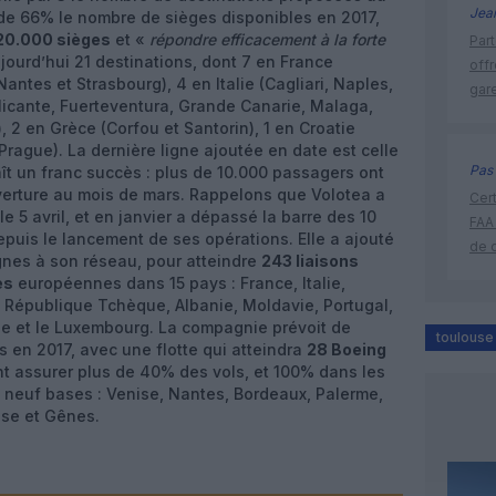
Jea
de 66% le nombre de sièges disponibles en 2017,
20.000 sièges
et «
répondre efficacement à la forte
Part
jourd’hui 21 destinations, dont 7 en France
off
 Nantes et Strasbourg), 4 en Italie (Cagliari, Naples,
gar
licante, Fuerteventura, Grande Canarie, Malaga,
 2 en Grèce (Corfou et Santorin), 1 en Croatie
(Prague). La dernière ligne ajoutée en date est celle
Pas 
ît un franc succès : plus de 10.000 passagers ont
verture au mois de mars. Rappelons que Volotea a
Cert
e 5 avril, et en janvier a dépassé la barre des 10
FAA
epuis le lancement de ses opérations. Elle a ajouté
de 
gnes à son réseau, pour atteindre
243 liaisons
es
européennes dans 15 pays : France, Italie,
 République Tchèque, Albanie, Moldavie, Portugal,
de et le Luxembourg. La compagnie prévoit de
toulouse
s en 2017, avec une flotte qui atteindra
28 Boeing
t assurer plus de 40% des vols, et 100% dans les
 neuf bases : Venise, Nantes, Bordeaux, Palerme,
use et Gênes.