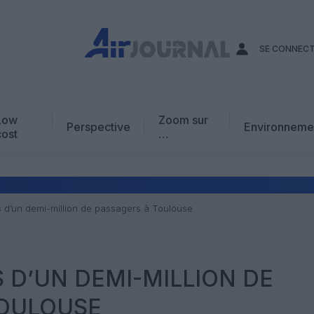
SE CONNEC
Low
Zoom sur
Perspective
Environneme
cost
…
Edito
En chiffres
Avis d’expert
us d’un demi-million de passagers à Toulouse
AJ Académie
Vidéo
S D’UN DEMI-MILLION DE
TOULOUSE