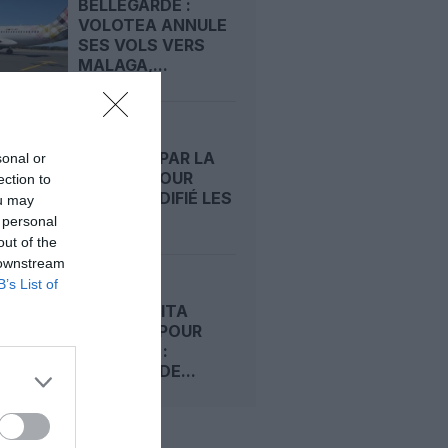
BELLEGARDE :
VOLOTEA ANNULE
SES VOLS VERS
MALAGA,...
VOLOTEA
ÉPINGLÉE PAR LA
sonal or
DGCCRF POUR
ection to
AVOIR MODIFIÉ LES
ou may
PRIX...
 personal
out of the
 downstream
B’s List of
VOLOTEA
ATTAQUE ITA
AIRWAYS POUR
“VOLARE” :
BATAILLE DE...