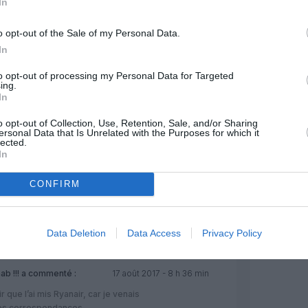
In
17 août 2017 - 8 h 04 min
oir le compte de résultats de cette
o opt-out of the Sale of my Personal Data.
t des cadeaux.
RÉPONDRE
In
to opt-out of processing my Personal Data for Targeted
ing.
mmenté :
17 août 2017 - 8 h 31 min
In
o opt-out of Collection, Use, Retention, Sale, and/or Sharing
gros benef Apres gros benef dans la
ersonal Data that Is Unrelated with the Purposes for which it
anair, peu importe d’où vient argent
lected.
In
t ça va ça vient, mais c’est mieux
CONFIRM
st encore le cas, c’est toujours le cas…
 années… Alors pour tout le reste,
RÉPONDRE
Data Deletion
Data Access
Privacy Policy
b !!!
a commenté :
17 août 2017 - 8 h 36 min
r que l’ai mis Ryanair, car je venais
r les correspondances