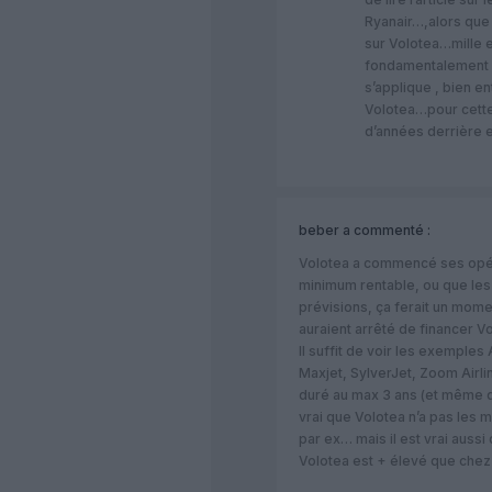
Ryanair…,alors que 
sur Volotea…mille
fondamentalement c
s’applique , bien e
Volotea…pour cette
d’années derrière e
beber
a commenté :
Volotea a commencé ses opérat
minimum rentable, ou que les
prévisions, ça ferait un mom
auraient arrêté de financer Volo
Il suffit de voir les exemples
Maxjet, SylverJet, Zoom Airli
duré au max 3 ans (et même qu
vrai que Volotea n’a pas les
par ex… mais il est vrai aussi
Volotea est + élevé que chez