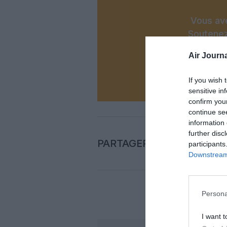
Vous ave
Soutenez
Air Journa
N
If you wish 
sensitive in
confirm you
continue se
information 
further disc
PARTAGER L'ARTICLE
participants
Downstream 
Persona
COM
I want t