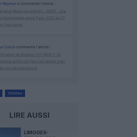
n Neymar
a commenté l'article :
enariat Malaysia Airlines – SNCF : une
re intermodale entre Paris-CDG et 27
es françaises
si Cool
a commenté l'article :
ification du Boeing 737 MAX 7 : la
 donne enfin son feu vert après près
dix ans de turbulence
Volotea
LIRE AUSSI
LIMOGES-