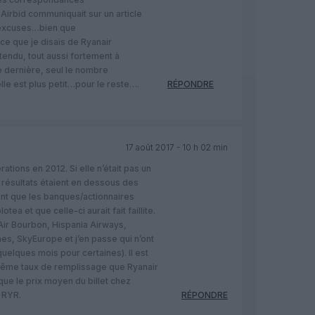
Airbid communiquait sur un article
 excuses…bien que
e que je disais de Ryanair
ntendu, tout aussi fortement à
 dernière, seul le nombre
lle est plus petit…pour le reste….
RÉPONDRE
17 août 2017 - 10 h 02 min
ions en 2012. Si elle n’était pas un
 résultats étaient en dessous des
ent que les banques/actionnaires
tea et que celle-ci aurait fait faillite.
 Air Bourbon, Hispania Airways,
nes, SkyEurope et j’en passe qui n’ont
elques mois pour certaines). Il est
 même taux de remplissage que Ryanair
 que le prix moyen du billet chez
 RYR.
RÉPONDRE