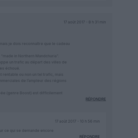
17 août 2017 - 8 h 31 min
 mais je dois reconnaître que le cadeau
e “made in Northern Mandchuria”.
pe un trafic au départ des villes de
utes échoué.
rentable ou non un tel trafic, mais
mmerciales de l’ampleur des régions
pée (genre Boost) est difficilement
RÉPONDRE
17 août 2017 - 10 h 56 min
our ce qui se demande encore
RÉPONDRE