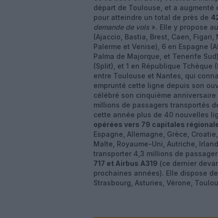
départ de Toulouse, et a augmenté 
pour atteindre un total de près de
4
demande de vols
». Elle y propose au
(Ajaccio, Bastia, Brest, Caen, Figari,
Palerme et Venise), 6 en Espagne (A
Palma de Majorque, et Tenerife Sud),
(Split), et 1 en République Tchèque 
entre Toulouse et Nantes, qui conna
emprunté cette ligne depuis son ou
célébré son cinquième anniversaire l
millions de passagers transportés d
cette année plus de 40 nouvelles li
opérées vers 79 capitales régional
Espagne, Allemagne, Grèce, Croatie,
Malte, Royaume-Uni, Autriche, Irlan
transporter 4,3 millions de passager
717 et Airbus A319
(ce dernier devan
prochaines années). Elle dispose de
Strasbourg, Asturies, Vérone, Toulo