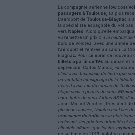
La compagnie aérienne
low cost Vo
passagers à Toulouse
, sa plus réc
L’aéroport de
Toulouse-Blagnac
a a
la spécialiste espagnole du vol pas
vers
Naples
. Alors qu’elle embarqua
vu remettre un prix «
à la hauteur de
bord de Volotea, avec une année de 
l’aéroport et l’entrée au salon La C
Blagnac. Pour célébrer ce nouveau ca
billets à partir de 19€
au départ et à
septembre. Carlos Muñoz, Fondateur 
c’est avec beaucoup de fierté que nou
un véritable témoignage de la fidélit
ravis d’avoir fait du tarmac de Toulo
étape nous a permis de créer
50 empl
notre flotte de deux Airbus A319, d’ac
Jean-Michel Vernhes, Président de l
plusieurs années, Volotea est l’une de
croissance du trafic
sur la plateforme
croissant, les prix très attractifs et le
clientèle affaires que loisirs, expliq
de sa base en 2016, Volotea a multi