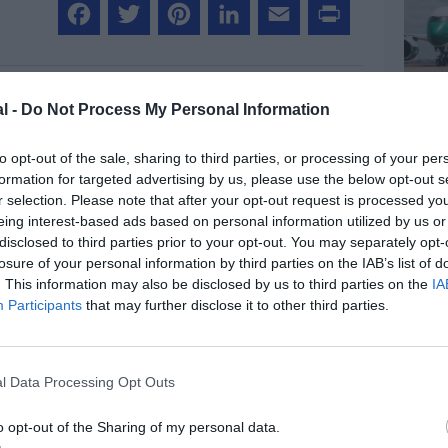
Facebook
Twitter
Pinterest
LinkedIn
Email
Print
l -
Do Not Process My Personal Information
MENTAIRE(S)
to opt-out of the sale, sharing to third parties, or processing of your per
formation for targeted advertising by us, please use the below opt-out s
14 octobre 2017 - 14 h 12 min
r selection. Please note that after your opt-out request is processed y
eing interest-based ads based on personal information utilized by us or
evient un incontournable des liaisons
disclosed to third parties prior to your opt-out. You may separately opt-
ut éviter de voler 3/4heures plein sud
eures plein nord…
losure of your personal information by third parties on the IAB’s list of
qui ont annoncé conjointement avec GOL,
. This information may also be disclosed by us to third parties on the
IA
d’une plateforme de correspondances à
Participants
that may further disclose it to other third parties.
au printemps 2018-, on voit ici Azul ( et
e Star alliance donc, mais là, c’est
e…
onomique brésilienne-, TAM ( devenue
l Data Processing Opt Outs
tablir un hub dans le Nordeste , mais n’a
iendra sans doute…
RÉPONDRE
o opt-out of the Sharing of my personal data.