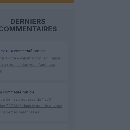
DERNIERS
COMMENTAIRES
tros13
a commenté l'article :
te‑à‑Pitre – Panama City : Air France
e un pont aérien vers l’Amérique
ne
a commenté l'article :
ue de fissures : près de 1 500
ing 737 MAX dans le monde devront
 inspectés selon la FAA