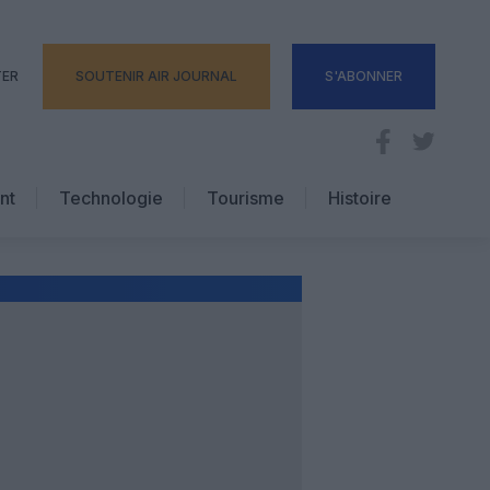
TER
SOUTENIR AIR JOURNAL
S'ABONNER
nt
Technologie
Tourisme
Histoire
Pratique
Hôtellerie
Voyages d’affaires