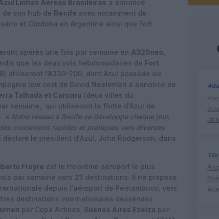
Azul Linhas Aéreas Brasileiras
a annoncé
ir de son hub de
Recife
avec notamment de
osario et Córdoba en Argentine ainsi que Fort
seront opérés une fois par semaine en
A320neo,
andis que les deux vols hebdomadaires de
Fort
18) utiliseront l’A330-200, dont Azul possède six
mpagnie low cost de David Neeleman a annoncé de
Alba
rra Talhada et Caruaru
(deux villes du
Poin
ar semaine,
qui utiliseront la flotte d'Azul de
ouvr
).
« Notre réseau à Recife se développe chaque jour,
lati
 des connexions rapides et pratiques vers diverses
 déclaré le président d'Azul, John Rodgerson, dans
Tilo
berto Freyre
est le troisième aéroport le plus
Risq
ols par semaine vers 23 destinations. Il ne propose
Boe
nternationale depuis l'aéroport de Pernambuco, vers
être
utres destinations internationales desservies
cumen
par Copa Airlines, B
uenos Aires Ezeiza
par