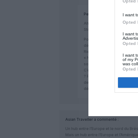
Opted 
Pet
a commenté :
I want t
Opted 
Ah? La crise est terminée au 
Street ignore.
I want 
Advertis
Pour la énième fois, le fant
Opted 
développement échauffe les e
Rien de sérieux n’a jamais été
I want t
« Nord », et ce ne sont pas q
of my P
was col
soit.
Opted 
C’est sympa de créer des pla
? Pour desservir l’AmLat ? On 
desservir les petites villes d
développement, soit.
Asian Traveller
a commenté :
Un hub entre l’Europe et le nord du Brés
Mais un hub entre l’Europe et l’Amérique