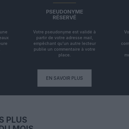
PSEUDONYME
RÉSERVÉ
'une
Votre pseudonyme est validé à
Vo
deaux
partir de votre adresse mail,
eure
empêchant qu'un autre lecteur
com
.
publie un commentaire à votre
place.
mo
EN SAVOIR PLUS
S PLUS
DU MOIS