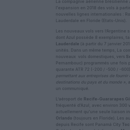
La compagnie aérienne brésilienne
l'expansion en 2018 des vols à part
nouvelles lignes internationales : R
Lauderdale en Floride (Etats-Unis).
Les nouveaux vols vers l’Argentine 
dont Azul possède 8 exemplaires, t
Lauderdale
(à partir du 7 janvier 20
unités. Dans un même temps, La co
nouveaux
vols domestiques, vers
Se
Pernambouc) programmés une fois p
quarante ATR 72 (-200 / -500 / -600
permettant aux entreprises de fournir
destinations du pays et du monde »,
a
un communiqué.
L’aéroport de
Recife-Guararapes Gil
fréquenté d'Azul, avec environ 300 v
actuellement qu'une seule liaison i
Orlando
(toujours en Floride). Les a
depuis Recife sont Panamá City
To