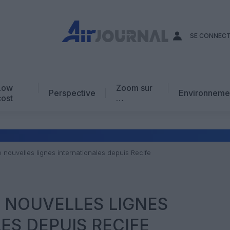
SE CONNEC
Low
Zoom sur
Perspective
Environneme
cost
…
Edito
En chiffres
Avis d’expert
 nouvelles lignes internationales depuis Recife
AJ Académie
Vidéo
 NOUVELLES LIGNES
ES DEPUIS RECIFE