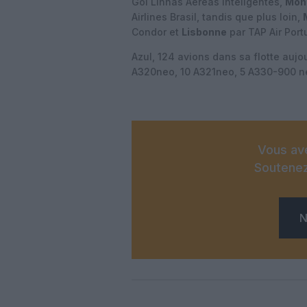
Gol Linhas Aéreas Inteligentes,
Mon
Airlines Brasil, tandis que plus loin,
Condor et
Lisbonne
par TAP Air Port
Azul, 124 avions dans sa flotte auj
A320neo, 10 A321neo, 5 A330-900 ne
Vous ave
Soutenez
N