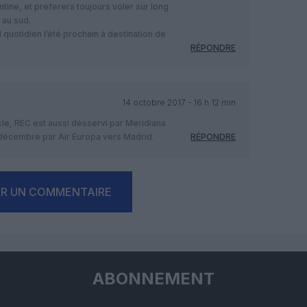
ntine, et preferera toujours voler sur long
 au sud.
 quotidien l’été prochain à destination de
RÉPONDRE
14 octobre 2017 - 16 h 12 min
cle, REC est aussi désservi par Meridiana
 décembre par Air Europa vers Madrid.
RÉPONDRE
ER UN COMMENTAIRE
ABONNEMENT