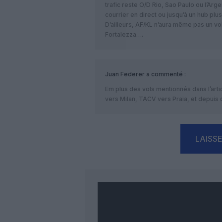
trafic reste O/D Rio, Sao Paulo ou l’Arge
courrier en direct ou jusqu’à un hub plus
D’ailleurs, AF/KL n’aura même pas un vol
Fortalezza….
Juan Federer
a commenté :
Em plus des vols mentionnés dans l’arti
vers Milan, TACV vers Praia, et depuis
LAISS