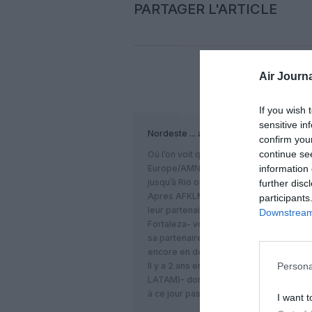
PARTAGER L'ARTICLE
Air Journa
COM
If you wish 
sensitive in
Nordeste ...
a commenté :
confirm you
continue se
Où l’on voit que le Nordeste brésilien d
information 
Europe/AMN- Brésil…du moins si l’on ve
jusqu’à Rio ou Sao puis remonter 3/4 h
further disc
Apres AFKLM ( et Delta suit sous peu) 
participants
leur partenaire brésilien, la création 
Downstream 
Fortaleza- vol KLM et JOON déjà, prévus 
sa partenaire TAP ( et au-delà sans dout
encore en devenir) qui ont choisi Recif
Il y a 2 ans environ- avant la crise éc
Persona
LATAM)- donc OneWorld- disait vouloir é
à ce jour pas encore donné suite…ça v
I want t