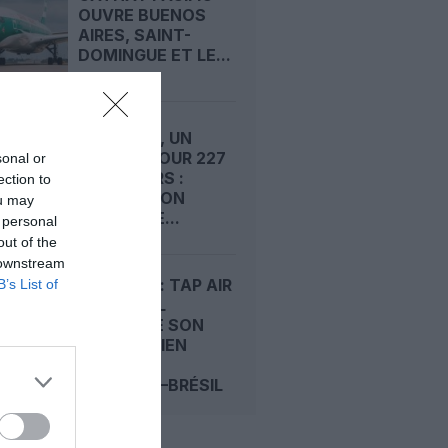
OUVRE BUENOS
AIRES, SAINT-
DOMINGUE ET LE...
AU BRÉSIL, UN
PROCÈS POUR 227
sonal or
PASSAGERS :
ection to
L’EXCEPTION
ou may
MONDIALE...
 personal
out of the
 downstream
ÉTÉ 2026 : TAP AIR
B’s List of
PORTUGAL
RENFORCE SON
PONT AÉRIEN
FRANCE–
LISBONNE–BRÉSIL