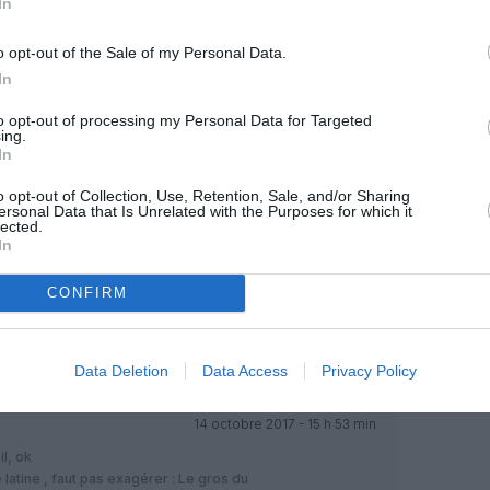
In
14 octobre 2017 - 16 h 51 min
o opt-out of the Sale of my Personal Data.
In
Brésil ? Voilà un scoop que même Wall
to opt-out of processing my Personal Data for Targeted
ing.
asme du Nord / Nordeste en
In
sprits. Ce sera un four de plus.
 fait au Brésil pour développer le
o opt-out of Collection, Use, Retention, Sale, and/or Sharing
ques avions qui y feront quoi que ce
ersonal Data that Is Unrelated with the Purposes for which it
lected.
In
teformes/hubs etc, mais pour aller où
voit les connaisseurs de la région..
u Nord, oubliées par tout
CONFIRM
RÉPONDRE
Data Deletion
Data Access
Privacy Policy
14 octobre 2017 - 15 h 53 min
il, ok
 latine , faut pas exagérer : Le gros du