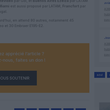
tevideo
par Gol, et
Buenos Aires Ezeiza
par LATAM
avia
Miami
est aussi proposé par LATAM,
Francfort
par
A380
ugal.
hub
pay
ourd’hui, en attend 80 autres, notamment 45
o et 30 Embraer E195-E2.
Jea
A380
hub
z apprécié l’article ?
pay
-nous, faites un don !
azul
OUS SOUTENIR