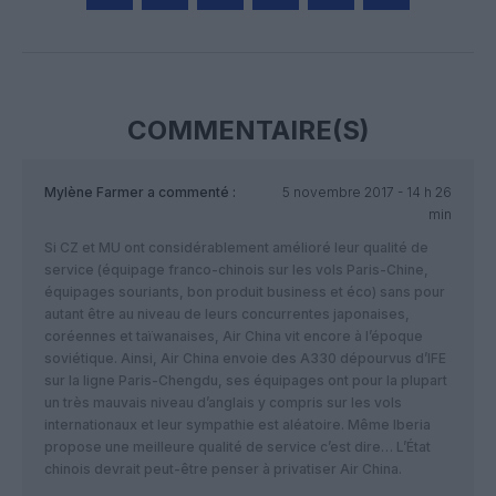
Facebook
Twitter
Pinterest
LinkedIn
Email
Print
COMMENTAIRE(S)
Mylène Farmer
a commenté :
5 novembre 2017 - 14 h 26
min
Si CZ et MU ont considérablement amélioré leur qualité de
service (équipage franco-chinois sur les vols Paris-Chine,
équipages souriants, bon produit business et éco) sans pour
autant être au niveau de leurs concurrentes japonaises,
coréennes et taïwanaises, Air China vit encore à l’époque
soviétique. Ainsi, Air China envoie des A330 dépourvus d’IFE
sur la ligne Paris-Chengdu, ses équipages ont pour la plupart
un très mauvais niveau d’anglais y compris sur les vols
internationaux et leur sympathie est aléatoire. Même Iberia
propose une meilleure qualité de service c’est dire… L’État
chinois devrait peut-être penser à privatiser Air China.