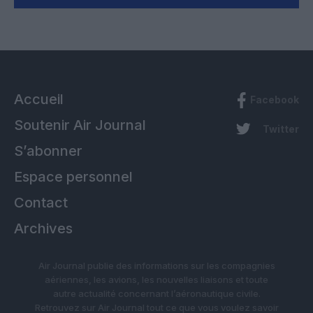
Accueil
Facebook
Soutenir Air Journal
Twitter
S’abonner
Espace personnel
Contact
Archives
Air Journal publie des informations sur les compagnies
aériennes, les avions, les nouvelles liaisons et toute
autre actualité concernant l’aéronautique civile.
Retrouvez sur Air Journal tout ce que vous voulez savoir