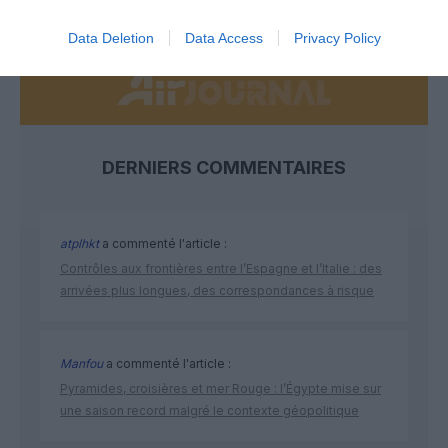
NOUS SOUTENIR
Data Deletion
Data Access
Privacy Policy
DERNIERS COMMENTAIRES
atplhkt
a commenté l'article :
Contrôles aux frontières entre l’Espagne et l’Italie : des
arrivées plus longues, des correspondances à risque
Manfou
a commenté l'article :
Pyramides, croisières et mer Rouge : l’Égypte mise sur
une saison record malgré le contexte géopolitique