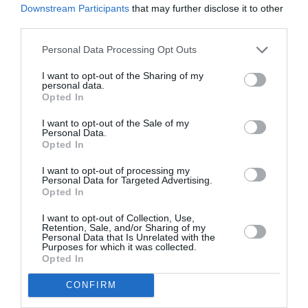
distillent sans rien vérifier le boniment officiel et
Downstream Participants
that may further disclose it to other
parlent de privatisation au sens libéral, des biens et
third parties.
outils de production.
Personal Data Processing Opt Outs
RÉPONDRE
I want to opt-out of the Sharing of my
personal data.
Opted In
I want to opt-out of the Sale of my
LAISSER UN COMMENTAIRE
Personal Data.
Opted In
I want to opt-out of processing my
Personal Data for Targeted Advertising.
FAIRE UN DON
Opted In
I want to opt-out of Collection, Use,
Appel aux lecteurs !
Retention, Sale, and/or Sharing of my
Personal Data that Is Unrelated with the
Soutenez Air Journal participez
à son
Purposes for which it was collected.
développement !
Opted In
CONFIRM