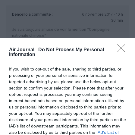
bencello
a commenté :
6 novembre 2017 - 10 h
36 min
Je suis toujours amusé de voir la mention “Compagnie
nationale chinoise”
Le système chinois est ainsi fait que TOUTES les compagnies
aériennes chinoises sont NATIONALES, quelque soit leur
Air Journal -
Do Not Process My Personal
actionnariat.
Information
Les commandes sont négociées au niveau national (CASC),
les dirigeants sont tous validés, voire désignés par le PCC…
If you wish to opt-out of the sale, sharing to third parties, or
A la rigueur, la seule différence est qu’Air China est le
processing of your personal or sensitive information for
“transporteur officiel” de Xi jinping et de son équipe.
targeted advertising by us, please use the below opt-out
section to confirm your selection. Please note that after your
RÉPONDRE
opt-out request is processed you may continue seeing
interest-based ads based on personal information utilized by
us or personal information disclosed to third parties prior to
Pet
a commenté :
6 novembre 2017 - 16
your opt-out. You may separately opt-out of the further
h 17 min
disclosure of your personal information by third parties on the
+1
IAB’s list of downstream participants. This information may
L’intox marche bien, puisque les médias croient et
also be disclosed by us to third parties on the
IAB’s List of