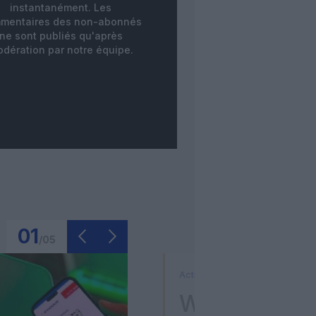
instantanément. Les
mentaires des non-abonnés
ne sont publiés qu'après
dération par notre équipe.
01
/
05
Actualité
Washington D