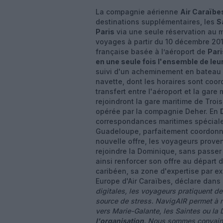
La compagnie aérienne
Air Caraïbe
destinations supplémentaires, les
S
Paris
via une seule réservation au 
voyages à partir du 10 décembre 2017
française basée à l’aéroport de
Pari
en une seule fois l'ensemble de leur
suivi d'un acheminement en bateau d
navette, dont les horaires sont coor
transfert entre l'aéroport et la gare
rejoindront la gare maritime de Troi
opérée par la compagnie Deher. En
correspondances maritimes spéciale
Guadeloupe, parfaitement coordonné
nouvelle offre, les voyageurs prove
rejoindre la Dominique, sans passer
ainsi renforcer son offre au départ d
caribéen, sa zone d'expertise par e
Europe d'Air Caraïbes, déclare dan
digitales, les voyageurs pratiquent de
source de stress. NavigAIR permet à 
vers Marie-Galante, les Saintes ou la
l'organisation
. Nous sommes convainc