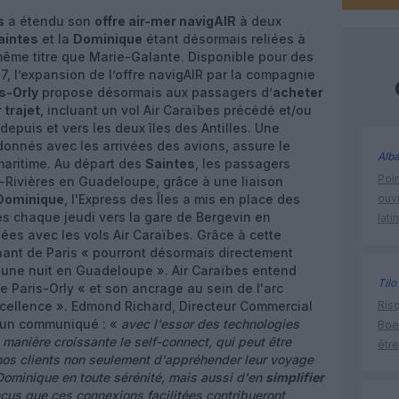
s
a étendu son
offre air-mer navigAIR
à deux
aintes
et la
Dominique
étant désormais reliées à
même titre que Marie-Galante. Disponible pour des
, l’expansion de l’offre navigAIR par la compagnie
s-Orly
propose désormais aux passagers d’
acheter
 trajet
, incluant un vol Air Caraïbes précédé et/ou
epuis et vers les deux îles des Antilles. Une
donnés avec les arrivées des avions, assure le
Alba
 maritime. Au départ des
Saintes
, les passagers
Poin
s-Rivières en Guadeloupe, grâce à une liaison
Dominique
, l'Express des Îles a mis en place des
ouvr
s chaque jeudi vers la gare de Bergevin en
lati
es avec les vols Air Caraïbes. Grâce à cette
nant de Paris « pourront désormais directement
 une nuit en Guadeloupe ». Air Caraïbes entend
Tilo
e Paris-Orly « et son ancrage au sein de l'arc
xcellence ». Edmond Richard, Directeur Commercial
Risq
s un communiqué : «
avec l'essor des technologies
Boe
 manière croissante le self-connect, qui peut être
être
nos clients non seulement d'appréhender leur voyage
 Dominique en toute sérénité, mais aussi d'en
simplifier
us que ces connexions facilitées contribueront