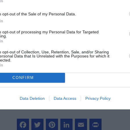
In
par
St Barth Commuter
), Sainte-Lucie, la
gue). Air Caraïbes est également la 1ère
o opt-out of the Sale of my Personal Data.
ince et la Belgique aux Caraïbes au départ d'Orly
In
o-mobile
TGV AIR
.
to opt-out of processing my Personal Data for Targeted
ing.
In
o opt-out of Collection, Use, Retention, Sale, and/or Sharing
z apprécié l’article ?
ersonal Data that Is Unrelated with the Purposes for which it
lected.
-nous, faites un don !
In
CONFIRM
OUS SOUTENIR
Data Deletion
Data Access
Privacy Policy