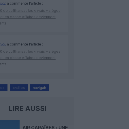
tion
a commenté l'article :
 de Lufthansa : les « vrais » sièges
lot en classe Affaires deviennent
ants
nlou
a commenté l'article :
 de Lufthansa : les « vrais » sièges
lot en classe Affaires deviennent
ants
bes
antilles
navigair
LIRE AUSSI
AIR CARAÏBES : UNE