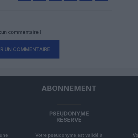
Facebook
Twitter
Pinterest
LinkedIn
Email
Print
un commentaire !
ER UN COMMENTAIRE
ABONNEMENT
PSEUDONYME
RÉSERVÉ
'une
Votre pseudonyme est validé à
Vo