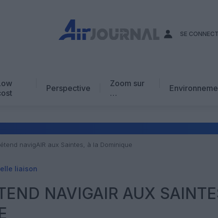
SE CONNEC
Low
Zoom sur
Perspective
Environneme
cost
…
Edito
En chiffres
Avis d’expert
 étend navigAIR aux Saintes, à la Dominique
AJ Académie
lle liaison
Vidéo
TEND NAVIGAIR AUX SAINTE
E