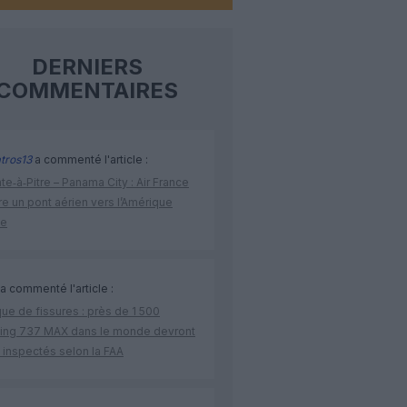
DERNIERS
COMMENTAIRES
tros13
a commenté l'article :
te‑à‑Pitre – Panama City : Air France
e un pont aérien vers l’Amérique
ne
a commenté l'article :
ue de fissures : près de 1 500
ing 737 MAX dans le monde devront
 inspectés selon la FAA