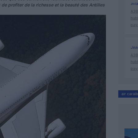
avia
e profiter de la richesse et la beauté des Antilles
A380
hub
pay
Jea
A380
hub
pay
air carai