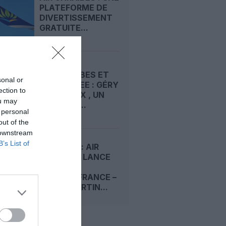
PLATEFORME DE
DIVERTISSEMENT
GRATUITE...
AIR CARAÏBES ET
sonal or
FRENCH BEE : GÉRY
ection to
MORTREUX , UN
ou may
VÉTÉRAN...
 personal
out of the
 downstream
B’s List of
ANTILLES : AIR
CARAÏBES LANCE
UN
FORT‑DE‑FRANCE –
SAINT‑MARTIN...