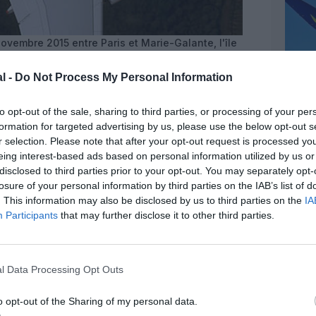
novembre 2015 entre Paris et Marie-Galante, l'île
 Air Caraïbes comme une « solution simple,
age en toute sérénité » : - C'est simple : Les
l -
Do Not Process My Personal Information
 être réservés ensemble, ce qui facilite
terlocuteur s'occupe de toute modification du
to opt-out of the sale, sharing to third parties, or processing of your per
- C'est sécurisé : En cas d'éventuel retard de son
formation for targeted advertising by us, please use the below opt-out s
ciera d'une entière prise en charge sans frais de la
r selection. Please note that after your opt-out request is processed y
égé en priorité sur le prochain départ disponible et,
eing interest-based ads based on personal information utilized by us or
ximité sera mis à sa disposition le temps
isir le billet combiné navigAIR est plus avantageux
disclosed to third parties prior to your opt-out. You may separately opt-
ément un billet d'avion, un billet de bateau et un
losure of your personal information by third parties on the IAB’s list of
ise régulière et spécialiste des Caraïbes, Air
. This information may also be disclosed by us to third parties on the
IA
borateurs. En 2016, la compagnie filiale du groupe
Participants
that may further disclose it to other third parties.
.000 passagers. Air Caraïbes opère des vols depuis
ointe-à-Pitre), la Martinique (Fort-de-France), la
nce), Saint-Martin (Princess Juliana), la
ingue et Punta Cana), Les Bahamas (San Salvador)
l Data Processing Opt Outs
Cuba). La compagnie a aménagé les horaires de
 aux passagers en provenance de Métropole des
o opt-out of the Sharing of my personal data.
 ses destinations : Saint-Martin (Grand Case),