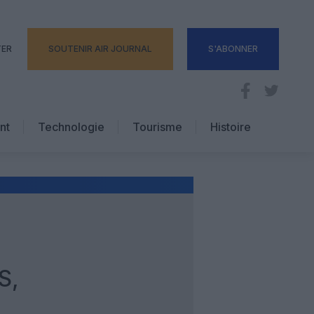
TER
SOUTENIR AIR JOURNAL
S'ABONNER
nt
Technologie
Tourisme
Histoire
Pratique
Hôtellerie
Voyages d’affaires
S,