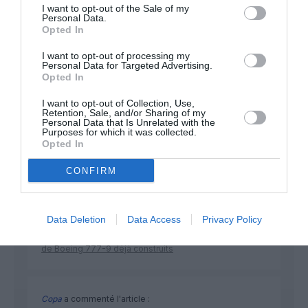
I want to opt-out of the Sale of my
Personal Data.
Opted In
NOUS SOUTENIR
I want to opt-out of processing my
Personal Data for Targeted Advertising.
Opted In
I want to opt-out of Collection, Use,
Retention, Sale, and/or Sharing of my
Personal Data that Is Unrelated with the
Purposes for which it was collected.
Opted In
DERNIERS COMMENTAIRES
CONFIRM
Djm
a commenté l'article :
Data Deletion
Data Access
Privacy Policy
Après Emirates, Lufthansa remet en cause la réception
de Boeing 777-9 déjà construits
Copa
a commenté l'article :