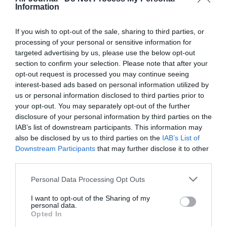
Information
If you wish to opt-out of the sale, sharing to third parties, or
processing of your personal or sensitive information for
Pilot
a commenté :
7 décembre 2017 - 21 h 45
targeted advertising by us, please use the below opt-out
min
section to confirm your selection. Please note that after your
Vous pensez qu ils vous feraient par de leurs comptabilité?
opt-out request is processed you may continue seeing
interest-based ads based on personal information utilized by
RÉPONDRE
us or personal information disclosed to third parties prior to
your opt-out. You may separately opt-out of the further
disclosure of your personal information by third parties on the
IAB’s list of downstream participants. This information may
LAISSER UN COMMENTAIRE
also be disclosed by us to third parties on the
IAB’s List of
Downstream Participants
that may further disclose it to other
third parties.
FAIRE UN DON
Personal Data Processing Opt Outs
I want to opt-out of the Sharing of my
Appel aux lecteurs !
personal data.
Soutenez Air Journal participez
à son
Opted In
développement !