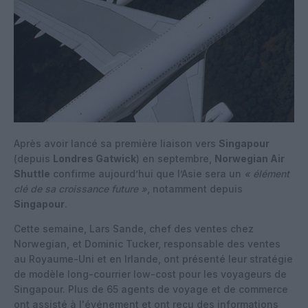
Après avoir lancé sa première liaison vers
Singapour
(depuis
Londres Gatwick
) en septembre,
Norwegian Air
Shuttle
confirme aujourd’hui que l’Asie sera un
« élément
clé de sa croissance future »
, notamment depuis
Singapour
.
Cette semaine, Lars Sande, chef des ventes chez
Norwegian, et Dominic Tucker, responsable des ventes
au Royaume-Uni et en Irlande, ont présenté leur stratégie
de modèle long-courrier low-cost pour les voyageurs de
Singapour. Plus de 65 agents de voyage et de commerce
ont assisté à l'événement et ont reçu des informations