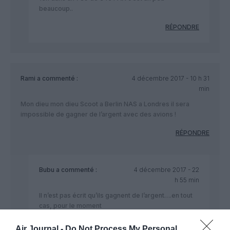
beaucoup..
RÉPONDRE
Rami
a commenté :
4 décembre 2017 - 10 h 31
min
Mon dieu mon dieu Scoot a Berlin NAS a Londres il sera
impossible de gagner de l’argent avec des avions !
RÉPONDRE
Bubu
a commenté :
4 décembre 2017 - 22
h 55 min
Il n’est pas écrit qu’ils gagnent de l’argent….en tout
cas, pour le moment
RÉPONDRE
Air Journal -
Do Not Process My Personal