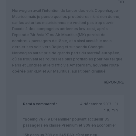
min
Norwegian avait l’intention de lancer des vols Copenhague-
Maurice mais je pense que les procédures n’ont rien donné,
car les autorités mauriciennes ne veulent pas trop ouvrir
l’accès à des compagnies aèriennes low-cost, après
l’épisode ‘Air Asia X’ ou Air Mauritius(MK) perdait de
nombreux passagers de l’Asie, et a ainsi annulé le mois
dernier ses vols vers Beijing et suspendu Chengdu.
Norwegian aurait pris de grands parts du marché européen,
où se trouvent les routes les plus profitables pour MK tel que
Paris et Londres et le traffic via Amsterdam, nouvelle route
opérée par KLM et Air Mauritius, aurait bien diminué
RÉPONDRE
Rami
a commenté :
4 décembre 2017 - 11
h 18 min
“Boeing 787-9 Dreamliner pouvant accueillir 35
passagers en classe Premium et 309 en Economie”
15h dans un 789 de 345 PAX c’est un peu