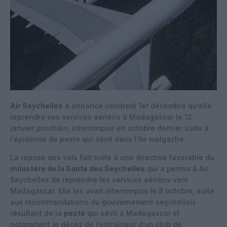
Air Seychelles
a annoncé vendredi 1er décembre qu’elle
reprendra ses services aériens à Madagascar le 12
janvier prochain, interrompus en octobre dernier suite à
l’épidémie de peste qui sévit dans l’île malgache.
La reprise des vols fait suite à une directive favorable du
ministère de la Santé des Seychelles
qui a permis à Air
Seychelles de reprendre les services aériens vers
Madagascar. Elle les avait interrompus le 8 octobre, suite
aux recommandations du gouvernement seychellois
résultant de la
peste
qui sévit à Madagascar et
notamment le décès de l’entraîneur d’un club de