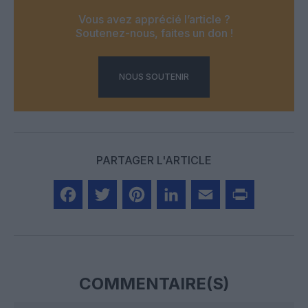
Vous avez apprécié l’article ?
Soutenez-nous, faites un don !
NOUS SOUTENIR
PARTAGER L'ARTICLE
Facebook
Twitter
Pinterest
LinkedIn
Email
Print
COMMENTAIRE(S)