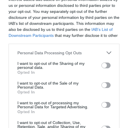
FAIRE UN DON
us or personal information disclosed to third parties prior to
your opt-out. You may separately opt-out of the further
Appel aux lecteurs !
disclosure of your personal information by third parties on the
Soutenez Air Journal participez
à son
IAB’s list of downstream participants. This information may
also be disclosed by us to third parties on the
IAB’s List of
développement !
Downstream Participants
that may further disclose it to other
third parties.
NOUS SOUTENIR
Personal Data Processing Opt Outs
I want to opt-out of the Sharing of my
personal data.
Opted In
I want to opt-out of the Sale of my
Personal Data.
Opted In
DERNIERS COMMENTAIRES
I want to opt-out of processing my
Personal Data for Targeted Advertising.
Opted In
Mathématiques
a commenté l'article :
I want to opt-out of Collection, Use,
Retention, Sale, and/or Sharing of my