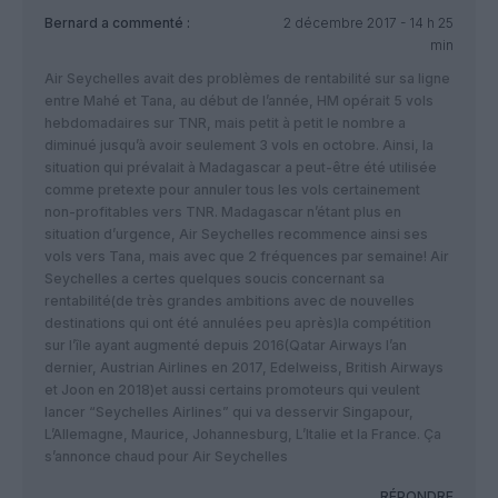
Bernard
a commenté :
2 décembre 2017 - 14 h 25
min
Air Seychelles avait des problèmes de rentabilité sur sa ligne
entre Mahé et Tana, au début de l’année, HM opérait 5 vols
hebdomadaires sur TNR, mais petit à petit le nombre a
diminué jusqu’à avoir seulement 3 vols en octobre. Ainsi, la
situation qui prévalait à Madagascar a peut-être été utilisée
comme pretexte pour annuler tous les vols certainement
non-profitables vers TNR. Madagascar n’étant plus en
situation d’urgence, Air Seychelles recommence ainsi ses
vols vers Tana, mais avec que 2 fréquences par semaine! Air
Seychelles a certes quelques soucis concernant sa
rentabilité(de très grandes ambitions avec de nouvelles
destinations qui ont été annulées peu après)la compétition
sur l’île ayant augmenté depuis 2016(Qatar Airways l’an
dernier, Austrian Airlines en 2017, Edelweiss, British Airways
et Joon en 2018)et aussi certains promoteurs qui veulent
lancer “Seychelles Airlines” qui va desservir Singapour,
L’Allemagne, Maurice, Johannesburg, L’Italie et la France. Ça
s’annonce chaud pour Air Seychelles
RÉPONDRE