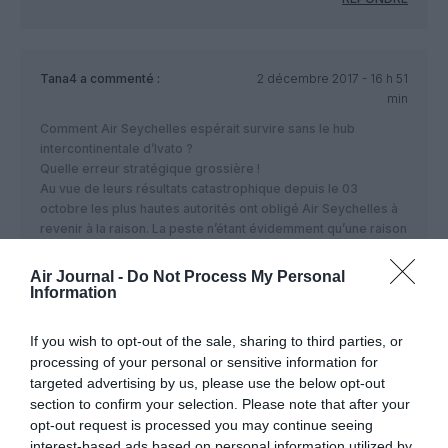
Tana4
a commenté :
2 décembre 2017 - 16 h 51
min
Comment Air Seychelles espérait survire sans le hub
intercontinentale d’Ivato ?
Quelle erreur stratégique grossière !
Au vue de leurs résultats catastrophique depuis le 03
octobre les plus hautes autorités ont obligé Air Seychelles à
revenir à la raison. La peste n’étant évidemment qu’une raison
non valable.
Air Journal -
Do Not Process My Personal
RÉPONDRE
Information
If you wish to opt-out of the sale, sharing to third parties, or
processing of your personal or sensitive information for
LAISSER UN COMMENTAIRE
targeted advertising by us, please use the below opt-out
section to confirm your selection. Please note that after your
opt-out request is processed you may continue seeing
interest-based ads based on personal information utilized by