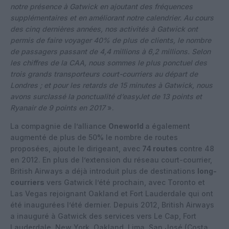
notre présence à Gatwick en ajoutant des fréquences
supplémentaires et en améliorant notre calendrier. Au cours
des cinq dernières années, nos activités à Gatwick ont ​​
permis de faire voyager 40% de plus de clients, le nombre
de passagers passant de 4,4 millions à 6,2 millions. Selon
les chiffres de la CAA, nous sommes le plus ponctuel des
trois grands transporteurs court-courriers au départ de
Londres ; et pour les retards de 15 minutes à Gatwick, nous
avons surclassé la ponctualité d’easyJet de 13 points et
Ryanair de 9 points en 2017
».
La compagnie de l’alliance
Oneworld
a également
augmenté de plus de 50% le nombre de routes
proposées, ajoute le dirigeant, avec
74 routes
contre 48
en 2012. En plus de l’extension du réseau court-courrier,
British Airways a déjà introduit plus de destinations
long-
courriers
vers Gatwick l’été prochain, avec Toronto et
Las Vegas rejoignant Oakland et Fort Lauderdale qui ont
été inaugurées l’été dernier. Depuis 2012, British Airways
a inauguré à Gatwick des services vers Le Cap, Fort
Lauderdale, New York, Oakland, Lima, San José (Costa