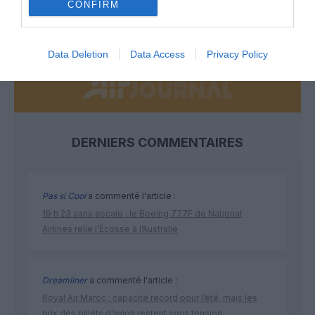
CONFIRM
NOUS SOUTENIR
Data Deletion
Data Access
Privacy Policy
DERNIERS COMMENTAIRES
Pas si Cool
a commenté l'article :
19 h 23 sans escale : le Boeing 777F de National
Airlines relie l’Écosse à l’Australie
Dreamliner
a commenté l'article :
Royal Air Maroc : capacité record pour l’été, mais les
prix des billets d’avion restent sous tension