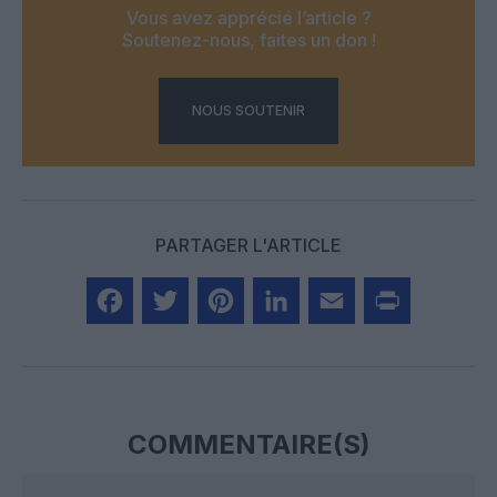
Vous avez apprécié l’article ?
Soutenez-nous, faites un don !
NOUS SOUTENIR
PARTAGER L'ARTICLE
Facebook
Twitter
Pinterest
LinkedIn
Email
Print
COMMENTAIRE(S)