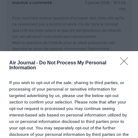
Inukshuk
a commenté :
5 janvier 2018 - 19 h 50
min
Pour moi il est surtout question d’occuper des slots afin qu’ils
ne reviennent pas à la concurrence. Ou de faire le constat
que LHR est bien saturé et que les perspectives de retards
sur cet aéroport sont plutôt peu réjouissantes.
Mais la question de l’intérêt pour le client passe très loin
derrière le souci de surtout chouchouter l’actionnaire…
RÉPONDRE
Air Journal -
Do Not Process My Personal
Information
If you wish to opt-out of the sale, sharing to third parties, or
" Pour moi"... Oui, justement: Pour
6 janvier 2018 - 9 h 48 min
processing of your personal or sensitive information for
VOUS!
a commenté :
targeted advertising by us, please use the below opt-out
Et donc, votre post n’a d’intérêt que pour vous meme!
section to confirm your selection. Please note that after your
Je présume que tout ceux qui voyageront sur ces lignes ne
opt-out request is processed you may continue seeing
seront pas d’accord avec vous…
interest-based ads based on personal information utilized by
Ceux qui voyageront ailleurs, comme tout ceux qui ne
us or personal information disclosed to third parties prior to
voyagent pas ne verront aucun intérêt à votre ( re)sentiment.
your opt-out. You may separately opt-out of the further
disclosure of your personal information by third parties on the
RÉPONDRE