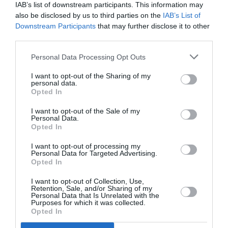
IAB’s list of downstream participants. This information may
also be disclosed by us to third parties on the
IAB’s List of
Downstream Participants
that may further disclose it to other
third parties.
Filoustyle
a commenté :
6 janvier 2018 - 9 h 58 min
Et tout ça avec une seule piste, enfin je dis ça je dis rien……??
Personal Data Processing Opt Outs
RÉPONDRE
I want to opt-out of the Sharing of my
personal data.
Opted In
I want to opt-out of the Sale of my
LAISSER UN COMMENTAIRE
Personal Data.
Opted In
I want to opt-out of processing my
Personal Data for Targeted Advertising.
FAIRE UN DON
Opted In
I want to opt-out of Collection, Use,
Appel aux lecteurs !
Retention, Sale, and/or Sharing of my
Soutenez Air Journal participez
à son
Personal Data that Is Unrelated with the
Purposes for which it was collected.
développement !
Opted In