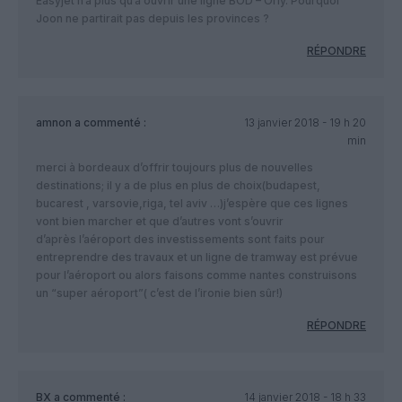
Easyjet n’a plus qu’à ouvrir une ligne BOD – Orly. Pourquoi
Joon ne partirait pas depuis les provinces ?
RÉPONDRE
amnon
a commenté :
13 janvier 2018 - 19 h 20
min
merci à bordeaux d’offrir toujours plus de nouvelles
destinations; il y a de plus en plus de choix(budapest,
bucarest , varsovie,riga, tel aviv …)j’espère que ces lignes
vont bien marcher et que d’autres vont s’ouvrir
d’après l’aéroport des investissements sont faits pour
entreprendre des travaux et un ligne de tramway est prévue
pour l’aéroport ou alors faisons comme nantes construisons
un “super aéroport”( c’est de l’ironie bien sûr!)
RÉPONDRE
BX
a commenté :
14 janvier 2018 - 18 h 33