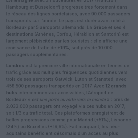
L’Allemagne
avec 3 nouveautés en 2017 (Francfort,
Hambourg et Düsseldorf) progresse très fortement dans
le réseau des lignes bordelaises, avec 90.000 passagers
transportés sur l’année. Le pays est dorénavant relié à
Bordeaux par 5 aéroports allemands. La
Grèce
et ses 4
destinations (Athènes, Corfou, Héraklion et Santorin) est
largement plébiscitée par les touristes : elle affiche une
croissance de trafic de +19%, soit près de 10.000
passagers supplémentaires.
Londres
est la première ville internationale en termes de
trafic grâce aux multiples fréquences quotidiennes vers
trois de ses aéroports Gatwick, Luton et Stansted, avec
458.500 passagers transportés en 2017. Avec
12 grands
hubs
intercontinentaux accessibles, l’Aéroport de
Bordeaux «
est une porte ouverte vers le monde
» : près de
2.033.000 passagers ont voyagé via ces hubs en 2017,
soit 1/3 du trafic total. Ces plateformes enregistrent de
belles progressions comme pour Madrid (+51%), Lisbonne
(24%) ou Bruxelles (+19,6%). Fait marquant, les néo-
aquitains bénéficient désormais d’un accès au plus