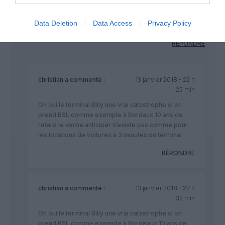
de ce rang qui communique chaque mois sur la croissance de
son trafic. Des travaux d’amélioration de “l’expérience client”
Data Deletion
Data Access
Privacy Policy
prévus ?
RÉPONDRE
christian
a commenté :
13 janvier 2018 - 22 h
25 min
Oh oui le terminal Billy une vrai catastrophe si on
prend BSL comme exemple à Bordaux 10 ans de
retard le verbe anticiper n’existe pas comme pour
les locations de voitures à 3 minutes du terminal
RÉPONDRE
christian
a commenté :
13 janvier 2018 - 22 h
32 min
Oh oui le terminal Billy une vrai catastrophe si on
prend BSL comme exemple à Bordeaux 10 ans de