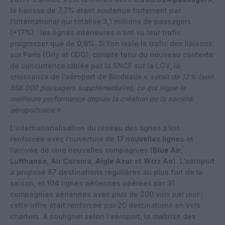
la hausse de 7,7% étant soutenue fortement par
l’international qui totalise 3,1 millions de passagers
(+17%) ; les lignes intérieures n’ont vu leur trafic
progresser que de 0,6%. Si l’on isole le trafic des liaisons
sur Paris (Orly et CDG), compte tenu du nouveau contexte
de concurrence ciblée par la SNCF sur la LGV, la
croissance de l’aéroport de Bordeaux «
serait de 12% (soit
558.000 passagers supplémentaire), ce qui signe la
meilleure performance depuis la création de la société
aéroportuaire
».
L’internationalisation du réseau des lignes s’est
renforcée avec l’ouverture de
17 nouvelles lignes
et
l’arrivée de cinq nouvelles compagnies (
Blue Air
,
Lufthansa
,
Air Corsica
,
Aigle Azur
et
Wizz Air
). L’aéroport
a proposé 87 destinations régulières au plus fort de la
saison, et 104 lignes aériennes opérées par 31
compagnies aériennes avec plus de 200 vols par jour ;
cette offre était renforcée par 20 destinations en vols
charters. A souligner selon l’aéroport, la maîtrise des