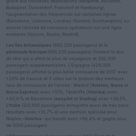
grâce aux nouvelles destinations (Bergame, Bucarest,
Budapest, Düsseldorf, Francfort et Hambourg),
l’augmentation des fréquences sur certaines lignes
(Barcelone, Lisbonne, Londres-Stanted, Southampton) ou
encore l’arrivée de nouveaux opérateurs sur une ligne
existante (Ajaccio, Bastia, Madrid).
Les Iles britanniques
(693.200 passagers) et la
péninsule ibérique
(666.200 passagers) forment le duo
de tête qui a attiré le plus de voyageurs et 202.000
passagers supplémentaires. L’Espagne (429.000
passagers) affiche la plus belle croissance de 2017 avec
+26% de hausse et 3 villes sur le podium des meilleurs
taux de croissance de l’année : Madrid (
Volotea
,
Iberia
et
Iberia Express
) avec +51%, Ténériffe (
Volotea
) avec
+40,9 % et Barcelone (
easyJet
et
Vueling
) avec +36,5%.
L’Italie
(331.600 passagers) enregistre aussi de très bons
résultats avec +13,7% et une mention spéciale pour
Naples –
Volotea
– qui bondit avec +66,4% et gagne plus
de 5000 passagers.