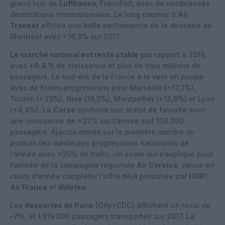
grand hub de
Lufthansa
, Francfort, avec de nombreuses
destinations internationales. Le long courrier d’
Air
Transat
affiche une belle performance de la desserte de
Montréal avec +16,3% sur 2017.
Le marché national est resté stable
par rapport à 2016,
avec
+0,6 %
de croissance et plus de trois millions de
passagers. Le sud-est de la France a le vent en poupe
avec de fortes progressions pour Marseille (+17,2%),
Toulon (+33%), Nice (19,3%), Montpellier (+13,8%) et Lyon
(+4,4%). La
Corse
confirme son statut de favorite avec
une croissance de +22% sur l’année soit 138.000
passagers. Ajaccio monte sur la première marche du
podium des meilleures progressions nationales de
l’année avec +35% de trafic. Un score qui s’explique pour
l’arrivée de la compagnie régionale
Air Corsica
, venue en
cours d’année compléter l’offre déjà proposée par
HOP!
Air France
et
Volotea
.
Les
dessertes de Paris
(Orly+CDG) affichent un recul de
-7%
, et 1.519.000 passagers transportés sur 2017. La