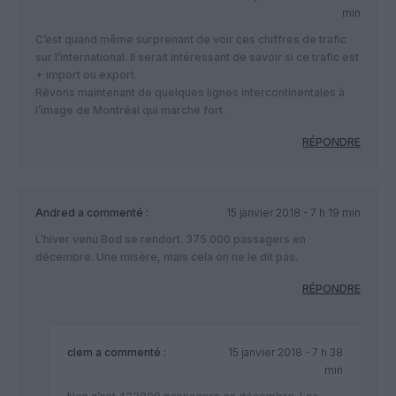
min
C’est quand même surprenant de voir ces chiffres de trafic
sur l’international. Il serait intéressant de savoir si ce trafic est
+ import ou export.
Rêvons maintenant de quelques lignes intercontinentales à
l’image de Montréal qui marche fort.
RÉPONDRE
Andred
a commenté :
15 janvier 2018 - 7 h 19 min
L’hiver venu Bod se rendort. 375 000 passagers en
décembre. Une misère, mais cela on ne le dit pas.
RÉPONDRE
clem
a commenté :
15 janvier 2018 - 7 h 38
min