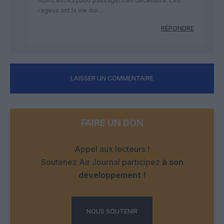
Non c’est 432000 passagers en décembre. Les
rageux ont la vie dur…
RÉPONDRE
LAISSER UN COMMENTAIRE
FAIRE UN DON
Appel aux lecteurs !
Soutenez Air Journal participez
à son
développement !
NOUS SOUTENIR