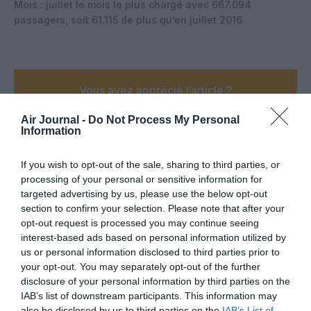
Mois : juillet le mois le plus chargé avec 667.094
passagers, soit 61.115 de plus qu’en juillet 2016.
Vous avez apprécié l’article ?
Soutenez-nous, faites un don !
Air Journal -
Do Not Process My Personal
Information
NOUS SOUTENIR
If you wish to opt-out of the sale, sharing to third parties, or
processing of your personal or sensitive information for
targeted advertising by us, please use the below opt-out
section to confirm your selection. Please note that after your
opt-out request is processed you may continue seeing
PARTAGER L'ARTICLE
interest-based ads based on personal information utilized by
us or personal information disclosed to third parties prior to
your opt-out. You may separately opt-out of the further
disclosure of your personal information by third parties on the
Facebook
Twitter
Pinterest
LinkedIn
Email
Print
IAB’s list of downstream participants. This information may
also be disclosed by us to third parties on the
IAB’s List of