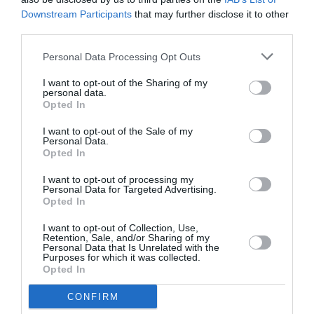
Downstream Participants
that may further disclose it to other
third parties.
COMMENTAIRE(S)
Personal Data Processing Opt Outs
I want to opt-out of the Sharing of my
Billy
a commenté :
13 janvier 2018 - 11 h 30
personal data.
min
Opted In
Dommage qu’il n’ait pas une synchonisation (avion,navette
I want to opt-out of the Sale of my
bus,tgv) pour assurer une continuité de service,un partage
Personal Data.
de code,il faut que les esprits s’eclairent.. ca c’est du
Opted In
dynamisme et en plus c’est bon pour l’environnement.
I want to opt-out of processing my
RÉPONDRE
Personal Data for Targeted Advertising.
Opted In
I want to opt-out of Collection, Use,
Retention, Sale, and/or Sharing of my
MANU
a commenté :
13 janvier 2018 - 15 h 21
Personal Data that Is Unrelated with the
Purposes for which it was collected.
min
Opted In
Très forte progression liée à l’attractivité de la ville. En
revanche les infrastructures de l’aéroport ne sont plus à la
CONFIRM
hauteur (toilettes, salons, couloirs) et indignes d’un aéroport