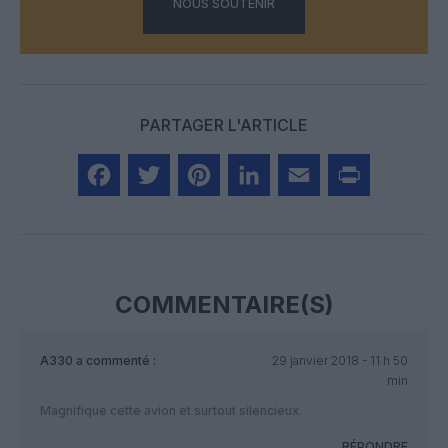
NOUS SOUTENIR
PARTAGER L'ARTICLE
Facebook
Twitter
Pinterest
LinkedIn
Email
Print
COMMENTAIRE(S)
A330
a commenté :
29 janvier 2018 - 11 h 50
min
Magnifique cette avion et surtout silencieux.
RÉPONDRE