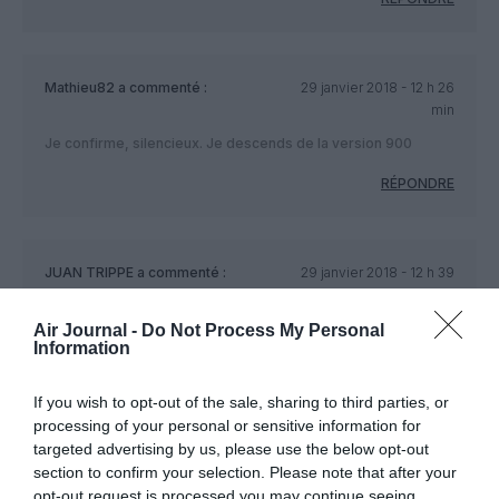
Mathieu82
a commenté :
29 janvier 2018 - 12 h 26
min
Je confirme, silencieux. Je descends de la version 900
RÉPONDRE
JUAN TRIPPE
a commenté :
29 janvier 2018 - 12 h 39
min
J’aime bien cet avion mais dommage pour les petits hublots
Air Journal -
Do Not Process My Personal
Information
très classiques (vs le B787, plus innovateur dans ce domaine)
RÉPONDRE
If you wish to opt-out of the sale, sharing to third parties, or
processing of your personal or sensitive information for
targeted advertising by us, please use the below opt-out
Euclide
a commenté :
29 janvier 2018 - 12 h
section to confirm your selection. Please note that after your
58 min
opt-out request is processed you may continue seeing