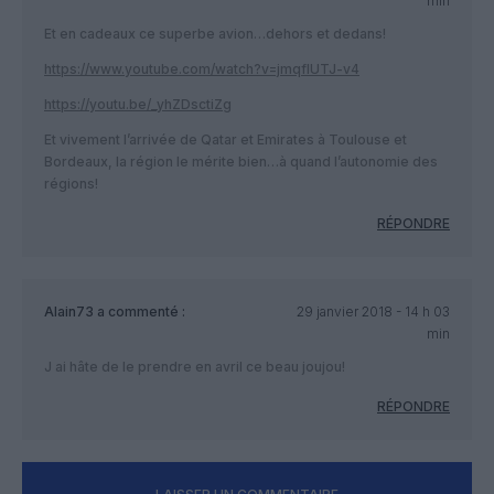
min
Et en cadeaux ce superbe avion…dehors et dedans!
https://www.youtube.com/watch?v=jmqfIUTJ-v4
https://youtu.be/_yhZDsctiZg
Et vivement l’arrivée de Qatar et Emirates à Toulouse et
Bordeaux, la région le mérite bien…à quand l’autonomie des
régions!
RÉPONDRE
Alain73
a commenté :
29 janvier 2018 - 14 h 03
min
J ai hâte de le prendre en avril ce beau joujou!
RÉPONDRE