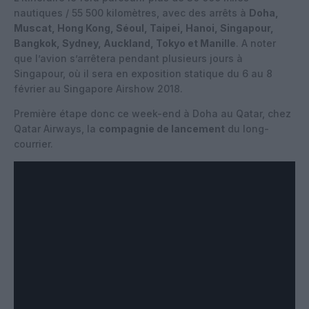
nautiques / 55 500 kilomètres, avec des arrêts à
Doha,
Muscat, Hong Kong, Séoul, Taipei, Hanoi, Singapour,
Bangkok, Sydney, Auckland, Tokyo et Manille
. A noter
que l
’avion s’arrêtera pendant plusieurs jours à
Singapour, où il sera en exposition statique du 6 au 8
février au Singapore Airshow 2018.
Première étape donc ce week-end à Doha au Qatar, chez
Qatar Airways, la
compagnie de lancement
du long-
courrier.