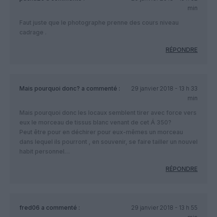
min
Faut juste que le photographe prenne des cours niveau
cadrage .
RÉPONDRE
Mais pourquoi donc?
a commenté :
29 janvier 2018 - 13 h 33
min
Mais pourquoi donc les locaux semblent tirer avec force vers
eux le morceau de tissus blanc venant de cet Á 350?
Peut être pour en déchirer pour eux-mêmes un morceau
dans lequel ils pourront , en souvenir, se faire tailler un nouvel
habit personnel…
RÉPONDRE
fred06
a commenté :
29 janvier 2018 - 13 h 55