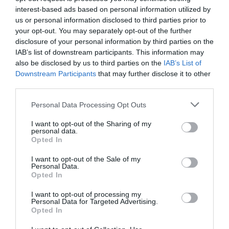
interest-based ads based on personal information utilized by
Je suis soulagé, je suis bien sur un site aéro
us or personal information disclosed to third parties prior to
français.
your opt-out. You may separately opt-out of the further
En France, on est jamais content et cela dure depuis
disclosure of your personal information by third parties on the
les tribus gauloises à Alésia (-52 avant JC)
IAB’s list of downstream participants. This information may
RÉPONDRE
also be disclosed by us to third parties on the
IAB’s List of
Downstream Participants
that may further disclose it to other
third parties.
forza
a commenté :
29 janvier 2018 -
Personal Data Processing Opt Outs
13 h 52 min
I want to opt-out of the Sharing of my
@Euclide C’est pas parce qu’on fait une
personal data.
remarque sur un petit défaut qu’on est
Opted In
jamais content.
I want to opt-out of the Sale of my
Et un peu de critique n’a jamais nuis
Personal Data.
Opted In
RÉPONDRE
I want to opt-out of processing my
Personal Data for Targeted Advertising.
Opted In
JUAN TRIPPE
a
29 janvier 2018 -
commenté :
14 h 01 min