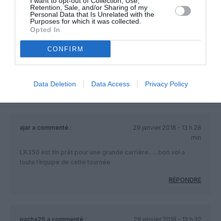
I want to opt-out of Collection, Use,
Retention, Sale, and/or Sharing of my
Je ne suis pas Français…mais je suis très
Personal Data that Is Unrelated with the
Purposes for which it was collected.
francophile. Je donne un autre point de
Opted In
vue 😉 Perso, je suis plutôt Boeing. Si tout
le monde était d’accord sur tout sur ce
CONFIRM
site, ce ne serait pas très intéressant.
RÉPONDRE
Data Deletion
Data Access
Privacy Policy
ajar
a commenté :
29 janvier 2018 - 13 h 28
min
L’A350 est fin prêt pour une grande carrière …..bon vol a
toute l’équipe de cette tournée
RÉPONDRE
pacha25
a commenté :
29 janvier 2018 - 13 h 32