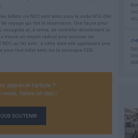
Brux
C.
nouv
les billets via NDC sont émis sous le code IATA d’Air
déc
 de voyage qui fait la réservation. Une façon pour
du voyagiste et, à terme, de contrôler directement la
 a trouvé un moyen radical pour pousser les
CHE
 NDC au 1er avril : à cette date elle appliquera une
Eas
e pour tout billet émis via le classique GDS.
ave
déd
z apprécié l’article ?
-nous, faites un don !
OUS SOUTENIR