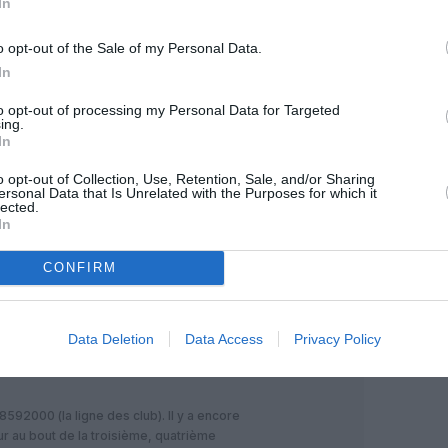
In
1 février 2018 - 15 h 58 min
ont pour but d’assurer les liaisons
o opt-out of the Sale of my Personal Data.
nance AF. Cette grève retarde les
In
reils…
RÉPONDRE
to opt-out of processing my Personal Data for Targeted
ing.
In
1 février 2018 - 17 h 00 min
vis les antilles au départ de CDG.
o opt-out of Collection, Use, Retention, Sale, and/or Sharing
ersonal Data that Is Unrelated with the Purposes for which it
continuation SXM ?
RÉPONDRE
lected.
In
CONFIRM
1 février 2018 - 15 h 01 min
e, ça prend “trois plombe”, il faut leur
Data Deletion
Data Access
Privacy Policy
déjà les horaires et numéros de vols, car
 à une demande sur un voyage
92000 (la ligne des club). Il y a encore
ur au bout de la troisième, quatrième