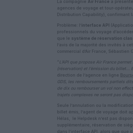
La compagnie
Air France
a présenté,
agences de voyage et tour-opérateu
Distribution Capability), confirmant l
Problème: l’
interface API
(Applicati
professionnels du voyage d’accéder 
que le
système de réservation cla
l’avis de la majorité des invités à c
commercial d’Air France, Sébastien 
“
L’API que propose Air France permet 
(réservation) et l’émission du billet… Et
direction de l’agence en ligne
Bours
GDS, les remboursements partiels dit
de dix ou rembourser un vol non effectu
trajets complexes ne seront pas dispo
Seule l’annulation ou la modification
billet émis, l’agent de voyage doit
Hélas, le Helpdesk n’est pas dispon
supplémentaire, réservation de siège
dans l’interface API, alors que que 