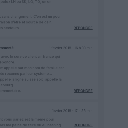
ppelez LH ou SK, LO, TG, on en
t sans changement. C’en est un pour
raison d’être et source de gain.
es secteurs.
RÉPONDRE
mmenté :
1 février 2018 - 16 h 33 min
avec le service client air france qui
 repondre.
n m’appelle par mon nom de famille car
te reconnu par leur systeme…
ppelle la ligne suisse soit j’appelle la
trasbourg…
 commentaire.
RÉPONDRE
1 février 2018 - 17 h 38 min
nt vous parlez est la même pour
as ma peine de faire du AF bashing.
RÉPONDRE