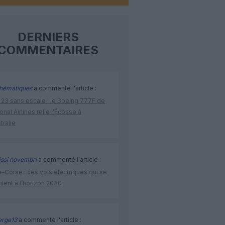
DERNIERS
COMMENTAIRES
hématiques
a commenté l'article :
 23 sans escale : le Boeing 777F de
onal Airlines relie l’Écosse à
stralie
issi novembri
a commenté l'article :
–Corse : ces vols électriques qui se
ilent à l’horizon 2030
rge13
a commenté l'article :