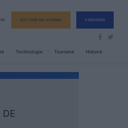
TER
SOUTENIR AIR JOURNAL
S'ABONNER
nt
Technologie
Tourisme
Histoire
Pratique
Hôtellerie
Voyages d’affaires
 DE