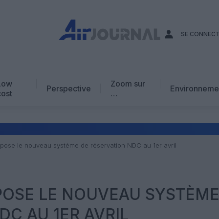
SE CONNEC
Low
Zoom sur
Perspective
Environneme
cost
…
Edito
En chiffres
Avis d’expert
mpose le nouveau système de réservation NDC au 1er avril
AJ Académie
Vidéo
POSE LE NOUVEAU SYSTÈME
DC AU 1ER AVRIL