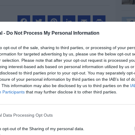
l -
Do Not Process My Personal Information
Facebook
Twitter
Pinterest
LinkedIn
Email
Print
to opt-out of the sale, sharing to third parties, or processing of your per
formation for targeted advertising by us, please use the below opt-out s
MENTAIRE(S)
r selection. Please note that after your opt-out request is processed y
eing interest-based ads based on personal information utilized by us or
disclosed to third parties prior to your opt-out. You may separately opt-
1 février 2018 - 14 h 14 min
losure of your personal information by third parties on the IAB’s list of
. This information may also be disclosed by us to third parties on the
IA
 au départ de CDG avec un avion Hi-Fly,
Participants
that may further disclose it to other third parties.
unta Cana et Dakar ), effectué ces der’iers
RÉPONDRE
l Data Processing Opt Outs
o opt-out of the Sharing of my personal data.