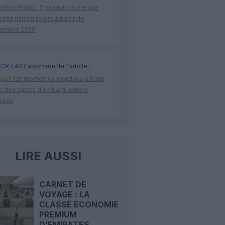
elles–Porto : Transavia ouvre une
elle liaison loisirs à partir de
embre 2026
CK LAST
a commenté l'article :
yJet fait monter les doudous à bord
c des cartes d’embarquement
iées
LIRE AUSSI
CARNET DE
VOYAGE : LA
CLASSE ECONOMIE
PREMIUM
D’EMIRATES...