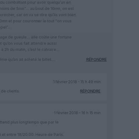
 du combattant pour avoir quelqu’un en
 moins de 5mn”… au bout de 10mn, on est
crocher, car on va se dire qu’ils vont bien
 10mn et pour couronner le tout “on vous
appel”…
utage de gueule… elle coûte une fortune
t qu’on vous fait attendre aussi
2h du matin, c’est le calvaire…
me qu’on ait acheté le billet….
RÉPONDRE
1 février 2018 - 15 h 49 min
de clients.
RÉPONDRE
1 février 2018 - 16 h 15 min
 attend plus longtemps que par le
in et entre 18/20.00. Heure de Paris.