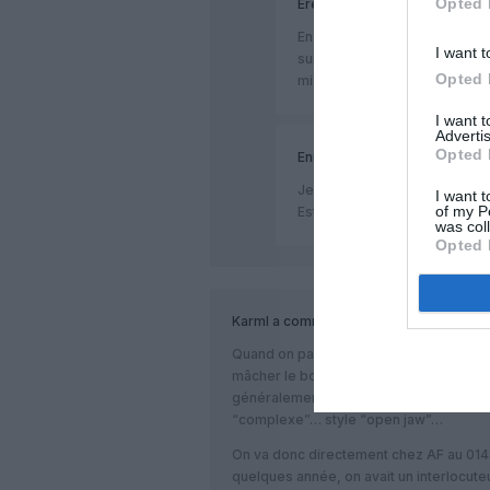
Opted 
Erebe
a commenté :
En effet, ces avions affrétés 
I want t
suite à la grève de la Mainte
Opted 
mises à disposition des appa
I want 
Advertis
Opted 
Enrique
a commenté :
Je ne savais pas qu’AF desser
I want t
of my P
Est ce le vol qui dessert en 
was col
Opted 
Karml
a commenté :
Quand on passe par une agence de voyag
mâcher le boulot en leur communiquant 
généralement ils ne comprennent rien
“complexe”… style “open jaw”…
On va donc directement chez AF au 01485
quelques année, on avait un interlocute