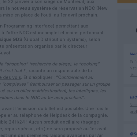
 le 22 janvier à son siège de Montreuil, aux
rs le
nouveau
système de réservation NDC
(New
a mise en place de l’outil au 1er avril prochain.
on Programming Interface) permettant aux
à l’offre NDC est incomplet et moins performant
ssique GDS
(Global Distribution Systems)
,
selon
ette présentation organisé par le directeur
Guyot.
Mat
19 h
le “shopping” (recherche de siège), le “booking”
Nati
 c’est tout !
“, raconte un responsable de la
l’Au
e des vols
. Et d’expliquer : “C
ontrairement au
s “complexes” (rembourser un passager sur un groupe
é sur un billet multidestination), les interlignes, les
nibles dans le NDC au 1er avril prochain
“.
Bad
Nice
 avant l’émission du billet est possible. Une fois le
prof
 appeler au téléphone de Helpdesk de la compagnie.
ible 24H/24 ! Aucun produit ancillaire (bagage
, repas spécial, etc.) ne sera proposé au 1er avril
@Se
c’est une des premières raisons avancées par Air