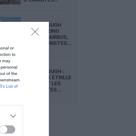
FARNBOROUGH
2026 : BOEING
DEVANCE AIRBUS,
LES MOTORISTES...
sonal or
ection to
ou may
 personal
FARNBOROUGH :
out of the
TIM CLARK ÉTRILLE
 downstream
BOEING ET LES
B’s List of
MOTORISTES...