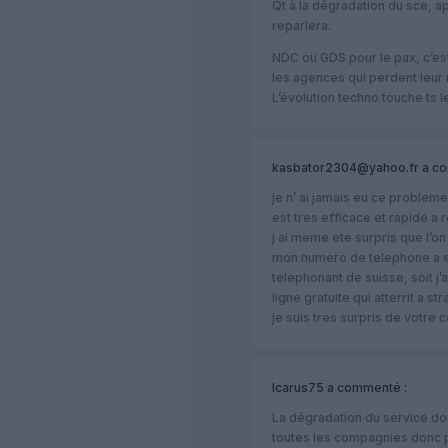
Qt à la dégradation du sce, a
reparlera.
NDC ou GDS pour le pax, c’es
les agences qui perdent leur 
L’évolution techno touche ts l
kasbator2304@yahoo.fr
a co
je n’ ai jamais eu ce probleme 
est tres efficace et rapide a
j ai meme ete surpris que l’o
mon numero de telephone a e
telephonant de suisse, soit j’a
ligne gratuite qui atterrit a s
je suis tres surpris de votre
Icarus75
a commenté :
La dégradation du service do
toutes les compagnies donc p