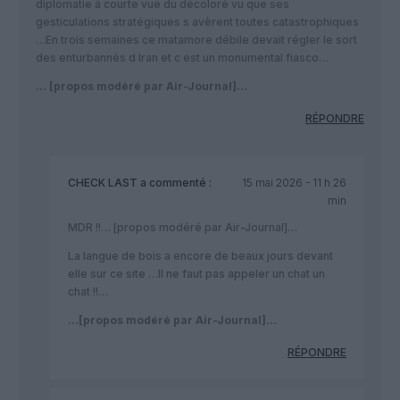
diplomatie à courte vue du décoloré vu que ses
gesticulations stratégiques s avèrent toutes catastrophiques
…En trois semaines ce matamore débile devait régler le sort
des enturbannés d Iran et c est un monumental fiasco…
… [propos modéré par Air-Journal]…
RÉPONDRE
CHECK LAST
a commenté :
15 mai 2026 - 11 h 26
min
MDR !!… [propos modéré par Air-Journal]…
La langue de bois a encore de beaux jours devant
elle sur ce site …Il ne faut pas appeler un chat un
chat !!…
…[propos modéré par Air-Journal]…
RÉPONDRE