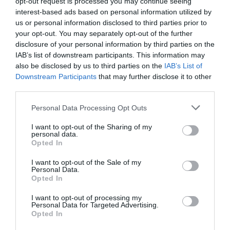
opt-out request is processed you may continue seeing
interest-based ads based on personal information utilized by
us or personal information disclosed to third parties prior to
your opt-out. You may separately opt-out of the further
Allez, encore un effort!
a
15 mai 2026 - 11 h 40 min
disclosure of your personal information by third parties on the
commenté :
IAB’s list of downstream participants. This information may
Sous Trump 1 (2017-2021), Boeing arrive à vendre 100
also be disclosed by us to third parties on the
IAB’s List of
appareils à la Chine.
Downstream Participants
that may further disclose it to other
Sous Trump 2 (2024-2028), Boeing obtient une déclaration
third parties.
d’achat – donc, à confirmer- pour 200 appareils.
Mais tout Washington, Chicago et Seattle bruissaient de
Personal Data Processing Opt Outs
rumeurs pour un achat massif de 500 machines…Grosse
déception pour tous car il manque donc 300 appareils à
I want to opt-out of the Sharing of my
personal data.
l’appel.
Opted In
Allez courage: ce sera , peut être, à l’occasion de Trump 3 (
???? – ????)!
I want to opt-out of the Sale of my
Personal Data.
Opted In
RÉPONDRE
I want to opt-out of processing my
Personal Data for Targeted Advertising.
Opted In
Tilo
a commenté :
15 mai 2026 - 12 h 34 min