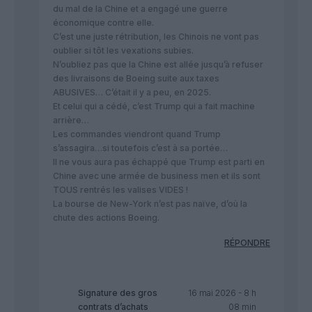
du mal de la Chine et a engagé une guerre
économique contre elle.
C’est une juste rétribution, les Chinois ne vont pas
oublier si tôt les vexations subies.
N’oubliez pas que la Chine est allée jusqu’à refuser
des livraisons de Boeing suite aux taxes
ABUSIVES… C’était il y a peu, en 2025.
Et celui qui a cédé, c’est Trump qui a fait machine
arrière…
Les commandes viendront quand Trump
s’assagira…si toutefois c’est à sa portée…
Il ne vous aura pas échappé que Trump est parti en
Chine avec une armée de business men et ils sont
TOUS rentrés les valises VIDES !
La bourse de New-York n’est pas naïve, d’où la
chute des actions Boeing.
RÉPONDRE
Signature des gros
16 mai 2026 - 8 h
contrats d’achats
08 min