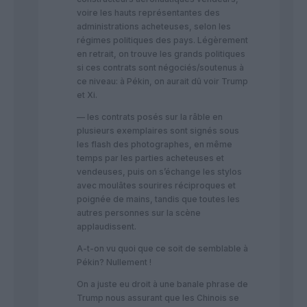
voire les hauts représentantes des
administrations acheteuses, selon les
régimes politiques des pays. Légèrement
en retrait, on trouve les grands politiques
si ces contrats sont négociés/soutenus à
ce niveau: à Pékin, on aurait dû voir Trump
et Xi.
— les contrats posés sur la râble en
plusieurs exemplaires sont signés sous
les flash des photographes, en même
temps par les parties acheteuses et
vendeuses, puis on s’échange les stylos
avec moulâtes sourires réciproques et
poignée de mains, tandis que toutes les
autres personnes sur la scène
applaudissent.
A-t-on vu quoi que ce soit de semblable à
Pékin? Nullement !
On a juste eu droit à une banale phrase de
Trump nous assurant que les Chinois se