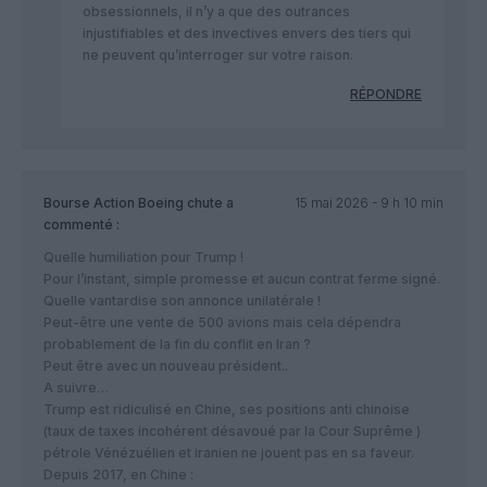
obsessionnels, il n’y a que des outrances
injustifiables et des invectives envers des tiers qui
ne peuvent qu’interroger sur votre raison.
RÉPONDRE
Bourse Action Boeing chute
a
15 mai 2026 - 9 h 10 min
commenté :
Quelle humiliation pour Trump !
Pour l’instant, simple promesse et aucun contrat ferme signé.
Quelle vantardise son annonce unilatérale !
Peut-être une vente de 500 avions mais cela dépendra
probablement de la fin du conflit en Iran ?
Peut être avec un nouveau président..
A suivre…
Trump est ridiculisé en Chine, ses positions anti chinoise
(taux de taxes incohérent désavoué par la Cour Suprême )
pétrole Vénézuélien et iranien ne jouent pas en sa faveur.
Depuis 2017, en Chine :