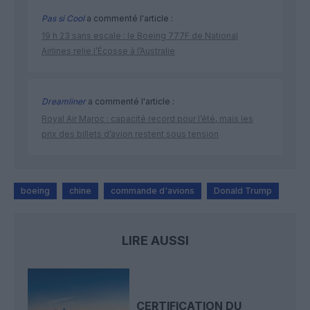
Pas si Cool
a commenté l'article :
19 h 23 sans escale : le Boeing 777F de National
Airlines relie l’Écosse à l’Australie
Dreamliner
a commenté l'article :
Royal Air Maroc : capacité record pour l’été, mais les
prix des billets d’avion restent sous tension
boeing
chine
commande d'avions
Donald Trump
LIRE AUSSI
CERTIFICATION DU