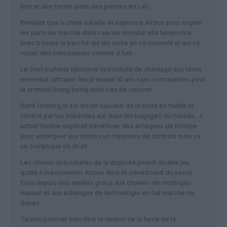
bon et due forme juste des paroles en l air…
Pendant que la chine bataille et espionne Airbus pour rogner
les parts de marché dans l aérien mondial elle temporise
avec trompe le perché qui les visite en ce moment et qui va
rouler des mécaniques comme d hab
Le chef mafieux décoloré spécialiste de chantage aux taxes
entendait rattraper les presque 10 ans sans commandes pour
le criminel boing boing mais rien de concret
Saint Ortberg le soi disant sauveur de la boite en faillite et
vénéré par les imbéciles est dans les bagages du malade…L
actuel fusible espèrait bénéficier des arnaques de trompe
pour extorquer aux chinois un maximum de contrats mais ça
se complique on dirait
Les chinois spécialistes de la duplicité jouent double jeu
quitte à mécontenter Airbus dont ils bénéficient du savoir
faire depuis des années grâce aux chaines de montages
maison et aux échanges de technologie en fait marché de
dupes
Taïwan pourrait bien être le dindon de la farce de la