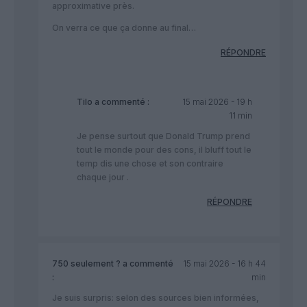
approximative près.
On verra ce que ça donne au final…
RÉPONDRE
Tilo
a commenté :
15 mai 2026 - 19 h
11 min
Je pense surtout que Donald Trump prend
tout le monde pour des cons, il bluff tout le
temp dis une chose et son contraire
chaque jour .
RÉPONDRE
750 seulement ?
a commenté
15 mai 2026 - 16 h 44
:
min
Je suis surpris: selon des sources bien informées,