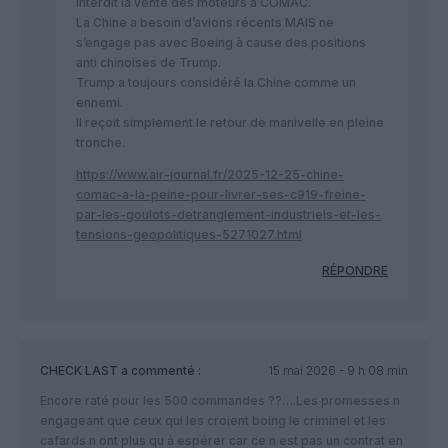
interdit la vente des moteurs à COMAC.
La Chine a besoin d’avions récents MAIS ne
s’engage pas avec Boeing à cause des positions
anti chinoises de Trump.
Trump a toujours considéré la Chine comme un
ennemi.
Il reçoit simplement le retour de manivelle en pleine
tronche.
https://www.air-journal.fr/2025-12-25-chine-
comac-a-la-peine-pour-livrer-ses-c919-freine-
par-les-goulots-detranglement-industriels-et-les-
tensions-geopolitiques-5271027.html
RÉPONDRE
CHECK LAST
a commenté :
15 mai 2026 - 9 h 08 min
Encore raté pour les 500 commandes ??….Les promesses n
engageant que ceux qui les croient boing le criminel et les
cafards n ont plus qu à espérer car ce n est pas un contrat en