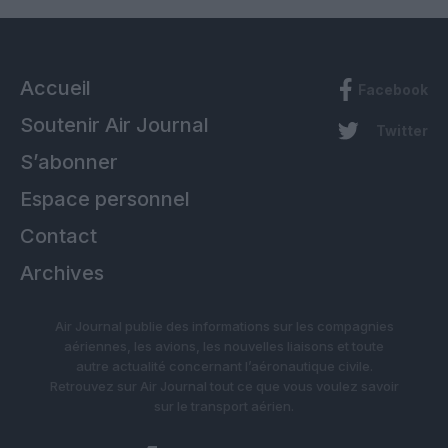
Accueil
Facebook
Soutenir Air Journal
Twitter
S’abonner
Espace personnel
Contact
Archives
Air Journal publie des informations sur les compagnies
aériennes, les avions, les nouvelles liaisons et toute
autre actualité concernant l’aéronautique civile.
Retrouvez sur Air Journal tout ce que vous voulez savoir
sur le transport aérien.