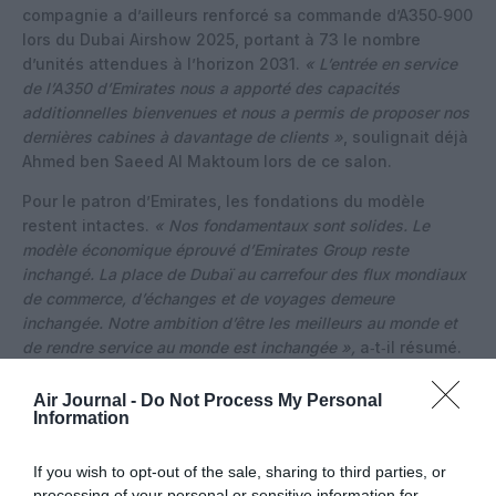
compagnie a d’ailleurs renforcé sa commande d’A350‑900
lors du Dubai Airshow 2025, portant à 73 le nombre
d’unités attendues à l’horizon 2031.
« L’entrée en service
de l’A350 d’Emirates nous a apporté des capacités
additionnelles bienvenues et nous a permis de proposer nos
dernières cabines à davantage de clients »
, soulignait déjà
Ahmed ben Saeed Al Maktoum lors de ce salon.
Pour le patron d’Emirates, les fondations du modèle
restent intactes.
« Nos fondamentaux sont solides. Le
modèle économique éprouvé d’Emirates Group reste
inchangé. La place de Dubaï au carrefour des flux mondiaux
de commerce, d’échanges et de voyages demeure
inchangée. Notre ambition d’être les meilleurs au monde et
de rendre service au monde est inchangée »,
a‑t‑il résumé.
Air Journal -
Do Not Process My Personal
Information
If you wish to opt-out of the sale, sharing to third parties, or
processing of your personal or sensitive information for