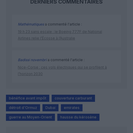
DERNIERS COMMENTAIRES
Mathématiques
a commenté l'article :
19 h 23 sans escale : le Boeing 777F de National
Airlines relie l’Écosse à l’Australie
Badissi novembri
a commenté l'article :
Nice–Corse : ces vols électriques qui se profilent à
l’horizon 2030
bénéfice avant impôt
couverture carburant
détroit d'Ormuz
Dubai
emirates
guerre au Moyen-Orient
hausse du kérosène