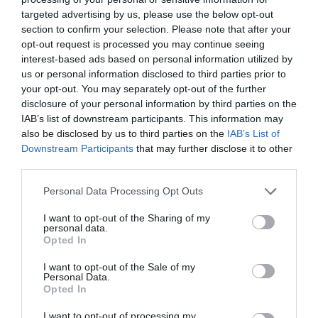
targeted advertising by us, please use the below opt-out
section to confirm your selection. Please note that after your
opt-out request is processed you may continue seeing
interest-based ads based on personal information utilized by
us or personal information disclosed to third parties prior to
your opt-out. You may separately opt-out of the further
disclosure of your personal information by third parties on the
IAB’s list of downstream participants. This information may
©DXB
also be disclosed by us to third parties on the
IAB’s List of
Downstream Participants
that may further disclose it to other
third parties.
Personal Data Processing Opt Outs
I want to opt-out of the Sharing of my
Vous avez apprécié l’article ?
personal data.
Soutenez-nous, faites un don !
Opted In
I want to opt-out of the Sale of my
Personal Data.
NOUS SOUTENIR
Opted In
I want to opt-out of processing my