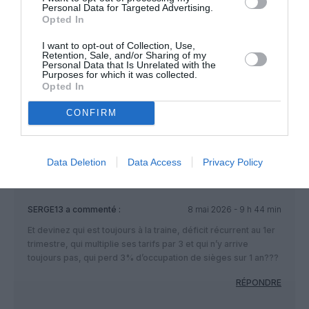
Personal Data for Targeted Advertising.
Opted In
I want to opt-out of Collection, Use,
PARTAGER L'ARTICLE
Retention, Sale, and/or Sharing of my
Personal Data that Is Unrelated with the
Purposes for which it was collected.
Opted In
Facebook
Twitter
Pinterest
LinkedIn
Email
Print
CONFIRM
Data Deletion
Data Access
Privacy Policy
COMMENTAIRE(S)
SERGE13
a commenté :
8 mai 2026 - 9 h 44 min
Et devinez qui est toujours à la traine, déficit récurrent au 1er
trimestre, qui multiplie ses tarifs par 3 et qui n’y arrive
toujours pas, qui perd 3% d’occupation de sièges sur 1 an???
RÉPONDRE