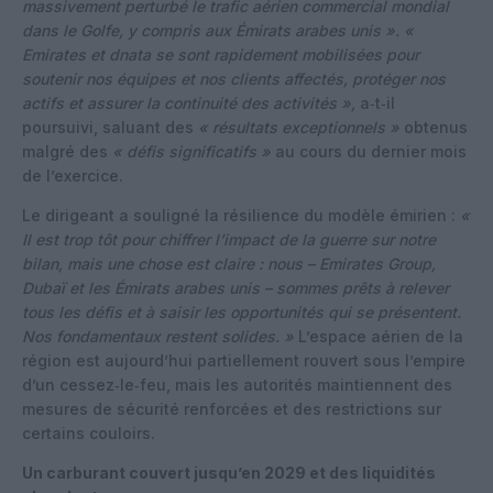
massivement perturbé le trafic aérien commercial mondial
dans le Golfe, y compris aux Émirats arabes unis ». «
Emirates et dnata se sont rapidement mobilisées pour
soutenir nos équipes et nos clients affectés, protéger nos
actifs et assurer la continuité des activités »,
a‑t‑il
poursuivi, saluant des
« résultats exceptionnels »
obtenus
malgré des
« défis significatifs »
au cours du dernier mois
de l’exercice.
Le dirigeant a souligné la résilience du modèle émirien :
«
Il est trop tôt pour chiffrer l’impact de la guerre sur notre
bilan, mais une chose est claire : nous – Emirates Group,
Dubaï et les Émirats arabes unis – sommes prêts à relever
tous les défis et à saisir les opportunités qui se présentent.
Nos fondamentaux restent solides. »
L’espace aérien de la
région est aujourd’hui partiellement rouvert sous l’empire
d’un cessez‑le‑feu, mais les autorités maintiennent des
mesures de sécurité renforcées et des restrictions sur
certains couloirs.
Un carburant couvert jusqu’en 2029 et des liquidités