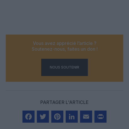
Vous avez apprécié l’article ?
Soutenez-nous, faites un don !
NOUS SOUTENIR
PARTAGER L'ARTICLE
Facebook
Twitter
Pinterest
LinkedIn
Email
Print