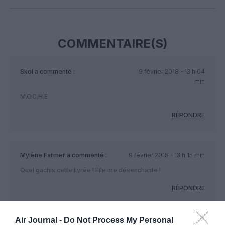
COMMENTAIRE(S)
Skol
a commenté :
9 février 2018 - 13 h 04
min
M.O.C.H.E
RÉPONDRE
Mylène Farmer
a commenté :
9 février 2018 - 13 h 15 min
Quel gachis cette livrée ! Elle me désenchante !
RÉPONDRE
Air Journal -
Do Not Process My Personal