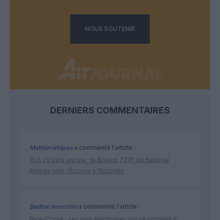
NOUS SOUTENIR
DERNIERS COMMENTAIRES
Mathématiques
a commenté l'article :
19 h 23 sans escale : le Boeing 777F de National
Airlines relie l’Écosse à l’Australie
Badissi novembri
a commenté l'article :
Nice–Corse : ces vols électriques qui se profilent à