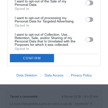
I want to opt-out of the Sale of my
Personal Data.
Opted In
lala
a commenté :
9 février 2018 - 13 h 37
min
I want to opt-out of processing my
Personal Data for Targeted Advertising.
Sobreté allemande …
Opted In
RÉPONDRE
I want to opt-out of Collection, Use,
Retention, Sale, and/or Sharing of my
Personal Data that Is Unrelated with the
Purposes for which it was collected.
Opted In
cimbour
a commenté :
9 février 2018 - 13 h 44
min
CONFIRM
Le même bleu que la LOT. franchement des fois on
comprend rien !!!!
Data Deletion
Data Access
Privacy Policy
RÉPONDRE
Terne!
a commenté :
9 février 2018 - 14 h 21 min
Le look d’ensemble a pris un sacré coup de ” ternitude” !!!