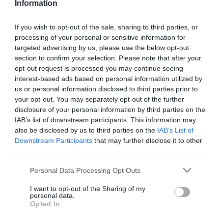
Information
Pet
a commenté :
9 février 2018 - 13 h 21 min
Mix de LOT et TAROM. Vraiment pas terrible.
If you wish to opt-out of the sale, sharing to third parties, or
RÉPONDRE
processing of your personal or sensitive information for
targeted advertising by us, please use the below opt-out
section to confirm your selection. Please note that after your
opt-out request is processed you may continue seeing
flyer2
a commenté :
9 février 2018 - 14 h
interest-based ads based on personal information utilized by
43 min
us or personal information disclosed to third parties prior to
Exactement la remarque que je me suis fait!
your opt-out. You may separately opt-out of the further
disclosure of your personal information by third parties on the
RÉPONDRE
IAB’s list of downstream participants. This information may
also be disclosed by us to third parties on the
IAB’s List of
Downstream Participants
that may further disclose it to other
third parties.
Markus
a commenté :
9 février 2018 - 13 h 30
Personal Data Processing Opt Outs
min
Décevant, sans caractère . Nul.
I want to opt-out of the Sharing of my
personal data.
Opted In
RÉPONDRE