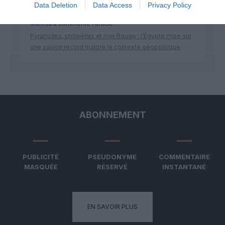
Data Deletion
Data Access
Privacy Policy
Manfou
a commenté l'article :
Pyramides, croisières et mer Rouge : l’Égypte mise sur
une saison record malgré le contexte géopolitique
ABONNEMENT
PUBLICITÉ
PSEUDONYME
COMMENTAIRE
MASQUÉE
RÉSERVÉ
INSTANTANÉ
EN SAVOIR PLUS