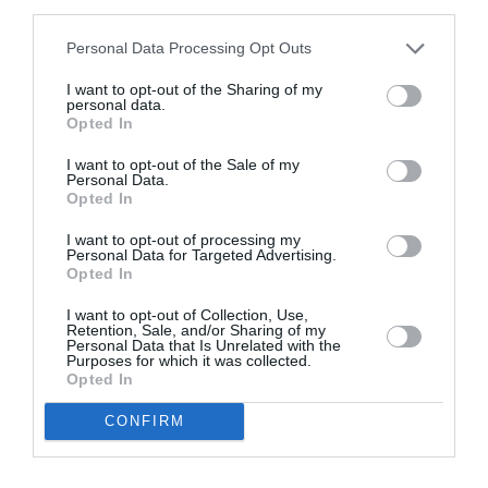
third parties.
Appel aux lecteurs !
Soutenez Air Journal participez
à son
Personal Data Processing Opt Outs
développement !
I want to opt-out of the Sharing of my
personal data.
Opted In
NOUS SOUTENIR
I want to opt-out of the Sale of my
Personal Data.
Opted In
I want to opt-out of processing my
Personal Data for Targeted Advertising.
Opted In
I want to opt-out of Collection, Use,
DERNIERS COMMENTAIRES
Retention, Sale, and/or Sharing of my
Personal Data that Is Unrelated with the
Purposes for which it was collected.
Opted In
atplhkt
a commenté l'article :
CONFIRM
Contrôles aux frontières entre l’Espagne et l’Italie : des
arrivées plus longues, des correspondances à risque