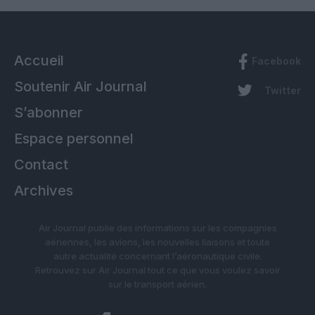
Accueil
Facebook
Soutenir Air Journal
Twitter
S’abonner
Espace personnel
Contact
Archives
Air Journal publie des informations sur les compagnies
aériennes, les avions, les nouvelles liaisons et toute
autre actualité concernant l’aéronautique civile.
Retrouvez sur Air Journal tout ce que vous voulez savoir
sur le transport aérien.