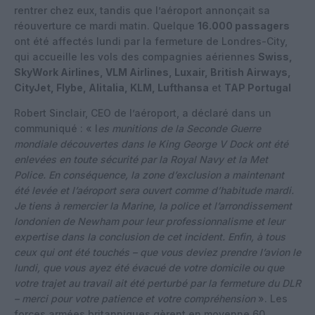
rentrer chez eux, tandis que l’aéroport annonçait sa
réouverture ce mardi matin. Quelque
16.000 passagers
ont été affectés lundi par la fermeture de Londres-City,
qui accueille les vols des compagnies aériennes
Swiss,
SkyWork Airlines, VLM Airlines, Luxair, British Airways,
CityJet, Flybe, Alitalia, KLM, Lufthansa
et
TAP Portugal
Robert Sinclair, CEO de l’aéroport, a déclaré dans un
communiqué : « l
es munitions de la Seconde Guerre
mondiale découvertes dans le King George V Dock ont été
enlevées en toute sécurité par la Royal Navy et la Met
Police. En conséquence, la zone d’exclusion a maintenant
été levée et l’aéroport sera ouvert comme d’habitude mardi.
Je tiens à remercier la Marine, la police et l’arrondissement
londonien de Newham pour leur professionnalisme et leur
expertise dans la conclusion de cet incident. Enfin, à tous
ceux qui ont été touchés – que vous deviez prendre l’avion le
lundi, que vous ayez été évacué de votre domicile ou que
votre trajet au travail ait été perturbé par la fermeture du DLR
– merci pour votre patience et votre compréhension
». Les
forces armées britanniques gèrent en moyenne 60