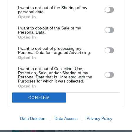
I want to opt-out of the Sharing of my
Manfou
a commenté l'article :
personal data.
Opted In
Pyramides, croisières et mer Rouge : l’Égypte mise sur
une saison record malgré le contexte géopolitique
I want to opt-out of the Sale of my
Personal Data.
Opted In
TFFRYYZ
a commenté l'article :
I want to opt-out of processing my
Pointe‑à‑Pitre – Panama City : Air France ouvre un pont
Personal Data for Targeted Advertising.
Opted In
aérien vers l’Amérique latine
I want to opt-out of Collection, Use,
Retention, Sale, and/or Sharing of my
Personal Data that Is Unrelated with the
Purposes for which it was collected.
aeroport
bombe
Londres
Opted In
CONFIRM
LIRE AUSSI
Data Deletion
Data Access
Privacy Policy
L’AÉROPORT DE