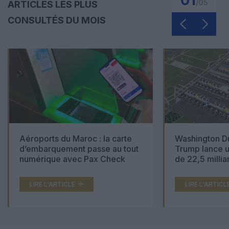
01
/
05
ARTICLES LES PLUS
CONSULTÉS DU MOIS
Aéroports du Maroc : la carte
Washington Du
d’embarquement passe au tout
Trump lance u
numérique avec Pax Check
de 22,5 millia
LIRE L'ARTICLE
LIRE L'ARTICL