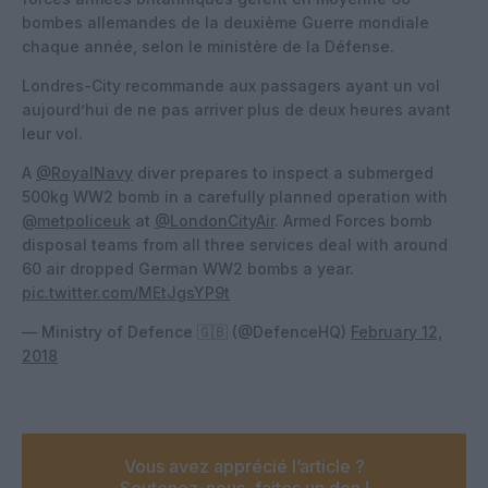
bombes allemandes de la deuxième Guerre mondiale
chaque année, selon le ministère de la Défense.
Londres-City recommande aux passagers ayant un vol
aujourd’hui de ne pas arriver plus de deux heures avant
leur vol.
A
@RoyalNavy
diver prepares to inspect a submerged
500kg WW2 bomb in a carefully planned operation with
@metpoliceuk
at
@LondonCityAir
. Armed Forces bomb
disposal teams from all three services deal with around
60 air dropped German WW2 bombs a year.
pic.twitter.com/MEtJgsYP9t
— Ministry of Defence 🇬🇧 (@DefenceHQ)
February 12,
2018
Vous avez apprécié l’article ?
Soutenez-nous, faites un don !