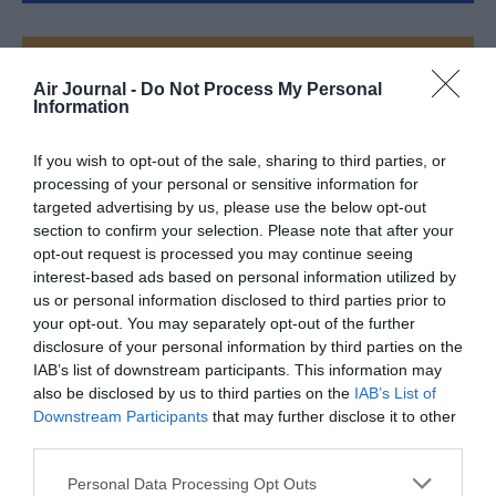
FAIRE UN DON
Air Journal -
Do Not Process My Personal
Information
Appel aux lecteurs !
Soutenez Air Journal participez
à son
If you wish to opt-out of the sale, sharing to third parties, or
développement !
processing of your personal or sensitive information for
targeted advertising by us, please use the below opt-out
section to confirm your selection. Please note that after your
opt-out request is processed you may continue seeing
NOUS SOUTENIR
interest-based ads based on personal information utilized by
us or personal information disclosed to third parties prior to
your opt-out. You may separately opt-out of the further
disclosure of your personal information by third parties on the
IAB’s list of downstream participants. This information may
also be disclosed by us to third parties on the
IAB’s List of
Downstream Participants
that may further disclose it to other
third parties.
DERNIERS COMMENTAIRES
Personal Data Processing Opt Outs