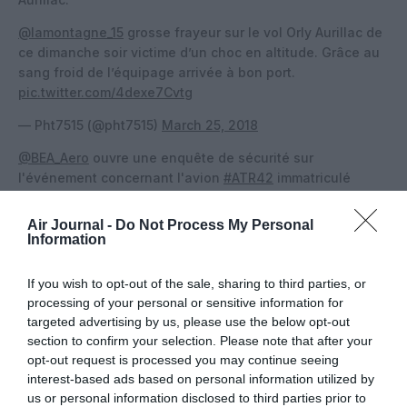
@lamontagne_15
grosse frayeur sur le vol Orly Aurillac de
ce dimanche soir victime d’un choc en altitude. Grâce au
sang froid de l’équipage arrivée à bon port.
pic.twitter.com/4dexe7Cvtg
— Pht7515 (@pht7515)
March 25, 2018
@BEA_Aero
ouvre une enquête de sécurité sur
l'événement concernant l'avion
#ATR42
immatriculé
#FGPYF
et exploité par
#HOP
survenu en croisière le
25/03/18 entre
#Orly
et
#Aurillac
/ Vol
#A5235
. Une équipe
Air Journal -
Do Not Process My Personal
de 3 enquêteurs du BEA sera sur place demain.
Information
— BEA ✈️ ⚙️🔬🇫🇷 (@BEA_Aero)
March 26, 2018
If you wish to opt-out of the sale, sharing to third parties, or
processing of your personal or sensitive information for
targeted advertising by us, please use the below opt-out
section to confirm your selection. Please note that after your
opt-out request is processed you may continue seeing
Vous avez apprécié l’article ?
Soutenez-nous, faites un don !
interest-based ads based on personal information utilized by
us or personal information disclosed to third parties prior to