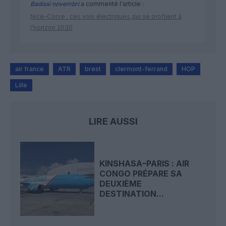
Badissi novembri
a commenté l'article :
Nice–Corse : ces vols électriques qui se profilent à
l’horizon 2030
air france
ATR
brest
clermont-ferrand
HOP
Lille
LIRE AUSSI
KINSHASA–PARIS : AIR
CONGO PRÉPARE SA
DEUXIÈME
DESTINATION...