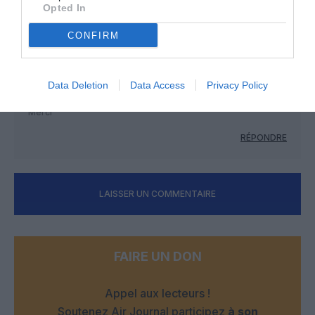
Opted In
RÉPONDRE
CONFIRM
Tardif
a commenté :
11 avril 2018 - 13 h 10 min
Data Deletion
Data Access
Privacy Policy
C.est pour bientôt un vol Caen Perpignan
Merci
RÉPONDRE
LAISSER UN COMMENTAIRE
FAIRE UN DON
Appel aux lecteurs !
Soutenez Air Journal participez
à son