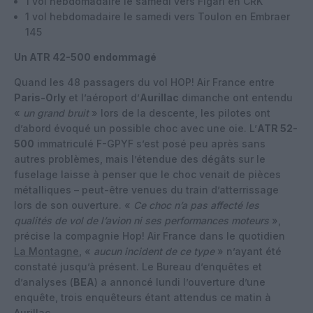
1 vol hebdomadaire le samedi vers Figari en CRK
1 vol hebdomadaire le samedi vers Toulon en Embraer
145
Un ATR 42-500 endommagé
Quand les 48 passagers du vol HOP! Air France entre
Paris-Orly
et l’aéroport d’
Aurillac
dimanche ont entendu
«
un grand bruit
» lors de la descente, les pilotes ont
d’abord évoqué un possible choc avec une oie. L’
ATR 52-
500
immatriculé F-GPYF s’est posé peu après sans
autres problèmes, mais l’étendue des dégâts sur le
fuselage laisse à penser que le choc venait de pièces
métalliques – peut-être venues du train d’atterrissage
lors de son ouverture. «
Ce choc n’a pas affecté les
qualités de vol de l’avion ni ses performances moteurs
»,
précise la compagnie Hop! Air France dans le quotidien
La Montagne
, «
aucun incident de ce type
» n’ayant été
constaté jusqu’à présent. Le Bureau d’enquêtes et
d’analyses (
BEA
) a annoncé lundi l’ouverture d’une
enquête, trois enquêteurs étant attendus ce matin à
Aurillac.