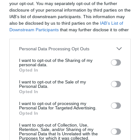
your opt-out. You may separately opt-out of the further
disclosure of your personal information by third parties on the
NOUS SOUTENIR
IAB’s list of downstream participants. This information may
also be disclosed by us to third parties on the
IAB’s List of
Downstream Participants
that may further disclose it to other
third parties.
PARTAGER L'ARTICLE
Personal Data Processing Opt Outs
I want to opt-out of the Sharing of my
personal data.
Opted In
Facebook
Twitter
Pinterest
LinkedIn
Email
Print
I want to opt-out of the Sale of my
Personal Data.
Opted In
COMMENTAIRE(S)
I want to opt-out of processing my
Personal Data for Targeted Advertising.
Opted In
JCD
a commenté :
27 mars 2018 - 12 h 26 min
I want to opt-out of Collection, Use,
Retention, Sale, and/or Sharing of my
Impressionnant cet ATR ouvert comme une boite de
Personal Data that Is Unrelated with the
conserve ! Bravo aux pilotes !
Purposes for which it was collected.