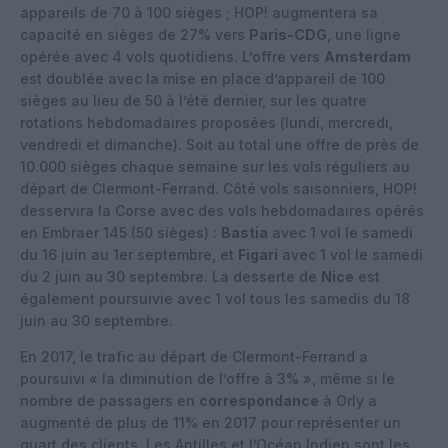
appareils de 70 à 100 sièges ; HOP! augmentera sa
capacité en sièges de 27% vers
Paris-CDG
, une ligne
opérée avec 4 vols quotidiens. L’offre vers
Amsterdam
est doublée avec la mise en place d’appareil de 100
sièges au lieu de 50 à l’été dernier, sur les quatre
rotations hebdomadaires proposées (lundi, mercredi,
vendredi et dimanche). Soit au total une offre de près de
10.000 sièges chaque semaine sur les vols réguliers au
départ de Clermont-Ferrand. Côté vols saisonniers, HOP!
desservira la Corse avec des vols hebdomadaires opérés
en Embraer 145 (50 sièges) :
Bastia
avec 1 vol le samedi
du 16 juin au 1er septembre, et
Figari
avec 1 vol le samedi
du 2 juin au 30 septembre. La desserte de
Nice
est
également poursuivie avec 1 vol tous les samedis du 18
juin au 30 septembre.
En 2017, le trafic au départ de Clermont-Ferrand a
poursuivi « la diminution de l’offre à 3% », même si le
nombre de passagers en
correspondance
à Orly a
augmenté de plus de 11% en 2017 pour représenter un
quart des clients. Les Antilles et l’Océan Indien sont les