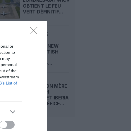
LONDRES‑GATWICK
OBTIENT LE FEU
VERT DÉFINITIF...
80 ANS DE
LIAISONS
LONDRES-NEW
sonal or
YORK : BRITISH
ection to
AIRWAYS
ou may
RENFORCE...
 personal
out of the
 downstream
B’s List of
IAG, MAISON MÈRE
DE BRITISH
AIRWAYS ET IBERIA
: SON BÉNÉFICE...