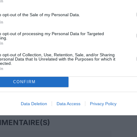
In
z apprécié l’article ?
o opt-out of the Sale of my Personal Data.
-nous, faites un don !
In
to opt-out of processing my Personal Data for Targeted
ing.
OUS SOUTENIR
In
o opt-out of Collection, Use, Retention, Sale, and/or Sharing
ersonal Data that Is Unrelated with the Purposes for which it
lected.
In
CONFIRM
Facebook
Twitter
Pinterest
LinkedIn
Email
Print
Data Deletion
Data Access
Privacy Policy
MENTAIRE(S)