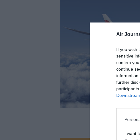
Air Journa
If you wish 
sensitive in
confirm you
continue se
information 
further disc
participants
Downstream 
Persona
I want t