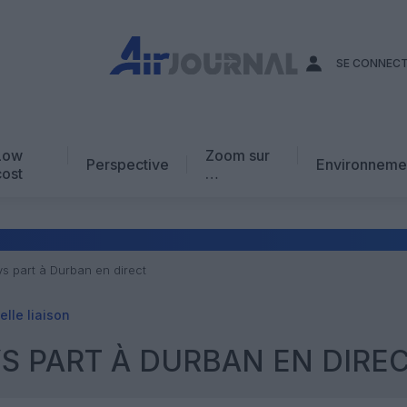
SE CONNEC
Low
Zoom sur
Perspective
Environneme
cost
…
Edito
En chiffres
Avis d’expert
ys part à Durban en direct
AJ Académie
lle liaison
Vidéo
YS PART À DURBAN EN DIRE