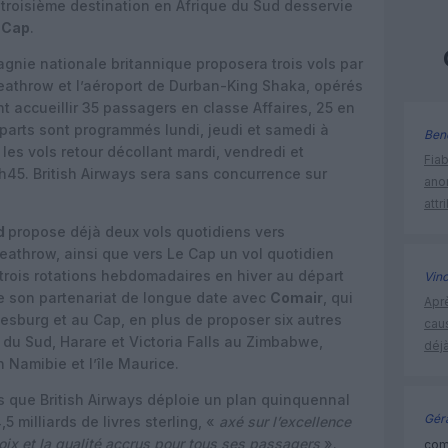
a troisième destination en Afrique du Sud desservie
 Cap
.
agnie nationale britannique proposera trois vols par
athrow et l’aéroport de Durban-King Shaka, opérés
 accueillir 35 passagers en classe Affaires, 25 en
arts sont programmés lundi, jeudi et samedi à
Ben
les vols retour décollant mardi, vendredi et
Fia
45. British Airways sera sans concurrence sur
ano
attr
d
propose déjà deux vols quotidiens vers
athrow, ainsi que vers Le Cap un vol quotidien
trois rotations hebdomadaires en hiver au départ
Vin
e son partenariat de longue date avec
Comair
, qui
Apr
nesburg et au Cap, en plus de proposer six autres
cau
e du Sud, Harare et Victoria Falls au Zimbabwe,
déjà
Namibie et l’île Maurice.
rs que British Airways déploie un plan quinquennal
Géra
5 milliards de livres sterling, «
axé sur l’excellence
oix et la qualité accrus pour tous ses passagers
».
comm