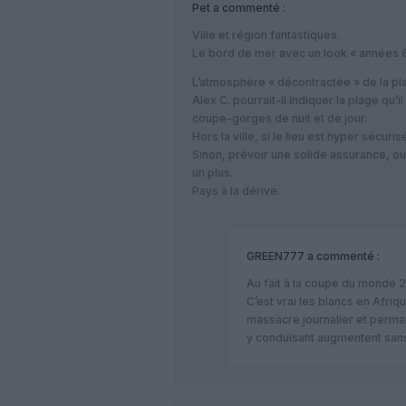
Pet
a commenté :
Ville et région fantastiques.
Le bord de mer avec un look « années 
L’atmosphère « décontractée » de la pl
Alex C. pourrait-il indiquer la plage qu’i
coupe-gorges de nuit et de jour.
Hors la ville, si le lieu est hyper sécurisé
Sinon, prévoir une solide assurance, ou 
un plus.
Pays à la dérive.
GREEN777
a commenté :
Au fait à la coupe du monde 
C’est vrai les blancs en Afriq
massacre journalier et perman
y conduisant augmentent sans 