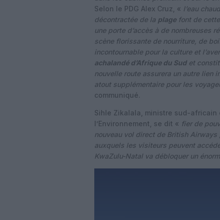
Selon le PDG Alex Cruz, «
l’eau chau
décontractée de la
plage
font de cette
une porte d’accès à de nombreuses rése
scène florissante de nourriture, de boi
incontournable pour la culture et l’av
achalandé d’Afrique du Sud
et constit
nouvelle route assurera un autre lien 
atout supplémentaire pour les voyageu
communiqué.
Sihle Zikalala, ministre sud-africa
l’Environnement, se dit «
fier de pou
nouveau vol direct de British Airways ;
auxquels les visiteurs peuvent accéde
KwaZulu-Natal va débloquer un énorme