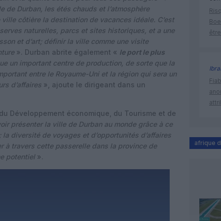
de de Durban, les étés chauds et l’atmosphère
Risq
 ville côtière la destination de vacances idéale. C’est
Boe
rves naturelles, parcs et sites historiques, et a une
être
sson et d’art; définir la ville comme une visite
enture
». Durban abrite également «
le port le plus
ue un important centre de production, de sorte que la
Ibr
important entre le Royaume-Uni et la région qui sera un
Fia
rs d’affaires
», ajoute le dirigeant dans un
ano
attr
in du Développement économique, du Tourisme et de
voir présenter la ville de Durban au monde grâce à ce
 la diversité de voyages et d’opportunités d’affaires
afrique 
r à travers cette passerelle dans la province de
 potentiel
».