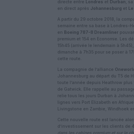
directe entre
Londres
et
Durban
, s
en direct après
Johannesburg
et
Le
A partir du 29 octobre 2018, la comp
semaine entre sa base à Londres-He
en
Boeing 787-8 Dreamliner
pouvant
premium et 154 en Economie. Les dép
15h45 (arrivée le lendemain à 5h45), 
dimanche à 7h35 pour se poser à 17h
cette route.
La compagnie de l’alliance
Oneworl
Johannesburg au départ du T5 de He
toute l’année depuis Heathrow plus 
de Gatwick. Elle rappelle au passag
relie tous les jours Durban à Johan
lignes vers Port Elizabeth en Afriqu
Livingstone en Zambie, Windhoek en 
Cette nouvelle route est lancée alo
d’investissement sur les clients de 4,
dans les cabines premium et sur le ch