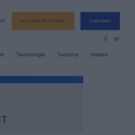
TER
SOUTENIR AIR JOURNAL
S'ABONNER
nt
Technologie
Tourisme
Histoire
Pratique
Hôtellerie
Voyages d’affaires
CT