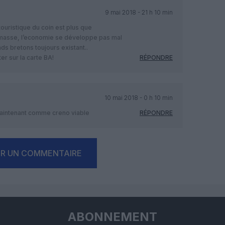
9 mai 2018 - 21 h 10 min
t touristique du coin est plus que
 ramasse, l’economie se développe pas mal
nds bretons toujours existant..
r sur la carte BA!
RÉPONDRE
10 mai 2018 - 0 h 10 min
maintenant comme creno viable
RÉPONDRE
ER UN COMMENTAIRE
ABONNEMENT