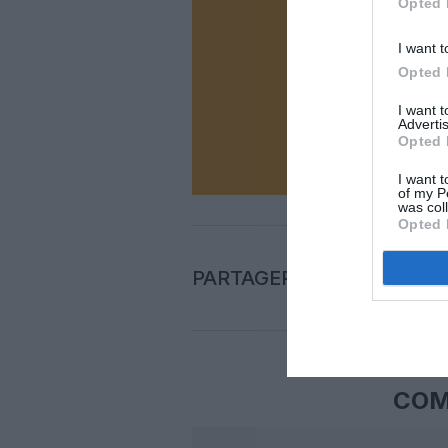
Opted 
Vous ave
I want t
Soutenez
Opted 
I want 
Advertis
N
Opted 
I want t
of my P
was col
Opted 
PARTAGER L'ARTICLE
COM