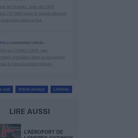
ue de fissures : près de 1 500
ing 737 MAX dans le monde devront
 inspectés selon la FAA
ahim
a commenté l'article :
bilité du COMAC C919 : des
malies signalées dans un document
ibué à China Southern Airlines
du sud
british airways
Londres
LIRE AUSSI
L’AÉROPORT DE