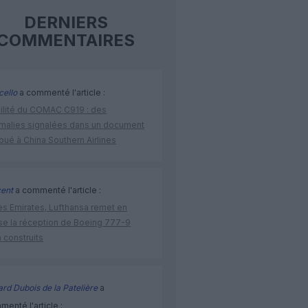
DERNIERS
COMMENTAIRES
cello
a commenté l'article :
bilité du COMAC C919 : des
malies signalées dans un document
ibué à China Southern Airlines
cent
a commenté l'article :
ès Emirates, Lufthansa remet en
se la réception de Boeing 777-9
 construits
rd Dubois de la Patelière
a
enté l'article :