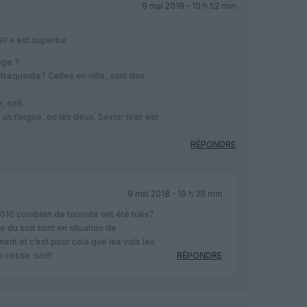
9 mai 2018 - 10 h 52 min
60 » est superbe.
age ?
l fréquente? Celles en ville, sont des
, soit.
un flingue, ou les deux. Savoir tirer est
RÉPONDRE
9 mai 2018 - 19 h 38 min
2010 combien de touriste ont été tués?
ue du sud sont en situation de
ent et c’est pour cela que les vols les
cesse :sic!!!
RÉPONDRE