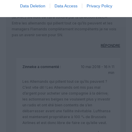
comme c’est prétendument le cas chez AF.
Data Deletion
Data Access
Privacy Policy
Si le mouvement n’est pas massif lundi et mercredi, les PNT
(et PNC) SN vont se faire tondre par la direction EW/LH…
Entre les allemands qui pillent tout ce qu’ils peuvent et les
managers Flamands complètement incompétents je ne vois
pas un avenir serein pour SN.
RÉPONDRE
Zinneke
a commenté :
10 mai 2018 - 16 h 11
min
Les Allemands qui pillent tout ce qu’ils peuvent ?
C’est vite dit ! Les Allemands ont mis pas mal
d’argent pour acheter une compagnie à la dérive;
les actionnaires belges ne voulaient plus y investir
un radis et ont été bien contents de s’en
débarrasser avant une faillite inévitable. Lufthansa
est maintenant propriétaire à 100 % de Brussels
Airlines et est donc libre de faire ce qu’elle veut.