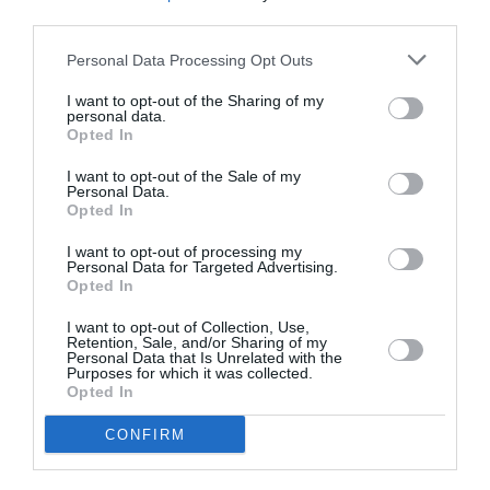
third parties.
Personal Data Processing Opt Outs
Facebook
Twitter
Pinterest
LinkedIn
Email
Print
I want to opt-out of the Sharing of my
personal data.
Opted In
COMMENTAIRE(S)
I want to opt-out of the Sale of my
Personal Data.
Opted In
Seb
a commenté :
10 mai 2018 - 7 h 33 min
I want to opt-out of processing my
Personal Data for Targeted Advertising.
C est bien ils remboursent eux. Que le vol soit annulé ou
Opted In
non… on n obtient pas un avoir valable un an.
I want to opt-out of Collection, Use,
RÉPONDRE
Retention, Sale, and/or Sharing of my
Personal Data that Is Unrelated with the
Purposes for which it was collected.
Opted In
Franz
a commenté :
10 mai 2018 - 9 h 59 min
CONFIRM
L’ambiance est au plus bas chez SN, et pourtant on ne nage
pas dans une ambiance délétère ou dans la gréviculture