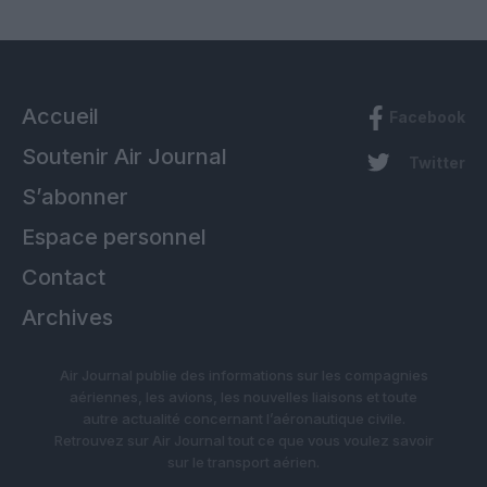
Accueil
Facebook
Soutenir Air Journal
Twitter
S’abonner
Espace personnel
Contact
Archives
Air Journal publie des informations sur les compagnies
aériennes, les avions, les nouvelles liaisons et toute
autre actualité concernant l’aéronautique civile.
Retrouvez sur Air Journal tout ce que vous voulez savoir
sur le transport aérien.