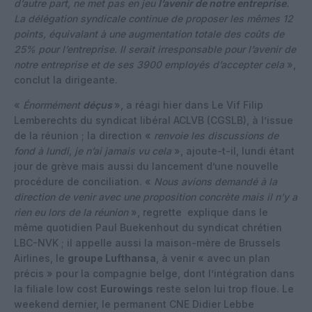
d’autre part, ne met pas en jeu
l’avenir de notre entreprise
.
La délégation syndicale continue de proposer les mêmes 12
points, équivalant à une augmentation totale des coûts de
25% pour l’entreprise. Il serait irresponsable pour l’avenir de
notre entreprise et de ses 3900 employés d’accepter cela
»,
conclut la dirigeante.
«
Énormément
déçus
», a réagi hier dans Le Vif Filip
Lemberechts du syndicat libéral ACLVB (CGSLB), à l’issue
de la réunion ; la direction «
renvoie les discussions de
fond à lundi, je n’ai jamais vu cela
», ajoute-t-il, lundi étant
jour de grève mais aussi du lancement d’une nouvelle
procédure de conciliation. «
Nous avions demandé à la
direction de venir avec une proposition concrète mais il n’y a
rien eu lors de la réunion
», regrette explique dans le
même quotidien Paul Buekenhout du syndicat chrétien
LBC-NVK ; il appelle aussi la maison-mère de Brussels
Airlines, le
groupe Lufthansa
, à venir « avec un plan
précis » pour la compagnie belge, dont l’intégration dans
la filiale low cost
Eurowings
reste selon lui trop floue. Le
weekend dernier, le permanent CNE Didier Lebbe