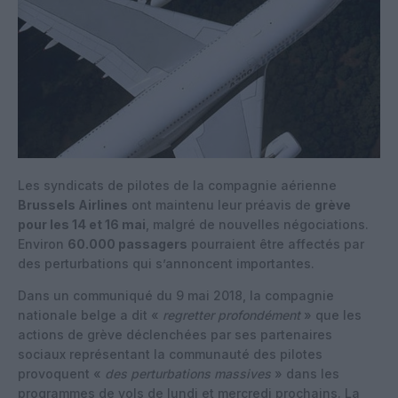
Les syndicats de pilotes de la compagnie aérienne
Brussels Airlines
ont maintenu leur préavis de
grève
pour les 14 et 16 mai
, malgré de nouvelles négociations.
Environ
60.000 passagers
pourraient être affectés par
des perturbations qui s’annoncent importantes.
Dans un communiqué du 9 mai 2018, la compagnie
nationale belge a dit «
regretter profondément
» que les
actions de grève déclenchées par ses partenaires
sociaux représentant la communauté des pilotes
provoquent «
des perturbations massives
» dans les
programmes de vols de lundi et mercredi prochains. La