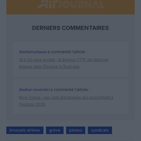
DERNIERS COMMENTAIRES
Mathématiques
a commenté l'article :
19 h 23 sans escale : le Boeing 777F de National
Airlines relie l’Écosse à l’Australie
Badissi novembri
a commenté l'article :
Nice–Corse : ces vols électriques qui se profilent à
l’horizon 2030
brussels airlines
grève
pilotes
syndicats