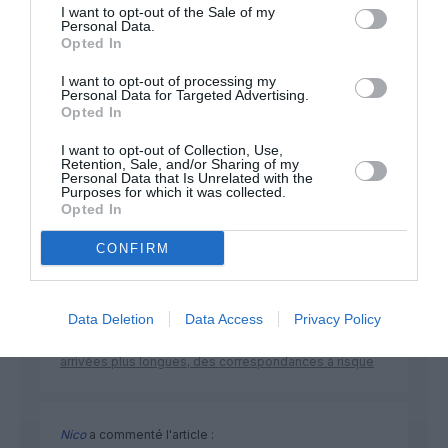
I want to opt-out of the Sale of my
Personal Data.
Opted In
NOUS SOUTENIR
I want to opt-out of processing my
Personal Data for Targeted Advertising.
Opted In
I want to opt-out of Collection, Use,
Retention, Sale, and/or Sharing of my
Personal Data that Is Unrelated with the
Purposes for which it was collected.
Opted In
DERNIERS COMMENTAIRES
CONFIRM
NDR
a commenté l'article :
Data Deletion
Data Access
Privacy Policy
Contrôles aux frontières entre l’Espagne et l’Italie : des
arrivées plus longues, des correspondances à risque
Nico
a commenté l'article :