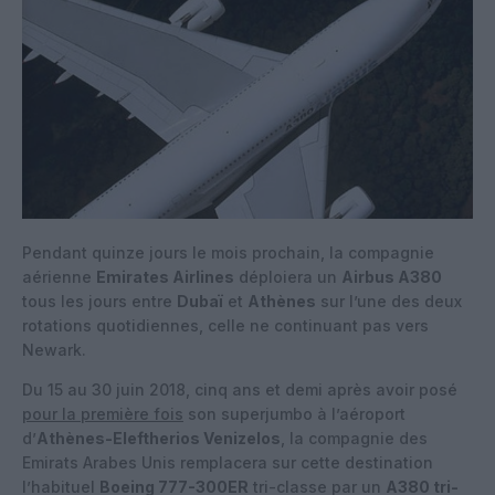
Pendant quinze jours le mois prochain, la compagnie
aérienne
Emirates Airlines
déploiera un
Airbus A380
tous les jours entre
Dubaï
et
Athènes
sur l’une des deux
rotations quotidiennes, celle ne continuant pas vers
Newark.
Du 15 au 30 juin 2018, cinq ans et demi après avoir posé
pour la première fois
son superjumbo à l’aéroport
d’
Athènes-Eleftherios Venizelos
, la compagnie des
Emirats Arabes Unis remplacera sur cette destination
l’habituel
Boeing 777-300ER
tri-classe par un
A380 tri-