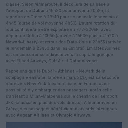
classe
. Selon Airlineroute, il décollera de sa base à
l’aéroport de
Dubaï
à 16h20 pour arriver à 20h25, et
repartira de Grèce à 23h10 pour se poser le lendemain à
4h45 (durée de vol moyenne 4h50). L’autre rotation du
jour continuera à être exploitée en 777-300ER, avec
départ de Dubaï à 10h50 (arrivée à 15h00 puis à 21h20 à
Newark-Liberty
) et retour des Etats-Unis à 23h55 (arrivée
le lendemain à 23h50 dans les Emirats). Emirates Airlines
est en concurrence indirecte vers la capitale grecque
avec Etihad Airways, Gulf Air et Qatar Airways.
Rappelons que le Dubaï – Athènes – Newark de la
compagnie émiratie, lancé en
mars 2017
, est sa seconde
route vers New York faisant escale en Europe avec
possibilité d’y embarquer des passagers, après celle
s’arrêtant à Milan-Malpensa sur le chemin de l’aéroport
JFK (là aussi en plus des vols directs). A leur arrivée en
Grèce, ses passagers bénéficient d’accords interlignes
avec
Aegean Airlines
et
Olympic Airways
.