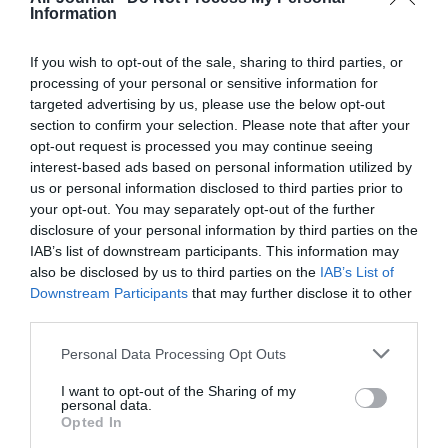
Information
commerciale : begociation de droits de traffic, de partages
de code et procurer de l’acantage concurrenciel au client final
Emirates vend son billet 670€ A/R Athenes-Newark contre
If you wish to opt-out of the sale, sharing to third parties, or
970€ pour United, chez un grecque qui a perdu 70% de son
processing of your personal or sensitive information for
pouvoir d’achat cela ça compte beaucoup n’en déplaise aux
targeted advertising by us, please use the below opt-out
pseudo fonctionnaires qui traveillent 3 jours sur 5 et qui se
section to confirm your selection. Please note that after your
font payer leur billet d’avion par leur ministère 😉
opt-out request is processed you may continue seeing
interest-based ads based on personal information utilized by
RÉPONDRE
us or personal information disclosed to third parties prior to
your opt-out. You may separately opt-out of the further
disclosure of your personal information by third parties on the
IAB’s list of downstream participants. This information may
LAISSER UN COMMENTAIRE
also be disclosed by us to third parties on the
IAB’s List of
Downstream Participants
that may further disclose it to other
third parties.
FAIRE UN DON
Personal Data Processing Opt Outs
I want to opt-out of the Sharing of my
Appel aux lecteurs !
personal data.
Soutenez Air Journal participez
à son
Opted In
développement !