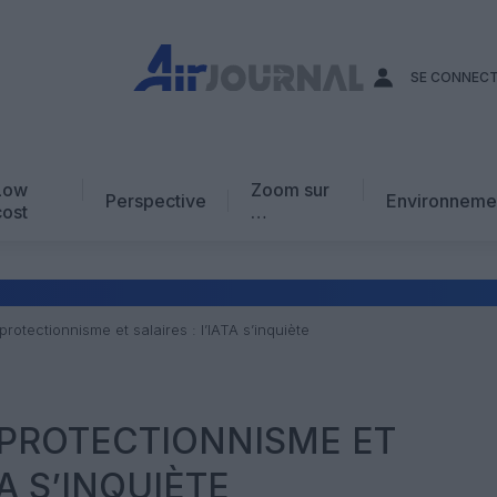
SE CONNEC
Low
Zoom sur
Perspective
Environneme
cost
…
Edito
En chiffres
Avis d’expert
 protectionnisme et salaires : l’IATA s’inquiète
AJ Académie
Vidéo
, PROTECTIONNISME ET
TA S’INQUIÈTE