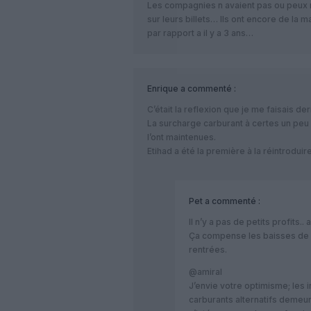
Les compagnies n avaient pas ou peux r
sur leurs billets… Ils ont encore de la 
par rapport a il y a 3 ans…
Enrique
a commenté :
C’était la reflexion que je me faisais de
La surcharge carburant à certes un pe
l’ont maintenues.
Etihad a été la première à la réintrodu
Pet
a commenté :
Il n’y a pas de petits profits.
Ça compense les baisses de p
rentrées.
@amiral
J’envie votre optimisme; les
carburants alternatifs demeu