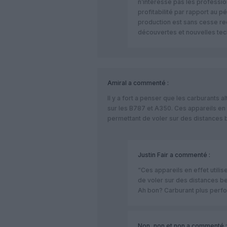
n’intéresse pas les profession
profitabilité par rapport au pé
production est sans cesse re
découvertes et nouvelles tec
Amiral
a commenté :
Il y a fort a penser que les carburants 
sur les B787 et A350. Ces appareils en e
permettant de voler sur des distances
Justin Fair
a commenté :
“Ces appareils en effet utilis
de voler sur des distances b
Ah bon? Carburant plus perfor
Non, non et non
a commenté :