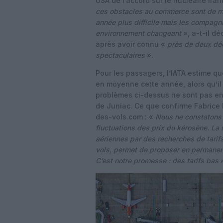
USA de l’accord sur le nucléaire ira
ces obstacles au commerce sont de ma
année plus difficile mais les compagni
environnement changeant
», a-t-il dé
après avoir connu «
près de deux dé
spectaculaires
».
Pour les passagers, l’IATA estime qu
en moyenne cette année, alors qu’il 
problèmes ci-dessus ne sont pas enc
de Juniac. Ce que confirme Fabrice
des-vols.com : «
Nous ne constatons 
fluctuations des prix du kérosène. L
aériennes par des recherches de tarif
vols, permet de proposer en permane
C’est notre promesse : des tarifs bas