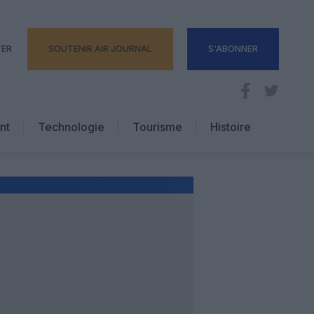
TER
SOUTENIR AIR JOURNAL
S'ABONNER
nt
Technologie
Tourisme
Histoire
Pratique
Hôtellerie
Voyages d’affaires