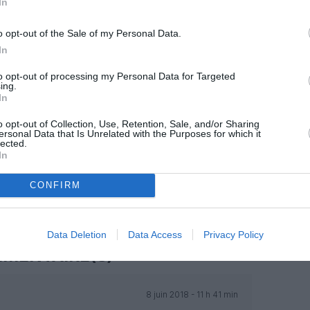
z apprécié l’article ?
In
-nous, faites un don !
o opt-out of the Sale of my Personal Data.
In
OUS SOUTENIR
to opt-out of processing my Personal Data for Targeted
ing.
In
o opt-out of Collection, Use, Retention, Sale, and/or Sharing
ersonal Data that Is Unrelated with the Purposes for which it
lected.
In
CONFIRM
Facebook
Twitter
Pinterest
LinkedIn
Email
Print
Data Deletion
Data Access
Privacy Policy
MENTAIRE(S)
8 juin 2018 - 11 h 41 min