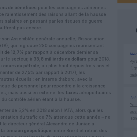
ons de bénéfices
pour les compagnies aériennes
ce ralentissement des raisons allant de la hausse
les salaires en passant par les risques de guerre
uffrent pas encore.
 son Assemblée générale annuelle, l’Association
(IATA), qui regroupe 280 compagnies représentant
it de 12,7%
par rapport à décembre dernier sa
Man
ur le secteur, à
33,8 milliards de dollars
pour 2018.
Pyr
du
cours du pétrole
, au plus haut depuis trois ans et
l’Ég
menter de 27,5% par rapport à 2017), les
mal
utres écueils : en interne d’abord, avec la
que de personnel pour répondre à la croissance
otes, mais aussi en externe, les
taxes
aéroportuaires
TFF
t du contrôle aérien étant à la hausse.
Poin
ter de 5,2% en 2018 selon l’IATA, alors que les
ouvr
mentation du trafic de 7% attendue cette année – ne
lati
t le directeur général Alexandre de Juniac a
 la
tension géopolitique
, entre Brexit et retrait des