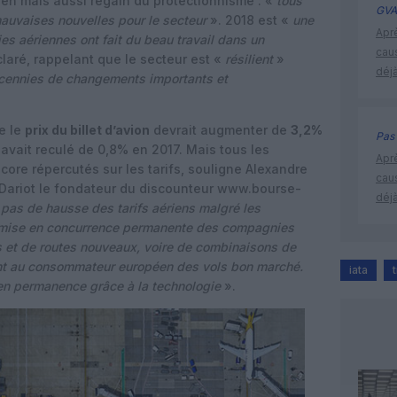
nien mais aussi regain du protectionnisme : «
tous
GVA
uvaises nouvelles pour le secteur
». 2018 est «
une
Apr
es aériennes ont fait du beau travail dans un
cau
claré, rappelant que le secteur est «
résilient
»
déjà
cennies de changements importants et
e le
prix du billet d’avion
devrait augmenter de
3,2%
Pas 
avait reculé de 0,8% en 2017. Mais tous les
Apr
ore répercutés sur les tarifs, souligne Alexandre
cau
 Dariot le fondateur du discounteur www.bourse-
déjà
pas de hausse des tarifs aériens malgré les
a mise en concurrence permanente des compagnies
s et de routes nouveaux, voire de combinaisons de
nt au consommateur européen des vols bon marché.
iata
 en permanence grâce à la technologie
».