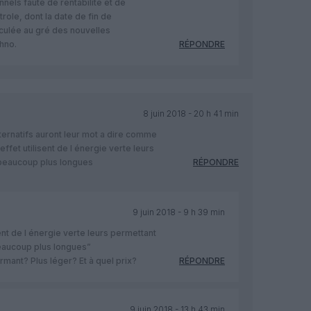
nels faute de rentabilité et de
trole, dont la date de fin de
culée au gré des nouvelles
hno.
RÉPONDRE
8 juin 2018 - 20 h 41 min
alternatifs auront leur mot a dire comme
ffet utilisent de l énergie verte leurs
 beaucoup plus longues
RÉPONDRE
9 juin 2018 - 9 h 39 min
ent de l énergie verte leurs permettant
eaucoup plus longues”
mant? Plus léger? Et à quel prix?
RÉPONDRE
9 juin 2018 - 13 h 43 min