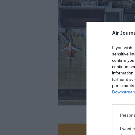
Air Journa
If you wish 
sensitive in
confirm you
continue se
information 
further disc
participants
Downstream 
Persona
I want t