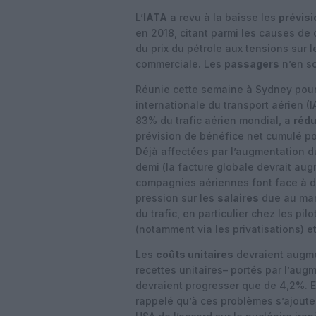
L’
IATA
a revu à la baisse les
prévisi
en 2018, citant parmi les causes de 
du prix du pétrole aux tensions sur 
commerciale. Les
passagers
n’en so
Réunie cette semaine à Sydney pour
internationale du transport aérien 
83% du trafic aérien mondial, a
rédu
prévision de bénéfice net cumulé po
Déjà affectées par l’augmentation 
demi (la facture globale devrait aug
compagnies aériennes font face à d’a
pression sur les
salaires
due au man
du trafic, en particulier chez les pil
(notamment via les privatisations) e
Les
coûts unitaires
devraient augmen
recettes unitaires– portés par l’aug
devraient progresser que de 4,2%. E
rappelé qu’à ces problèmes s’ajoute