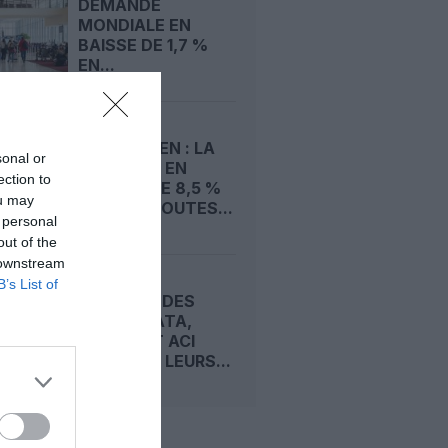
DEMANDE
MONDIALE EN
BAISSE DE 1,7 %
EN...
FRET AÉRIEN : LA
sonal or
DEMANDE EN
ection to
HAUSSE DE 8,5 %
ou may
EN JUIN, TOUTES...
 personal
out of the
 downstream
B’s List of
SÉCURITÉ DES
PISTES : IATA,
CANSO ET ACI
UNISSENT LEURS...