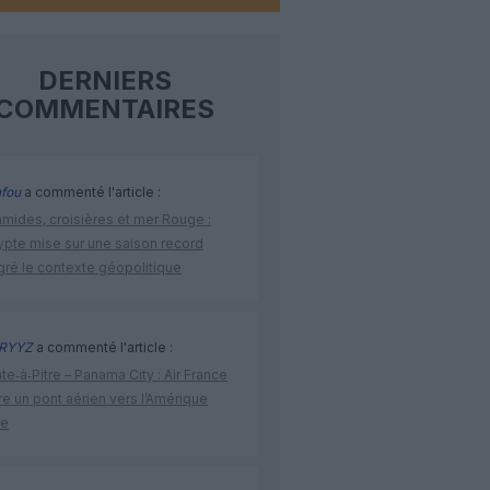
DERNIERS
COMMENTAIRES
fou
a commenté l'article :
amides, croisières et mer Rouge :
ypte mise sur une saison record
gré le contexte géopolitique
RYYZ
a commenté l'article :
te‑à‑Pitre – Panama City : Air France
e un pont aérien vers l’Amérique
ne