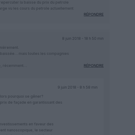
epercuter la baisse du prix du petrole
marge vu les cours du petrole actuellement
RÉPONDRE
8 juin 2018 - 18 h 50 min
rnièrement.
u baissée… mais toutes les compagnies
ire, récemment…
RÉPONDRE
9 juin 2018 - 8 h 58 min
. alors pourquoi se gêner?
rix de façade en garantissant des
 investissements en faveur des
rent nanoscopique, le secteur