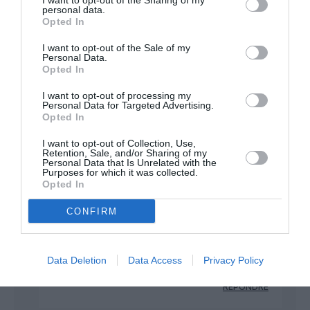
I want to opt-out of the Sharing of my
personal data.
de s’appeler hainan s’appelera Azul France.
Opted In
RÉPONDRE
I want to opt-out of the Sale of my
Personal Data.
Opted In
I want to opt-out of processing my
Euclide
a commenté :
7 juillet 2018 - 12 h 21 min
Personal Data for Targeted Advertising.
Opted In
Enfin ! une destination sérieuse.
I want to opt-out of Collection, Use,
RÉPONDRE
Retention, Sale, and/or Sharing of my
Personal Data that Is Unrelated with the
Purposes for which it was collected.
Opted In
Mais...
a commenté :
7 juillet 2018 - 13 h 31
CONFIRM
min
Une destination sérieuse ? J’ai pas saisi le sens du
message ? Enfin j’ai compris mais j’ose espérer que
Data Deletion
Data Access
Privacy Policy
c’est pas ce que je pense…
RÉPONDRE