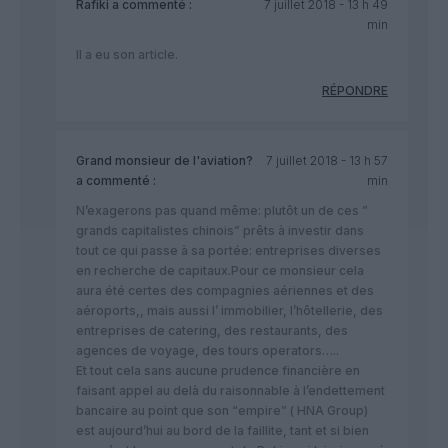
Rafiki
a commenté :
7 juillet 2018 - 13 h 49
min
Il a eu son article.
RÉPONDRE
Grand monsieur de l'aviation?
7 juillet 2018 - 13 h 57
a commenté :
min
N’exagerons pas quand même: plutôt un de ces ”
grands capitalistes chinois” prêts à investir dans
tout ce qui passe à sa portée: entreprises diverses
en recherche de capitaux.Pour ce monsieur cela
aura été certes des compagnies aériennes et des
aéroports,, mais aussi l’ immobilier, l’hôtellerie, des
entreprises de catering, des restaurants, des
agences de voyage, des tours operators…..
Et tout cela sans aucune prudence financière en
faisant appel au delà du raisonnable à l’endettement
bancaire au point que son “empire” ( HNA Group)
est aujourd’hui au bord de la faillite, tant et si bien