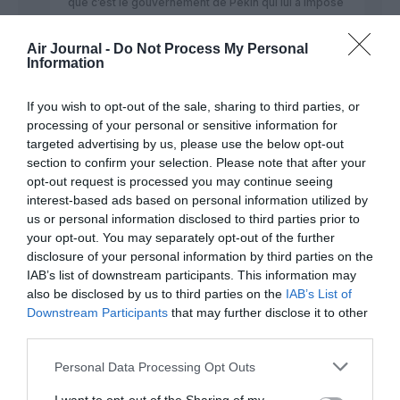
que c’est le gouvernement de Pekin qui lui a imposé
de vendre pour plusieurs milliards de dollars
d’actifs, et rapidement, pour éviter le dépôt de
Air Journal -
Do Not Process My Personal
bilan…
Information
RÉPONDRE
If you wish to opt-out of the sale, sharing to third parties, or
processing of your personal or sensitive information for
targeted advertising by us, please use the below opt-out
NDR
a commenté :
7 juillet 2018 - 14 h 19
section to confirm your selection. Please note that after your
min
opt-out request is processed you may continue seeing
En effet, je l’avais évoqué avant hier ici:
interest-based ads based on personal information utilized by
us or personal information disclosed to third parties prior to
http://www.air-journal.fr/2018-07-05-aigle-azur-
your opt-out. You may separately opt-out of the further
met-lalgerie-a-lhonneur-cet-ete-
disclosure of your personal information by third parties on the
5201234.html/comment-page-1#comment-395739
IAB’s list of downstream participants. This information may
Il vient d’être remplacé par son codirigeant mais ça
also be disclosed by us to third parties on the
IAB’s List of
ne changera rien a la donne le gouvernement
Downstream Participants
that may further disclose it to other
chinois veut récupérer ses billes HNA l’actionnaire
third parties.
majorutaine actuel va se retirer de ZI qui deviendra
Azul d’où la nouvelle livrée ou il suffit de coller un L
Personal Data Processing Opt Outs
sur le R, David Neelman ne pouvait pas le faire avant
puisqu’il était minoritaire, donc voila Aigle Azur loin