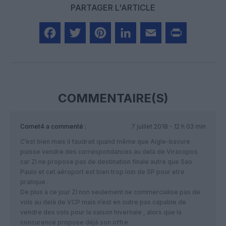
PARTAGER L'ARTICLE
Facebook
Twitter
Pinterest
LinkedIn
Email
Print
COMMENTAIRE(S)
Comet4
a commenté :
7 juillet 2018 - 12 h 03 min
C’est bien mais il faudrait quand même que Aigle-bavure
puisse vendre des correspondances au delà de Viracopos
car ZI ne propose pas de destination finale autre que Sao
Paulo et cet aéroport est bien trop loin de SP pour etre
pratique .
De plus à ce jour ZI non seulement ne commercialise pas de
vols au delà de VCP mais n’est en outre pas capable de
vendre des vols pour la saison hivernale , alors que la
concurence propose déjà son offre.