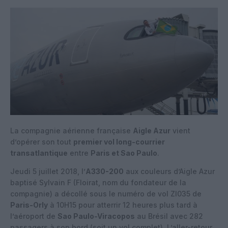
La compagnie aérienne française
Aigle Azur
vient
d’opérer son tout
premier vol long-courrier
transatlantique
entre
Paris et Sao Paulo
.
Jeudi 5 juillet 2018, l’
A330-200
aux couleurs d’Aigle Azur
baptisé Sylvain F (Floirat, nom du fondateur de la
compagnie) a décollé sous le numéro de vol ZI035 de
Paris-Orly
à 10H15 pour atterrir 12 heures plus tard à
l’aéroport de
Sao Paulo-Viracopos
au Brésil avec 282
passagers à son bord (soit un vol complet). L’aller-retour