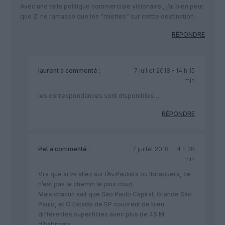
Avec une telle politique commerciale visionaire , j’ai bien peur
que ZI ne ramasse que les “miettes” sur cettte destination.
RÉPONDRE
laurent
a commenté :
7 juillet 2018 - 14 h 15
min
les correspondances sont disponibles…
RÉPONDRE
Pet
a commenté :
7 juillet 2018 - 14 h 38
min
Vra que si vs allez sur l’Av.Paulista ou Ibirapuera, ce
n’est pas le chemin le plus court.
Mais chacun sait que São Paulo Capital, Grande São
Paulo, et O Estado de SP couvrent de bien
différentes superficies avec plus de 45 M
d’habitants.