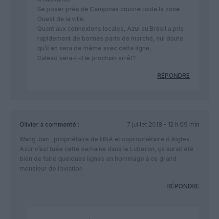
Se poser près de Campinas couvre toute la zone
Ouest de la ville.
Quant aux connexions locales, Azul au Brésil a pris
rapidement de bonnes parts de marché, nul doute
qu’il en sera de même avec cette ligne.
Galeão sera-t-il le prochain arrêt?
RÉPONDRE
Olivier
a commenté :
7 juillet 2018 - 12 h 09 min
Wang Jian , propriétaire de HNA et copropriétaire d Aigles
Azur c’est tuée cette semaine dans le Luberon, ça aurait été
bien de faire quelques lignes en hommage à ce grand
monsieur de l’aviation
RÉPONDRE